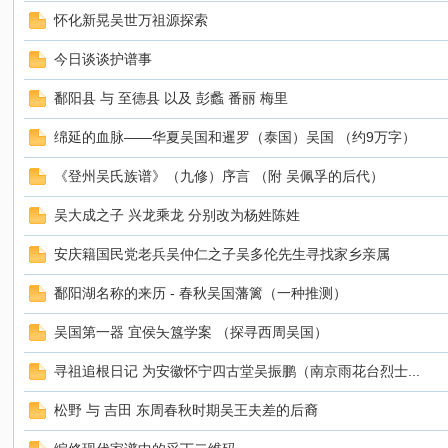
怀化新晃吴世万祖源探索
今日谈谈护谱事
鄱阳县 与 至德县 以及 彭蠡 番丽 梅里
绵延的血脉——华夏吴国和暹罗（泰国）吴国 （约9万字）
《登州吴氏族谱》（九修）序言 （附 吴佩孚的后代）
吴
吴大成之子 兴龙乘龙 分别改为杨姓陈姓
安庆籍国民党老兵吴仲仁之子吴多伦先生寻找家乡亲属
鄱阳湖名称的来历 - 春秋吴国藩篱（一种推测）
吴国第一器 宜侯夨簋学案 （探寻西周吴国）
寻祖追根日记 为安徽怀宁四古堂吴振鹏（南京雨花台烈士...
氏
松野 与 吉田 东周春秋时期吴王夫差的后裔