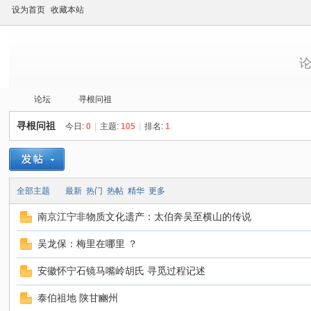
设为首页
收藏本站
论坛
寻根问祖
寻根问祖
今日:
0
|
主题:
105
|
排名:
1
当
»
›
›
全部主题
最新
热门
热帖
精华
更多
南京江宁非物质文化遗产：太伯奔吴至横山的传说
吴龙保：梅里在哪里 ？
安徽怀宁石镜马嘴岭胡氏 寻觅过程记述
泰伯祖地 陕甘豳州
代