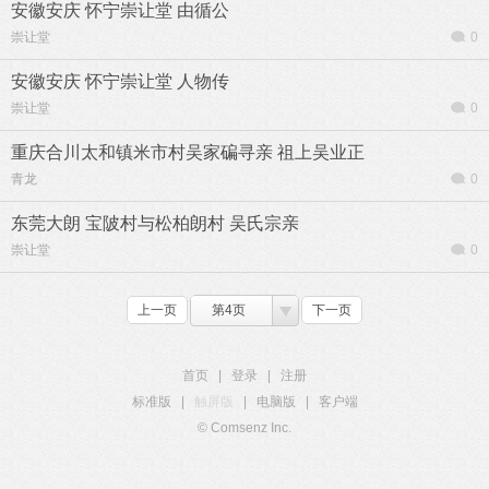
安徽安庆 怀宁崇让堂 由循公
崇让堂
0
安徽安庆 怀宁崇让堂 人物传
崇让堂
0
重庆合川太和镇米市村吴家碥寻亲 祖上吴业正
青龙
0
东莞大朗 宝陂村与松柏朗村 吴氏宗亲
崇让堂
0
上一页
第4页
下一页
首页
|
登录
|
注册
标准版
|
触屏版
|
电脑版
|
客户端
© Comsenz Inc.