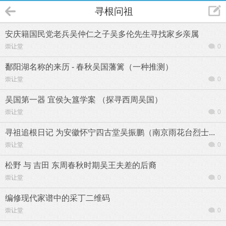
寻根问祖
安庆籍国民党老兵吴仲仁之子吴多伦先生寻找家乡亲属
崇让堂
0
鄱阳湖名称的来历 - 春秋吴国藩篱（一种推测）
崇让堂
0
吴国第一器 宜侯夨簋学案 （探寻西周吴国）
崇让堂
0
寻祖追根日记 为安徽怀宁四古堂吴振鹏（南京雨花台烈士...
崇让堂
0
松野 与 吉田 东周春秋时期吴王夫差的后裔
崇让堂
0
编修现代家谱中的采丁二维码
崇让堂
0