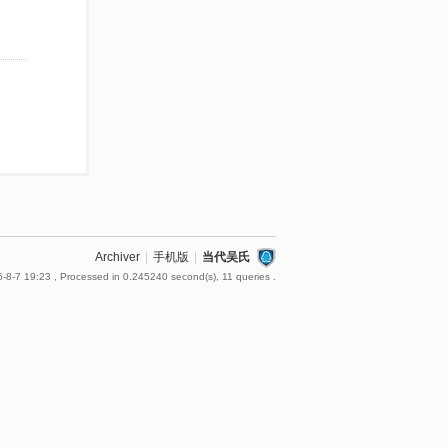
Archiver
|
手机版
|
当代吴氏
-8-7 19:23
, Processed in 0.245240 second(s), 11 queries .