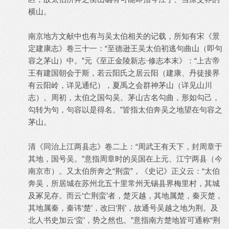
横山。
南京地方文献中也有与吴太伯相关的记载，所知有宋《景
定建康志》卷三十一：“至德逊王吴太伯初逃句曲山（即句
容之茅山）中。”元《至正金陵新志·修志本末》：“上古帝
王有建国朝会于斯，若云阳氏之居云阳（建康、丹徒接界
有云阳岭，详见通纪），夏禹之会群神茅山（详见山川
志）。周初，太伯之国勾吴。茅山古名勾曲，形如勾己，
勾转为句，句容以是得名。”皆指太伯奔吴之地望在句容之
茅山。
清《同治上江两县志》卷二上：“周武王有天下，封周章于
其地，国号吴。”意指周章时的吴国在上元、江宁两县（今
南京市）。又太伯所奔之“荆蛮”，《史记》正义云：“太伯
奔吴，所居城在苏州北五十里常州无锡县界梅里村，其城
及冢见存。而云‘亡荆蛮’者，楚灭越，其地属楚，秦灭楚，
其地属秦，秦讳‘楚’，改曰‘荆’，故通号吴越之地为荆。及
北人书史加云‘蛮’，势之然也。”意指南方楚地皆可通称“荆