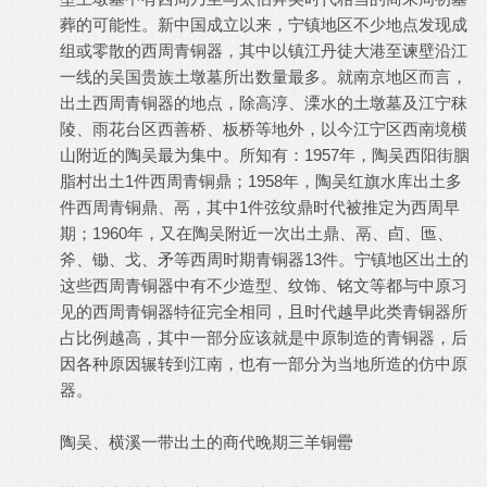
葬的可能性。新中国成立以来，宁镇地区不少地点发现成
组或零散的西周青铜器，其中以镇江丹徒大港至谏壁沿江
一线的吴国贵族土墩墓所出数量最多。就南京地区而言，
出土西周青铜器的地点，除高淳、溧水的土墩墓及江宁秣
陵、雨花台区西善桥、板桥等地外，以今江宁区西南境横
山附近的陶吴最为集中。所知有：1957年，陶吴西阳街胭
脂村出土1件西周青铜鼎；1958年，陶吴红旗水库出土多
件西周青铜鼎、鬲，其中1件弦纹鼎时代被推定为西周早
期；1960年，又在陶吴附近一次出土鼎、鬲、卣、匜、
斧、锄、戈、矛等西周时期青铜器13件。宁镇地区出土的
这些西周青铜器中有不少造型、纹饰、铭文等都与中原习
见的西周青铜器特征完全相同，且时代越早此类青铜器所
占比例越高，其中一部分应该就是中原制造的青铜器，后
因各种原因辗转到江南，也有一部分为当地所造的仿中原
器。
陶吴、横溪一带出土的商代晚期三羊铜罍