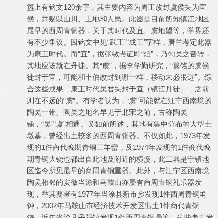
簋上有铭文120余字，其主要内容为周王改封虞侯夨为宜
侯，并赐以山川、土地和人民。此器是目前所知镇江地区
最早的西周青铜器，关于其时代及宜、虞地望等，学界还
有不少争议。因铭文中见“武王”“成王”字样，唐兰考定此器
为康王时代。而“宜”，据张敏考证即“俎”，乃勾吴之音转，
其地应该就在丹徒。其“虞”，据李学勤研究，“簋铭的虞侯
徙封于宜，可能和申伯改封到谢一样，移动未必很远”。综
合这些成果，康王时代吴君夨封于宜（镇江丹徒），之前
则在不远的“虞”。有学者认为，“虞”可能就在江宁西南境的
陶吴一带。陶吴之地名早见于北宋之前，古称陶吴
铺，“吴”“虞”相通。又如前所述，其地有集中分布的大型土
墩墓，曾经出土较多的西周青铜器。不仅如此，1973年发
现的1件商代晚期青铜三羊罍，及1974年发现的1件商代晚
期青铜大铙也都出自此地及附近的横溪，此二器是宁镇地
区迄今所见最早的商周青铜重器。此外，与江宁区西南境
陶吴相邻的安徽当涂和马鞍山亦屡有商周青铜礼乐器发
现，举其要者有1977年当涂县新市乡发现1件西周青铜甬
钟，2002年马鞍山市经济技术开发区出土1件商代青铜
铙，近年当涂县丹阳镇发现1件西周青铜鼎等。这些考古发