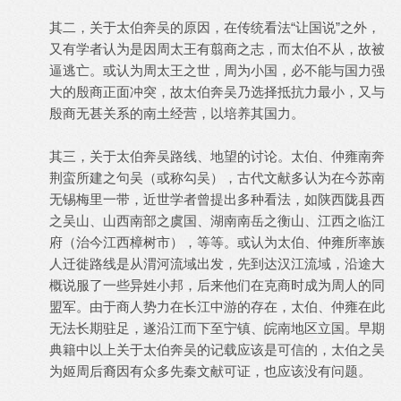
其二，关于太伯奔吴的原因，在传统看法“让国说”之外，
又有学者认为是因周太王有翦商之志，而太伯不从，故被
逼逃亡。或认为周太王之世，周为小国，必不能与国力强
大的殷商正面冲突，故太伯奔吴乃选择抵抗力最小，又与
殷商无甚关系的南土经营，以培养其国力。
其三，关于太伯奔吴路线、地望的讨论。太伯、仲雍南奔
荆蛮所建之句吴（或称勾吴），古代文献多认为在今苏南
无锡梅里一带，近世学者曾提出多种看法，如陕西陇县西
之吴山、山西南部之虞国、湖南南岳之衡山、江西之临江
府（治今江西樟树市），等等。或认为太伯、仲雍所率族
人迁徙路线是从渭河流域出发，先到达汉江流域，沿途大
概说服了一些异姓小邦，后来他们在克商时成为周人的同
盟军。由于商人势力在长江中游的存在，太伯、仲雍在此
无法长期驻足，遂沿江而下至宁镇、皖南地区立国。早期
典籍中以上关于太伯奔吴的记载应该是可信的，太伯之吴
为姬周后裔因有众多先秦文献可证，也应该没有问题。