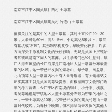
南京市江宁区陶吴镇甘西村 土墩墓
南京市江宁区陶吴镇陶吴村 竹连山 土墩墓
值得关注的是其中的大型土墩墓，其封土直径在20～30
米，大者可达60米，高3～5米，个别高达8米以上，墩底
有墓坑或“石床”。其形制结构复杂，早晚变化较多，许多
方面深受中原礼制文化的强烈影响，无疑是吴国上层统治
者甚或就是南下周人的墓葬。以往学者们已经注意到，镇
江大港至谏壁的长江沿岸是江南地区大型土墩墓分布最密
集的区域，这一带已经发掘的烟墩山、母子墩、磨盘墩、
北山顶等大型土墩墓内出土有大量青铜器，有关铜器铭文
证实其墓主就是吴国高等级贵族。而根据南京文物部门近
年的考古调查，今江宁区西南境的铜山、小丹阳、横溪、
陶吴等地也是宁镇地区大型土墩墓分布最为密集的地区之
一，一些土墩高达10米。尽管已经发掘的陶吴竹连山土墩
墓时代较晚，为春秋中晚期，但不排除尚未发掘的其他大
型土墩墓中有西周乃至与太伯奔吴时代相当的商末周初墓