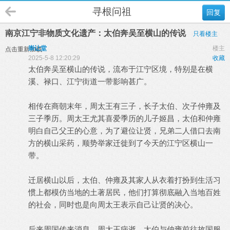
寻根问祖
回复
南京江宁非物质文化遗产：太伯奔吴至横山的传说
只看楼主
崇让堂
楼主
点击重新加载
2025-5-8 12:20:29
收藏
太伯奔吴至横山的传说，流布于江宁区境，特别是在横
溪、禄口、江宁街道一带影响甚广。
相传在商朝末年，周太王有三子，长子太伯、次子仲雍及
三子季历。周太王尤其喜爱季历的儿子姬昌，太伯和仲雍
明白自己父王的心意，为了避位让贤，兄弟二人借口去南
方的横山采药，顺势举家迁徙到了今天的江宁区横山一
带。
迁居横山以后，太伯、仲雍及其家人从衣着打扮到生活习
惯上都模仿当地的土著居民，他们打算彻底融入当地百姓
的社会，同时也是向周太王表示自己让贤的决心。
后来周国传来消息，周太王病逝，太伯与仲雍前往故国服