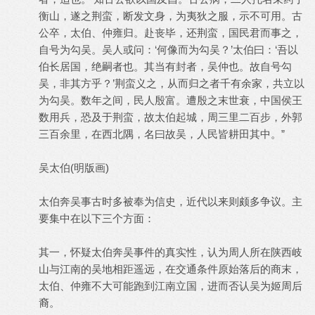
衡山，遂之荆蛮，断发文身，为夷狄之服，示不可用。古
公卒，太伯、仲雍归。赴丧毕，还荆蛮，国民君而事之，
自号为勾吴。吴人或问：‘何像而为勾吴？’太伯曰：‘吾以
伯长居国，绝嗣者也。其当有封者，吴仲也。故自号勾
吴，非其方乎？’荆蛮义之，从而归之者千有余家，共立以
为勾吴。数年之间，民人殷富。遭殷之末世衰，中国侯王
数用兵，恐及于荆蛮，故太伯起城，周三里二百步，外郭
三百余里，在西北隅，名曰故吴，人民皆耕田其中。”
吴太伯(明版画)
太伯奔吴事古时多被奉为信史，近代以来则颇多争议。主
要集中在以下三个方面：
其一，怀疑太伯奔吴事件的真实性，认为周人所在陕西岐
山与江南的吴地相距遥远，在交通条件原始落后的商末，
太伯、仲雍不大可能跑到江南立国，进而否认吴为姬周后
裔。