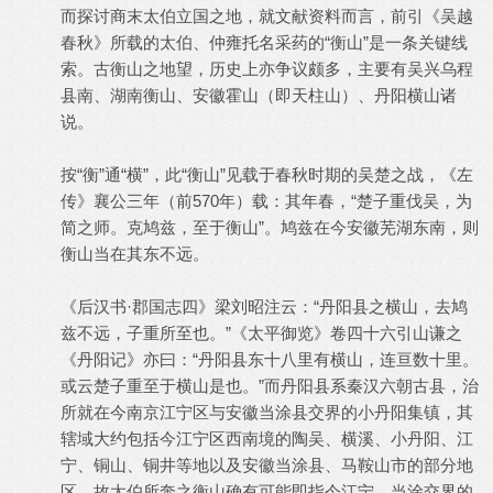
而探讨商末太伯立国之地，就文献资料而言，前引《吴越
春秋》所载的太伯、仲雍托名采药的“衡山”是一条关键线
索。古衡山之地望，历史上亦争议颇多，主要有吴兴乌程
县南、湖南衡山、安徽霍山（即天柱山）、丹阳横山诸
说。
按“衡”通“横”，此“衡山”见载于春秋时期的吴楚之战，《左
传》襄公三年（前570年）载：其年春，“楚子重伐吴，为
简之师。克鸠兹，至于衡山”。鸠兹在今安徽芜湖东南，则
衡山当在其东不远。
《后汉书·郡国志四》梁刘昭注云：“丹阳县之横山，去鸠
兹不远，子重所至也。”《太平御览》卷四十六引山谦之
《丹阳记》亦曰：“丹阳县东十八里有横山，连亘数十里。
或云楚子重至于横山是也。”而丹阳县系秦汉六朝古县，治
所就在今南京江宁区与安徽当涂县交界的小丹阳集镇，其
辖域大约包括今江宁区西南境的陶吴、横溪、小丹阳、江
宁、铜山、铜井等地以及安徽当涂县、马鞍山市的部分地
区，故太伯所奔之衡山确有可能即指今江宁、当涂交界的