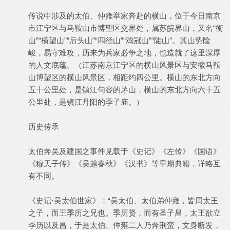
传说中涉及的太伯、仲雍举家奔赴的横山，位于今日南京
市江宁区与马鞍山市博望区交界处，属苏皖界山，又名“衡
山”“横望山”“后头山”“四径山”“鸡冠山”“陡山”。其山势险
峻，易守难攻，历来为兵家必争之地，也造就了这里深厚
的人文底蕴。（江苏南京江宁区的横山风景区与安徽马鞍
山博望区的横山风景区，相距约四公里。横山的东北方向
五十公里处，是镇江句容的茅山，横山的东北方向六十五
公里处，是镇江丹阳的季子庙。）
历史传承
太伯奔吴及建国之事件见载于《史记》《左传》《国语》
《穆天子传》《吴越春秋》《汉书》等早期典籍，详略互
有不同。
《史记·吴太伯世家》：“吴太伯、太伯弟仲雍，皆周太王
之子，而王季历之兄也。季历贤，而有圣子昌，太王欲立
季历以及昌，于是太伯、仲雍二人乃奔荆蛮，文身断发，