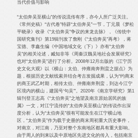
当代价值与影响
“太伯奔吴至横山”的传说流传有序，亦今人所广泛关注。
《常州史稿》“古代卷”特辟“太伯奔吴”一节，丁元晨《梦松
平晓录》收录《“太伯奔吴”争议的来龙去脉》，《传统中
国研究集刊》第19辑刊发了詹刚《“太伯奔吴”再考》，蒋
宝德、李鑫生编《中国地域文化（下）》亦有“太伯奔
吴”的相关论述，臧知非等《周秦汉魏吴地社会发展研究》
也对“太伯奔吴”进行了分析。2008年12月出版的《江宁历
史文化大观》以《横山：太伯、仲雍南奔荆蛮之据点》为
题，根据历史文献线索并结合考古发掘成果，认为“约商末
的商王武乙时期，相传太伯、仲雍南奔荆蛮，到达今江宁
区境内的横山，建国号‘句吴’”。2020年《南京学研究》第1
辑刊登王志高《“太伯奔吴”之地望及南京原始居民的族
属》一文，对江宁流传的“太伯奔吴至横山”的传说作出深
度分析，认为“太伯奔吴”很有可能发生在江宁横山地
区，“太伯奔吴”作为载于史册的商末周初重大历史事件，
对南京，对江南，乃至对整个东南地区都具有重大影响。
由于周人的到来以及中原地区先进文化的传入，包括南京