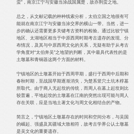
蛮”，南京江宁与安徽当涂战国属楚，故亦荆蛮之地。
总之，从文献记载的种种线索分析，太伯立国之地很有可
能就在南京江宁与安徽当涂交界的横山一带。当然，进一
步的确认还需要更多关键考古资料的检验。通过比较宁镇
地区、太湖地区相当于中原西周时期考古遗存的发现、分
布情况，及其与中原西周文化的关系，无疑有助于从考古
学角度对“太伯奔吴”之地望的判断，其中最具代表性的是
土墩墓和青铜器这两个方面的材料。
宁镇地区的土墩墓开始于西周早期，盛行于西周中后期和
春秋时期，至战国早期逐渐消失，为楚系竖穴土坑木椁墓
所取代。由于商人无起坟的传统，而周人在墓上起坟则比
较普遍，平地起坟的土墩墓在江南的突然出现可能与周人
存在关联，应是当地土著文化与周文化相结合的产物。
简言之，宁镇地区土墩墓存在的时间和空间分布，与吴国
的崛起、强盛及其疆域大致相符，故考古学界公认土墩墓
是吴文化的重要遗存。