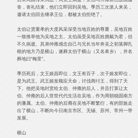
丧，丧礼结束，他们立即回到吴地。季历三次派人来吴，
邀请太伯回去继承王位，都被太伯拒绝了。
太伯让贤重孝的大度风采深受当地百姓的尊重，吴地百姓
一致推举他为吴地之主。太伯虽受吴地百姓拥戴为君，但
不久病逝。其弟仲雍感念自己与兄长当年奔吴之初落脚扎
根的地方乃是横山，遂葬太伯于横山（又名皋乡），并名
葬地曰“梅里”。
季历死后，文王姬昌即位，文王有百子，次子姬发即位，
是为武王。武王姬发顺应天命，讨伐商纣王，得到了天
下。他把吴地封赏给太伯、仲雍的后人，并且打算让太
伯、仲雍的后人世世代代生活在吴地，作为周朝稳固南方
的藩属。太伯、仲雍的后裔在吴地不断繁衍，有的部族走
出了横山，不断向今日南京市区、无锡、苏州、常州一带
发展。
横山