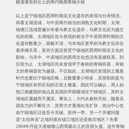
横溪塘东村出土的商代晚期青铜大铙
以上是宁镇地区西周时期吴文化遗存的发现与分布情况。
再看太湖流域，与中原商代相当的湖熟文化时期，太湖、
钱塘江流域普遍分布着马桥文化遗存，马桥文化应为越文
化的前驱。太湖地区迄今发现的相当于中原西周时期的文
化遗存数量少，面貌不清，与本地区更早的马桥文化存在
着承继关系，某些方面还曾受宁镇地区西周时期吴文化的
影响，与关中、中原地区的西周文化也没有直接联系。到
目前为止，太湖地区尚未发现早于春秋的青铜容器，有铭
文的青铜器皆为越器。不仅如此，太湖地区发现的土墩墓
时代也要比宁镇地区晚，且数量要少得多，其形制则是与
宁镇地区有所区别的石室土墩墓。因此可以确认，周人始
抵江南建国的地点及吴国的早期疆域在宁镇地区，其时太
湖地区属越而不属吴。事实上，大约从春秋开始，随着吴
国实力的不断壮大，其势力才逐渐向东扩张，统治中心也
由宁镇地区迁徙至今无锡、苏州一带。另一个关键问题
是“太伯奔吴”之地到底在镇江地区还是南京地区？先看
1954年丹徒大港烟墩山西周墓出土的宜侯夨簋。这件青铜