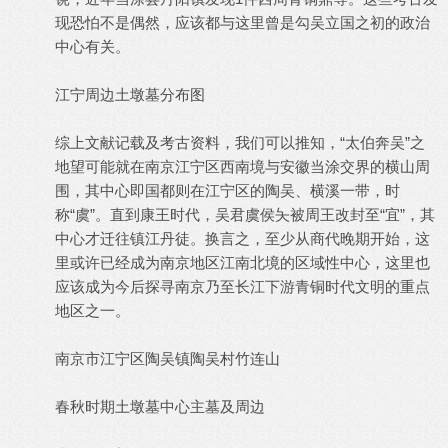
现恐怕不是偶然，应该都与这里曾是勾吴立国之初的政治
中心有关。
江宁周边土墩墓分布图
综上文献记载及考古资料，我们可以推知，“太伯奔吴”之
地望可能就在南京江宁区西南境与安徽当涂交界的横山周
围，其中心即国都则在江宁区的陶吴、横溪一带，时
称“虞”。直到康王时代，吴君虞侯夨被周王改封至“宜”，其
中心才迁往镇江丹徒。换言之，至少从商代晚期开始，这
里或许已经成为南京地区江南北境的区域性中心，这里也
应该成为今后探寻南京乃至长江下游青铜时代文明的重点
地区之一。
南京市江宁区陶吴镇陶吴村竹连山
春秋时期土墩墓中心主墓及周边