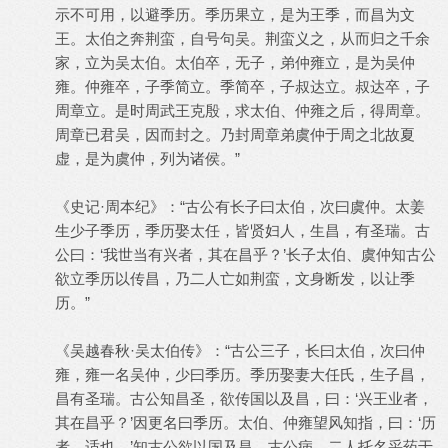
示不可用，以避季历。季历果立，是为王季，而昌为文
王。太伯之奔荆蛮，自号句吴。荆蛮义之，从而归之千余
家，立为吴太伯。太伯卒，无子，弟仲雍立，是为吴仲
雍。仲雍卒，子季简立。季简卒，子叔达立。叔达卒，子
周章立。是时周武王克殷，求太伯、仲雍之后，得周章。
周章已君吴，因而封之。乃封周章弟虞仲于周之北故夏
虚，是为虞仲，列为诸侯。”
《史记·周本纪》：“古公有长子曰太伯，次曰虞仲。太姜
生少子季历，季历娶太任，皆贤妇人，生昌，有圣瑞。古
公曰：‘我世当有兴者，其在昌乎？’长子太伯、虞仲知古公
欲立季历以传昌，乃二人亡如荆蛮，文身断发，以让季
历。”
《吴越春秋·吴太伯传》：“古公三子，长曰太伯，次曰仲
雍，雍一名吴仲，少曰季历。季历娶妻大任氏，生子昌，
昌有圣瑞。古公知昌圣，欲传国以及昌，曰：‘兴王业者，
其在昌乎？’因更名曰季历。太伯、仲雍望风知指，曰：‘历
者，适也。’知古公欲以国及昌。古公病，二人托名采药于