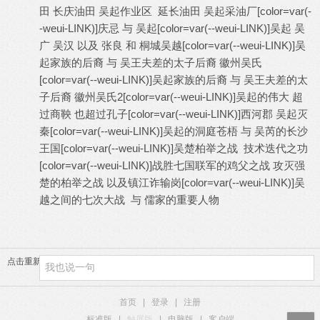
田 长庆油田 吴起作业区 延长油田 吴起采油厂
[color=var(-
-weui-LINK)]
庆忌 与 吴起
[color=var(--weui-LINK)]
吴起 吴
广 吴汉 以及 张良 和 桐城吴越
[color=var(--weui-LINK)]
吴
起家族的后裔 与 吴王夫差的太子后裔 徽州吴氏
[color=var(--weui-LINK)]
吴起家族的后裔 与 吴王夫差的太
子后裔 徽州吴氏
2[color=var(--weui-LINK)]
吴起的伟大 超
过商鞅 也超过孔子
[color=var(--weui-LINK)]
西河郡 吴起灭
秦
[color=var(--weui-LINK)]
吴起的洞庭苍梧 与 吴芮的长沙
王国
[color=var(--weui-LINK)]
吴楚柏举之战 技术迭代之功
[color=var(--weui-LINK)]
战胜七国联军的鸡父之战 攻灭强
楚的柏举之战 以及镇江诈输岗
[color=var(--weui-LINK)]
吴
越之间的七次大战 与 儒家的重要人物
点击重新加载
首页
|
登录
|
注册
标准版
|
触屏版
|
电脑版
|
客户端