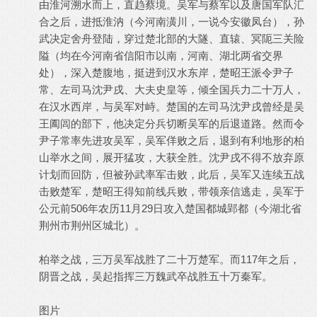
由淮河溯水而上，直趋蔡境。吴军与蔡军以及唐国军队汇
合之后，进抵淮汭（今河南潢川，一说今安徽凤台），孙
武决定舍舟登陆，穿过楚北部的大隧、直辕、冥阨三关险
隘（均在今河南省信阳市以南，河南、湖北两省交界
处），深入楚腹地，挺进到汉水东岸，楚昭王派令尹子
常、左司马沈尹戌、大夫史皇等，倾全国兵力二十万人，
在汉水西岸，与吴军对峙。楚国的左司马沈尹戌曾经是吴
王阖闾的部下，他决定分兵切断吴军的后退道路。然而令
尹子常率先进攻吴军，吴军佯败之后，退到有利地形的柏
山举水之间，展开猛攻，大获全胜。沈尹戌不得不放弃原
计划而回防，但被孙武率军击败，此后，吴军又连续五战
击败楚军，楚昭王得知前线兵败，带领亲信逃走，吴军于
公元前506年农历11月29日攻入楚国都城郢都（今湖北省
荆州市荆州区城北）。
柏举之战，三万吴军战胜了二十万楚军。而117年之后，
阴晋之战，吴起指挥三万魏武卒战胜五十万秦军。
图片