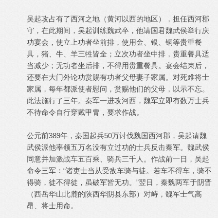
吴起攻占有了西河之地（黄河以西的地区），担任西河郡
守，在此期间，吴起训练魏武卒，他请国君魏武侯举行庆
功宴会，使立上功者坐前排，使用金、银、铜等贵重餐
具，猪、牛、羊三牲皆全；立次功者坐中排，贵重餐具适
当减少；无功者坐后排，不得用贵重餐具。宴会结束后，
还要在大门外论功赏赐有功者父母妻子家属。对死难将士
家属，每年都派使者慰问，赏赐他们的父母，以示不忘。
此法施行了三年。秦军一进攻河西，魏军立即有数万士兵
不待命令自行穿戴甲胄，要求作战。
公元前389年，秦国起兵50万讨伐魏国西河郡，吴起请魏
武侯派他率领五万名没有立过功的士兵反击秦军。魏武侯
同意并加派战车五百乘、骑兵三千人。作战前一日，吴起
命令三军：“诸吏士当从受敌车骑与徒。若车不得车，骑不
得骑，徒不得徒，虽破军皆无功。”翌日，秦魏两军于阴晋
（西岳华山北麓的陕西华阴县东部）对峙，魏军士气高
昂、将士用命。