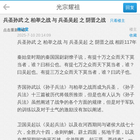
光宗耀祖
回复
兵圣孙武 之 柏举之战 与 兵圣吴起 之 阴晋之战
只看楼主
崇让堂
楼主
点击重新加载
2025-7-10 20:14:09
收藏
兵圣孙武 之 柏举之战 与 兵圣吴起 之 阴晋之战 相距117年
秦始皇时期的秦国国尉尉缭子说，有提十万之众而天下莫
当者，谁？曰桓公也。有提七万之众而天下莫当者，谁？
曰吴起也。有提三万之众而天下莫当者，谁？曰武子也。
齐国孙武以《孙子兵法》与柏举之战而成为兵圣，《孙子
兵法》十三篇被历代将领所推崇，但是也有人认为《孙子
兵法》虽然阐述了战争的各个方面的规律，但是对于军队
的训练以及对于士气的激励没有加以阐述。
卫国吴起以《吴起兵法》以及在河西期间与诸侯大战七十
六，全胜六十四，余则钧解。辟土四面，拓地千里，以及
在楚国期间“南平百越，北并陈蔡，却三晋，西伐秦”，一