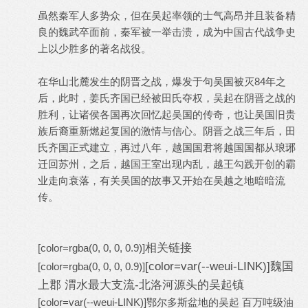
虽然秦军人多势众，但在吴起率领的士气高昂并且装备精
良的魏武卒面前，秦军被一举击溃，成为中国古代战争史
上以少胜多的著名战役。
在华山北麓发生的阴晋之战，爆发于句吴国被灭84年之
后，此时，姜氏齐国已经被田氏夺权，吴起在阴晋之战的
胜利，让诸侯各国再次回忆起吴国的传奇，也让吴国旧贵
族后裔重新燃起复国的激情与信心。阴晋之战三年后，田
氏齐国正式建立，再过八年，越国国君将越国国都从琅琊
迁回苏州，之后，越国王室出现内乱，越王勾践开创的霸
业走向衰落，有关吴国的故事又开始在吴越之地暗暗流
传。
相关链接
[color=rgba(0, 0, 0, 0.9)]
[color=var(--weui-LINK)]
魏国
[color=rgba(0, 0, 0, 0.9)]
上郡 渭水最大支流-北洛河源头的吴起镇
[color=var(--weui-LINK)]
鄂尔多斯盆地的吴起 百万吨级油