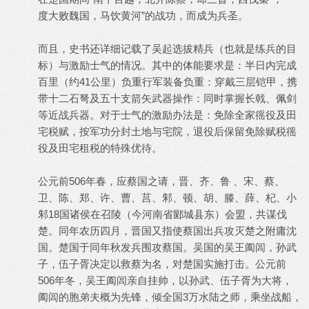
度大败魏国，马饮黄河”的战功，而成为兵圣。
而且，史书还详细记载了吴起选拔精兵（也就是练兵的目
标）与激励士气的情况。其中的体能要求是：半日内完成
百里（约41公里）负重行军装备负重：穿戴三层铠甲，携
带十二石弩及五十支箭矢武器操作：同时掌握长戟、佩剑
等近战兵器。对于士气的激励办法是：免除全家徭役及田
宅税赋，按军功分封土地与宅院，退役后保留免除赋税徭
役及田宅租税的特殊优待。
公元前506年春，应蔡国之请，晋、齐、鲁 、宋、蔡、
卫、陈、郑、许、曹、莒、邾、顿、胡、滕、薛、杞、小
邾18国诸侯在召陵（今河南省郾城县东）会盟，共谋伐
楚。同年农历四月，晋国又指使蔡国出兵攻灭楚之附庸沈
国。楚国于同年秋发兵围攻蔡国。吴国的吴王阖闾，孙武
子，伍子胥决定以救蔡为名，对楚国实施打击。公元前
506年冬，吴王阖闾亲自挂帅，以孙武、伍子胥为大将，
阖闾的胞弟夫概为先锋，倾全国3万水陆之师，乘坐战船，