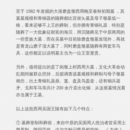
至于 1982 年发掘的大港磨盘墩西周晚至春秋初期墓 ，其
墓墓规模和青铜器的随葬都比宜侯夨墓及母子墩墓低一
格，看来还够不上王的葬制，但亦拥有青铜礼器．特别是
随葬了一大批象征财富的海贝．用贝随葬见于中原商周的
一些贵族大墓．而在吴墓中目前除磨盘墩墓发现外，再就
是青龙山磨子顶大墓了．同时磨盘墩墓随葬有两套车马
具．这些都足以说明墓主当为一位王室显贵。
另外，值得提出的是丁岗墩上村西周大墓，文化大革命动
乱期间被群众挖掉，后据调查该墓规模和葬制与母子墩墓
相仿，出土青铜礼器鼎、簋、盘及鸟盖壶，还有铜兵器
矛、戈和车马等共计 200 余斤卖出化铜．从这座墓情况看
亦当属于王墓。
以上这批西周吴国王陵有如下几个特点：
① 墓葬形制和葬俗，来自中原的吴国周人统治者皆采用土
墩墓制，随同蛮俗．这与文献记载是相符的． 《 左传 》