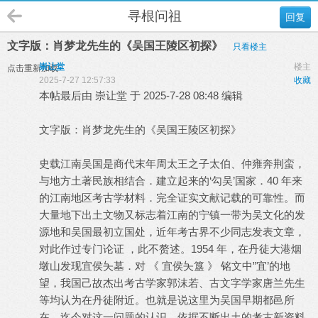
寻根问祖
回复
文字版：肖梦龙先生的《吴国王陵区初探》
只看楼主
崇让堂
楼主
点击重新加载
2025-7-27 12:57:33
收藏
本帖最后由 崇让堂 于 2025-7-28 08:48 编辑
文字版：肖梦龙先生的《吴国王陵区初探》
史载江南吴国是商代末年周太王之子太伯、仲雍奔荆蛮，
与地方土著民族相结合．建立起来的‘勾吴’国家．40 年来
的江南地区考古学材料．完全证实文献记载的可靠性。而
大量地下出土文物又标志着江南的宁镇一带为吴文化的发
源地和吴国最初立国处，近年考古界不少同志发表文章，
对此作过专门论证 ，此不赘述。1954 年，在丹徒大港烟
墩山发现宜侯夨墓．对 《 宜侯夨簋 》 铭文中”宜’的地
望，我国己故杰出考古学家郭沫若、古文字学家唐兰先生
等均认为在丹徒附近。也就是说这里为吴国早期都邑所
在．迄今对这一问题的认识，依据不断出土的考古新资料