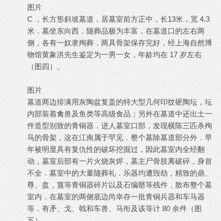
图片
C ，长方形斜坡墓道．居墓室前方正中，长13米，宽 4.3
米．墓坐东向西．随葬品极为丰富，在墓道口的左右两
侧，各有一奴隶殉葬．两具骨架保存完好，经上海自然博
物馆黄象洪先生鉴定为一男一女，年龄均在 17 岁左右
（图四）。
图片
墓道两边排满用灰陶盆复盖的特大型几何印纹硬陶坛，坛
内部装着禽兽及鱼类等高级食品；另外在墓道中还出土一
件造型别致的青铜器．进人墓室口部，发现横陈三匹杀殉
马的骨架，这在江南属于罕见．整个墓除墓道部分外．早
年被明显具有复仇性的破坏挖掘过，因此墓室内全经翻
动，墓室后部有一片火烧灰烬，墓主尸骨肢离破碎，身首
不全．墓室中的大量随葬礼．乐器均遭毁劫，精致的鼎、
尊、盘，簋等青铜器碎片以及石编罄等残件，散布整个墓
室内．在墓室的两侧底边尚幸存一批青铜兵器和车马器
等．有矛、戈、戟和车兽、马衔及该等计 80 余件（图
五）。