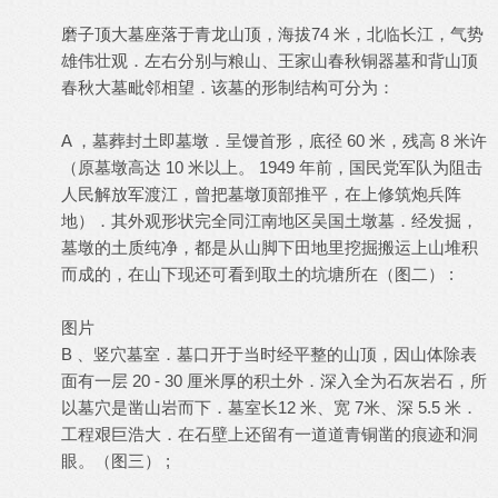
磨子顶大墓座落于青龙山顶，海拔74 米，北临长江，气势
雄伟壮观．左右分别与粮山、王家山春秋铜器墓和背山顶
春秋大墓毗邻相望．该墓的形制结构可分为：
A ，墓葬封土即墓墩．呈馒首形，底径 60 米，残高 8 米许
（原墓墩高达 10 米以上。 1949 年前，国民党军队为阻击
人民解放军渡江，曾把墓墩顶部推平，在上修筑炮兵阵
地）．其外观形状完全同江南地区吴国土墩墓．经发掘，
墓墩的土质纯净，都是从山脚下田地里挖掘搬运上山堆积
而成的，在山下现还可看到取土的坑塘所在（图二） :
图片
B 、竖穴墓室．墓口开于当时经平整的山顶，因山体除表
面有一层 20 - 30 厘米厚的积土外．深入全为石灰岩石，所
以墓穴是凿山岩而下．墓室长12 米、宽 7米、深 5.5 米．
工程艰巨浩大．在石壁上还留有一道道青铜凿的痕迹和洞
眼。（图三） ;