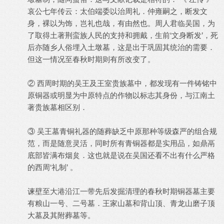
哀公七年传云：太伯端委以治周礼．仲雍嗣之，断发文
身，裸以为饰，岂礼也哉，有由然也。周人君临吴国，为
了取得土著荆蛮族人民的支持和拥戴，生前‘文身断发’，死
后亦随乡人俗埋入土墩墓，这是出于巩固其统治的需要．
但这一情况至春秋时期则有所改变了。
② 西周时期的吴王及王室贵族墓中，都发现有一件铸铭中
原铜器或明显为中原特点的作物以标志其身份，与江南土
著贵族墓相区别．
③ 吴王墓青铜礼器的随葬缺乏中原那种等级森严的组合规
范，而是随意灵活，同时所有青铜器都是实用品，如鼎鬲
底部皆满布烟炱．这也就是说在吴国还看不出有什么严格
的西周‘礼制’ 。
谏壁至大港沿江一带先后发掘清理的春秋时期铜器墓主要
有粮山一号、二号墓．王家山墓和背山顶、青龙山磨子顶
大墓及其附葬墓等。