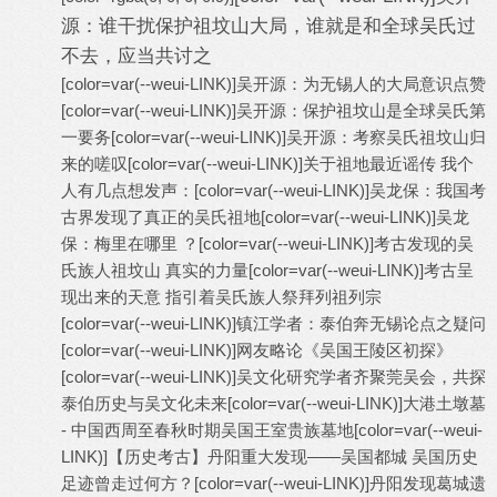
源：谁干扰保护祖坟山大局，谁就是和全球吴氏过
不去，应当共讨之
[color=var(--weui-LINK)]
吴开源：为无锡人的大局意识点赞
[color=var(--weui-LINK)]
吴开源：保护祖坟山是全球吴氏第
一要务
[color=var(--weui-LINK)]
吴开源：考察吴氏祖坟山归
来的嗟叹
[color=var(--weui-LINK)]
关于祖地最近谣传 我个
人有几点想发声：
[color=var(--weui-LINK)]
吴龙保：我国考
古界发现了真正的吴氏祖地
[color=var(--weui-LINK)]
吴龙
保：梅里在哪里 ？
[color=var(--weui-LINK)]
考古发现的吴
氏族人祖坟山 真实的力量
[color=var(--weui-LINK)]
考古呈
现出来的天意 指引着吴氏族人祭拜列祖列宗
[color=var(--weui-LINK)]
镇江学者：泰伯奔无锡论点之疑问
[color=var(--weui-LINK)]
网友略论《吴国王陵区初探》
[color=var(--weui-LINK)]
吴文化研究学者齐聚莞吴会，共探
泰伯历史与吴文化未来
[color=var(--weui-LINK)]
大港土墩墓
- 中国西周至春秋时期吴国王室贵族墓地
[color=var(--weui-
LINK)]
【历史考古】丹阳重大发现——吴国都城 吴国历史
足迹曾走过何方？
[color=var(--weui-LINK)]
丹阳发现葛城遗