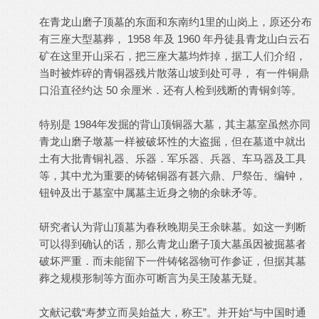
在青龙山磨子顶墓的东面和东南约1里的山岗上，原还分布
有三座大型墓葬， 1958 年及 1960 年丹徒县青龙山白云石
矿在这里开山采石，把三座大墓均炸掉，据工人们介绍，
当时被炸碎的青铜器残片散落山坡到处可寻， 有一件铜鼎
口沿直径约达 50 余厘米．还有人检到残断的青铜剑等。
特别是 1984年发掘的背山顶铜器大墓，其主墓室虽然亦同
青龙山磨子墩墓一样被破坏性的大盗掘，但在墓道中就出
土有大批青铜礼器、乐器．军乐器、兵器、车马器及工具
等，其中尤为重要的铸铭铜器有甚六鼎、尸祭缶、编钟，
钮钟及出于墓室中属墓主近身之物的余昧矛等。
研究者认为背山顶墓为春秋晚期吴王余昧墓。如这一判断
可以得到确认的话，那么青龙山磨子顶大墓虽因被掘墓者
破坏严重．而未能留下一件铸铭器物可作参证，但据其墓
葬之规模形制等方面亦可断言为吴王陵墓无疑。
文献记载“寿梦立而吴始益大，称王”。并开始“与中国时通