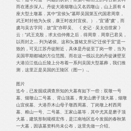
而在逐步深人。丹徒大港烟墩山又名四墩山，山上原有 4
座大型土墩墓．其中“宜侯夨”墓即吴国第五代国君周章，
武王时封他为夨侯，康王时改封宜侯。） . ‘宜’通”虞’，而
虞与吴古字同．故”宜”亦即吴、 《 史记 · 吴太伯世家 》
云：”武王克殷，求太伯仲雍之后．得周章．周章已君吴，
以而封之… 列为诸侯。这和夨簋铭文所记“迁侯于宜”是一
致的，可见江苏丹徒附近，具体是丹徒至丁岗一带，当为
吴国早期都城的方位范围。而在这一线以北的丹徒谏壁至
大港沿江低山丘陵上分布着一系列吴国大型墓葬，我们推
测，这里正是吴国的王陵区（图一）.。
图片
迄今，已发掘或调查所知的大墓有如下一些：双墩一号
墓、烟墩山二号墓 、背山顶墓，青龙山磨子顶大墓，烟墩
山宜侯墓、大港乔木山母子墩西周墓、丁岗墩上村西周
墓、粮山一号、二号墓、王家山墓等．其中尤其是磨子顶
大墓，建筑形制规模宏伟，是江南地区迄今发掘的春秋第
一大墓，因该墓资料尚未公布，这里先做一介绍。