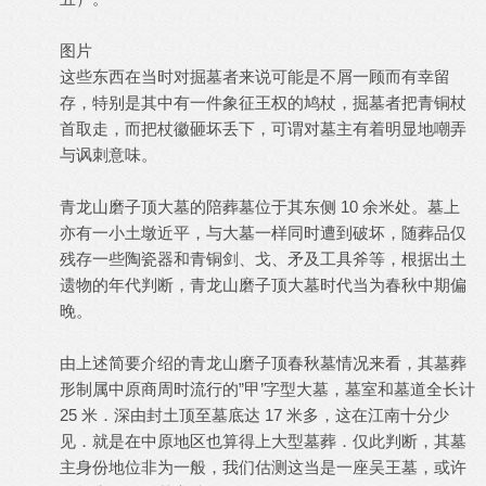
图片
这些东西在当时对掘墓者来说可能是不屑一顾而有幸留
存，特别是其中有一件象征王权的鸠杖，掘墓者把青铜杖
首取走，而把杖徽砸坏丢下，可谓对墓主有着明显地嘲弄
与讽刺意味。
青龙山磨子顶大墓的陪葬墓位于其东侧 10 余米处。墓上
亦有一小土墩近平，与大墓一样同时遭到破坏，随葬品仅
残存一些陶瓷器和青铜剑、戈、矛及工具斧等，根据出土
遗物的年代判断，青龙山磨子顶大墓时代当为春秋中期偏
晚。
由上述简要介绍的青龙山磨子顶春秋墓情况来看，其墓葬
形制属中原商周时流行的”甲’字型大墓，墓室和墓道全长计
25 米．深由封土顶至墓底达 17 米多，这在江南十分少
见．就是在中原地区也算得上大型墓葬．仅此判断，其墓
主身份地位非为一般，我们估测这当是一座吴王墓，或许