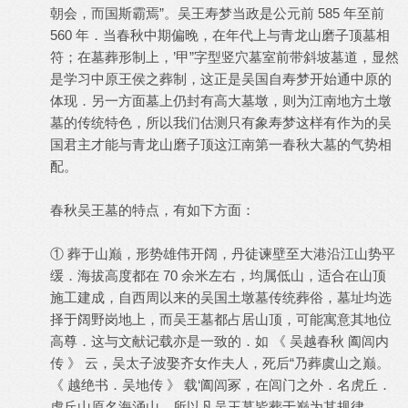
朝会，而国斯霸焉”。吴王寿梦当政是公元前 585 年至前
560 年．当春秋中期偏晚，在年代上与青龙山磨子顶墓相
符；在墓葬形制上，’甲”字型竖穴墓室前带斜坡墓道，显然
是学习中原王侯之葬制，这正是吴国自寿梦开始通中原的
体现．另一方面墓上仍封有高大墓墩，则为江南地方土墩
墓的传统特色，所以我们估测只有象寿梦这样有作为的吴
国君主才能与青龙山磨子顶这江南第一春秋大墓的气势相
配。
春秋吴王墓的特点，有如下方面：
① 葬于山巅，形势雄伟开阔，丹徒谏壁至大港沿江山势平
缓．海拔高度都在 70 余米左右，均属低山，适合在山顶
施工建成，自西周以来的吴国土墩墓传统葬俗，墓址均选
择于阔野岗地上，而吴王墓都占居山顶，可能寓意其地位
高尊．这与文献记载亦是一致的．如 《 吴越春秋 阖闾内
传 》 云，吴太子波娶齐女作夫人，死后“乃葬虞山之巅。
《 越绝书．吴地传 》 载‘阖闾冢，在闾门之外．名虎丘．
虎丘山原名海涌山，所以凡吴王墓皆葬于巅为其规律。