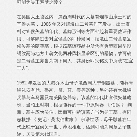
可能为吴王寿梦之陵？
在吴国大王陵区内．属西周时代的大墓有烟墩山康王时的
宜侯夨墓． 1986 年又对烟墩山二号墓作了发掘，出土资
料对宜侯矢墓的年代、墓葬形制等方面都起着重要佐证作
用，可解除过去对宜侯墓的种种疑问．烟墩山二号墓是宜
侯夨墓的陪葬墓，根据该墓随葬品中所含有典型西周早期
绳纹鬲与地方土著文化两种风格显著区别的器物，故可确
定二号墓主亦当为南下周人，其身份即夨铭文中所载"在宜
王人".
1982 年发掘的大港乔木山母子墩西周大型铜器墓，随葬青
铜礼器有鼎、整鬲、簋、尊、壶等器种，另外还有大批铜
兵器与车马器及精美陶瓷器等。该墓的年代比宜侯夨墓略
晚，当昭王时期，根据随葬的一件中原铜器 《 伯簋 》 判
断，墓主应为吴伯．因而可推断该墓亦当为吴王墓，有同
志根据 《 史记 · 吴太伯世家 》 宗谱世系．母子墩墓在年
代上晚于宜侯夨一世，葬地相近，估测可能为周章之子熊
遂，居吴第六代国君。