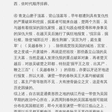
西．依时代顺序排葬。
④ 青龙山磨子顶墓．背山顶墓等，早年都遭到具有复仇性
的严重破坏和挖掘，掘墓者可能来自越．楚两个方面．吴
与越有着很深的国仇家恨，越王勾践会稽受辱和卑身事吴
的深仇大恨．在越灭吴后施行了疯狂地报复，’伐宗庙．掘
社稷。致使‘城郭丘圩．殿生荆棘’ , ’吴宫为圩，庭生蔓
草’（ 《 吴越春秋 》 ）．除彻底焚毁吴国的城池．宫室．
使之变成一片废墟外．再就是挖祖坟 · 那些矗立山顶的吴
王大墓．当然是越人发泄仇恨的重点破坏对象．再者楚灭
越后．对故吴破楚之郢都．特别是’掘平王之坟．出其尸．
鞭之三百”（ 《 吴越春秋 》 ）的宿怨，亦要以牙还牙地进
行报复．所以大港、谏壁一带的春秋吴王大墓均被破掘
过，墓主尸骨等散而不见．大有挫骨扬尘之灾．这是有其
历史因缘的。
综上述，自古就是通衢形胜之地的镇江丹徒一带曾为吴国
早期的政治中心所在，从西周到春秋的吴国墓地很可能就
分布在其国都近郊，即今大港至谏壁一带沿江低山之上．
西周以后吴都不断南迁．而有的春秋吴王墓仍返葬故土．