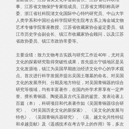
事、江苏省文物保护专家组成员、江苏省文博职称高评
委、浙江省社科院渚文化国际中心特约研究员、中山大学
人类学系和中国社会科学院研究生院考古系上海金城文物
艺术专修学院客座教授、江苏省收藏家协会鉴定委员、镇
江市历史学会副会长、镇江市收藏家协会顾问，以及江苏
省政协委员、镇江市政协常委等。
主要业绩：致力文物考古实践与研究工作近40年，尤对吴
文化的探索研究取得突破性成果，首先提出宁镇地区是吴
文化发源地，镇江为吴国早期政治经济文化中心的学术观
点。首次进行科学发掘并提出吴国土墩墓的命名。对吴国
文化的发展序列、分期及地方特征，对吴国青铜器的综合
研究等领域，均有丰富著作，在国内外学术界享有一定声
誉。擅长青铜器、陶瓷器及古代玉器的鉴赏。发表论著上
百篇（本），科研项目和代表著作如《吴国青铜器综合研
究》、《对吴国历史文化的新探索》、《吴文化的发展与
特色》、《吴国青铜兵器研究》、《吴、越文化共性特征
和卓越贡献》及《遥感技术在考古学上的作用》等，多次