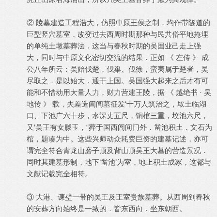
② 陵墓建造工程浩大，仿照中原王侯之制．均作带隧道的
巨型竖穴墓室．改变过去西周时期那种与民共俗平地掩埋
的单纯土墩墓葬法．这当与春秋时期的吴国业己走上强
大，同时与中原文化密切交流的结果．正如 《 左传 》 成
公八年所云：吴始伐楚，伐巢、伐徐，蛮夷属于楚者，吴
尽取之．是以始大．通于上国。吴国强大起来之后才有可
能和不惜动用大量人力，财力营建王陵，据 《 越绝书 · 吴
地传 》 载，夫差造阖闾墓征发‘十万人筑治之，取土临湖
口、下池广六十步，水深丈五尺，铜棺三重，坟池六尺，
又‘吴王有女滕玉，“葬于国西闾间门外．凿池积土．文石为
棺，题凑为中。这些兴师动众耗费巨资的建墓记述，亦可
谓完全符合青龙山磨子顶及背山顶吴王大墓的营造景况．
同时其建墓形制，地下‘凿池’为室．地上积土成冢，这都与
文献记载完全相符。
③ 大港、谏壁一带的吴王及王室贵族墓葬。从西周到春秋
的安葬方向始终是一致的．皆东西向．坐东朝西。