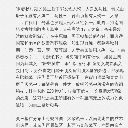
④ 春秋时期的吴王墓中都发现人殉，人祭及马牲。青龙山
磨子顶墓有人殉二，马牲三，背山顶墓有人殉一、人祭
二．在粮山二号墓也发现人殉和马牲各一。此外．河南固
始侯古堆勾敔夫人墓中．人殉竟达 17 人之多．杀殉是发
达的奴隶制象证．在中原商、周王朝都曾盛行过．而边远
国家和地区的奴隶殉葬现象一般出现较晚．都到春秋时
期，如秦，莒、宋、蔡等国，关于吴国使用人殉．在 《 吴
越春秋 》 、 《 越绝书 》 等史籍中均有记载，如吴王阖
闾为葬其女，“舞鹤吴市．杀生以送死”和‘童男女与鹤俱入
羡门’等．另外青龙山磨子顶及背山顶大墓的旁边，都发现
有陪葬墓．应为吴王的近臣或侍卫。在背山顶墓和青龙山
磨子顶墓中，都随葬有一件为一般铜器墓中所没有的青铜
鸠杖，杖全长约 229 厘米，杖徽下跪立一‘文身断发”形象
的奴隶，这可能是吴王所拥有的一种至高无上的权力的象
征物．为吴王墓所独具。
吴王墓在分布上有规可循，大致说来．以南北走向的乔木
山为界，其东为西周墓区．其西为春秋墓区．亦即由东向