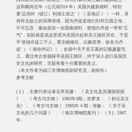
这和阖闾元年（公元前514 年）吴国兴建新都时，特别
要‘运润州（镇江）利湖土筑之’（ 《 吴地记 》 ）一样．具
有怀念故土的深厚情感．因为丹徒是他们封邦立国之地，
不可忘弃．秦始皇统一全国南巡时．曾指出丹徒一带有“王
气”，实际就是说这里原为吴国兴起和吴王陵区所在．于是
乎‘使禇衣徒三千人，凿京岘南坑．以败其势．故名为丹
徒’（ 《 南徐州记》）．史籍中关于吴王墓的记载寥寥无
几．通过考古发掘探寻吴国王陵区，对于深入进行吴国历
史文化的研究，无疑有着十分重要的意义。
（本文作者为镇江市博物馆副研究员，副馆长）
参考文献
( 1 ) ．主要代表论著见李伯谦： 《 吴文化及其渊源初探
》 ． 《 考古与文物 》 1983年3期；肖梦龙： 《 初论吴文
化》， 《 考古与文物 》 1985年 4 期；张敏： 《 关于吴
文化的几个问题 》 ． 《 南京博物院集刊 》 （ 9 ) . 1987
年。