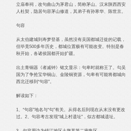
立庙奉祠，改句曲山为茅君山，简称茅山。汉末陕西西安
人杜契，隐居句容茅山修道，其弟子有孙寒华、陈世京。
句容
从太伯建城到寿梦登基，虽然没有吴国都城迁徙的记载，
但毕竟500多年历史，都城位置极有可能改变。特别是春
秋开始，各诸侯国都开始扩疆。
出土青铜器《者减钟》铭文显示：句卑时就称王了。勾吴
国为了争抢宝华铜山、金陵铜资源，句卑有可能将都城向
西北迁移到“句容”。
解读如下：
1、“句容”地名与“勾”有关。从得名后到现在从末没有更改
过。2、句容考古发现“城上村遗址”，似古都城遗址。
3、句容周边为镇江地区土墩墓第二密集区。