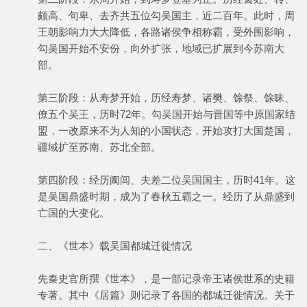
颇高、句卑、去齐共五位勾吴国主，近二百年。此时，周
王朝影响力大大降低，各路诸侯争相称霸，受外围影响，
勾吴国开始不安份，向外扩张，地域已扩展到今苏南大
部。
第三阶段：从寿梦开始，历经寿梦、诸樊、馀祭、馀昧、
僚五个吴王，历时72年。勾吴国开始与晋国等中原国家结
盟，一改原来不为人知的小国状态，开始攻打大国楚国，
疆域扩至苏南、苏北全部。
第四阶段：经历阖闾、夫差二位吴国国主，历时41年。这
是吴国鼎盛时期，成为了春秋五霸之一。经历了从鼎盛到
亡国的大变化。
二、《世本》载吴国都城迁徙情况
先秦史官所撰《世本》，是一部记录帝王诸侯世系的史籍
专著。其中《居篇》则记录了各国的都城迁徙情况。关于