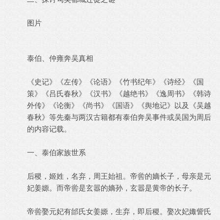
图片
泰伯、仲雍奔吴真相
《史记》《左传》《论语》《竹书纪年》《诗经》《国
策》《吕氏春秋》《汉书》《越绝书》《逸周书》《韩诗
外传》《论衡》《尚书》《国语》《舆地记》以及《吴越
春秋》等先秦与两汉古籍都有泰伯奔吴事件或吴国为周后
的内容记载。
一、泰伯家族世系
后稷，姬姓，名弃，周王始祖。帝喾的嫡长子，母亲是元
妃姜嫄。而帝喾是玄嚣的嫡孙，玄嚣是黄帝的长子。
帝喾娶元妃有邰氏女姜嫄，生弃，即后稷。娶次妃娵訾氏