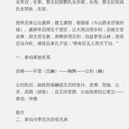
女常仪，生挚。娶次妃陈酆氏女庆都，生尧。娶次妃有娀
氏女简狄，生契。
尧帝后来让位虞舜，建立虞朝，都蒲坂（今山西永济蒲州
镇）。虞舜帝启用五个贤臣，让大禹治理水利，后稷主管
农事，契主管五教，皋陶管理五刑，伯益掌管山林，使得
百业兴旺。难怪后来孔子说：“舜有臣五人而天下治。”
一、泰伯家族世系
后稷——不窟（北豳）——鞠陶——公刘（豳）
公刘死后，姬姓部落豳国又历经皇仆、差弗、毁隃、公
非、高圉（邠侯），后又经亚圉、公叔祖类到公亶父——
泰伯、仲雍
图片
二、泰伯与季历为异母兄弟