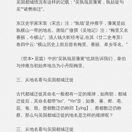
吴国都城情况有这样的记载：“吴孰哉居藩篱，孰姑徙句
吴”“诸樊南迁”。
东汉史学家宋衷（宋忠）注：“孰哉”是仲雍字，藩篱是姑
孰横山一带的地名。唐陆广微撰《吴地记》注：“梅里又名
番丽，今横山”。清人钱大昕经考证,在其《廿二史考异》
卷四中云: “横山历史上前后曾有梅里、番丽、皋乡等名。”
《世本• 居篇》中的“吴孰哉居藩篱”也就告诉我们，泰伯
与仲雍当初始奔地当为小丹阳梅里。
三、从地名看勾吴国都城迁徙
古代都城迁徙其命名一般都有一定的规律，如商朝，都城
迁徙后，其命名都带“bo”、“Yin”音，如番、蕃、邺、亳、
庇、奄、殷。楚都数迁仍称郢【yǐng】、蔡都数迁仍称
蔡。那么勾吴国都城迁徙的地名是怎样的规律呢？
三、从地名看勾吴国都城迁徙