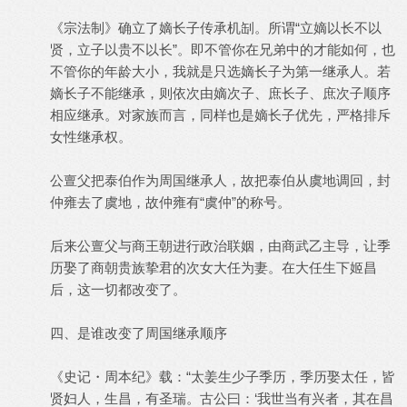
《宗法制》确立了嫡长子传承机㓡。所谓“立嫡以长不以
贤，立子以贵不以长”。即不管你在兄弟中的才能如何，也
不管你的年龄大小，我就是只选嫡长子为第一继承人。若
嫡长子不能继承，则依次由嫡次子、庶长子、庶次子顺序
相应继承。对家族而言，同样也是嫡长子优先，严格排斥
女性继承权。
公亶父把泰伯作为周国继承人，故把泰伯从虞地调回，封
仲雍去了虞地，故仲雍有“虞仲”的称号。
后来公亶父与商王朝进行政治联姻，由商武乙主导，让季
历娶了商朝贵族挚君的次女大任为妻。在大任生下姬昌
后，这一切都改变了。
四、是谁改变了周国继承顺序
《史记・周本纪》载：“太姜生少子季历，季历娶太任，皆
贤妇人，生昌，有圣瑞。古公曰：‘我世当有兴者，其在昌