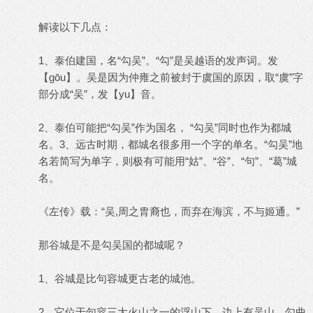
解读以下几点：
1、泰伯建国，名“勾吴”。“勾”是吴越语的发声词。发
【gōu】。吴是因为仲雍之前被封于虞国的原因，取“虞”字
部分成“吴”，发【yu】音。
2、泰伯可能把“勾吴”作为国名， “勾吴”同时也作为都城
名。3、远古时期，都城名很多用一个字的单名。“勾吴”地
名若简写为单字，则极有可能用“姑”、“谷”、“句”、“葛”城
名。
《左传》载：“吴,周之胄裔也，而弃在海滨，不与姬通。”
那谷城是不是勾吴国的都城呢？
1、谷城是比句容城更古老的城池。
2、它位于句容三大火山之一的浮山下，边上有吴山、勾曲