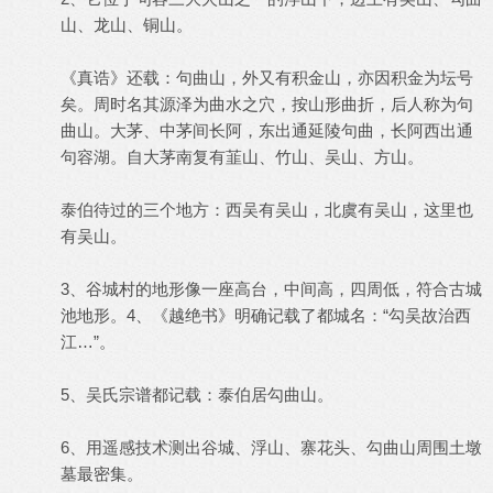
山、龙山、铜山。
《真诰》还载：句曲山，外又有积金山，亦因积金为坛号
矣。周时名其源泽为曲水之穴，按山形曲折，后人称为句
曲山。大茅、中茅间长阿，东出通延陵句曲，长阿西出通
句容湖。自大茅南复有韮山、竹山、吴山、方山。
泰伯待过的三个地方：西吴有吴山，北虞有吴山，这里也
有吴山。
3、谷城村的地形像一座高台，中间高，四周低，符合古城
池地形。4、《越绝书》明确记载了都城名：“勾吴故治西
江…”。
5、吴氏宗谱都记载：泰伯居勾曲山。
6、用遥感技术测出谷城、浮山、寨花头、勾曲山周围土墩
墓最密集。