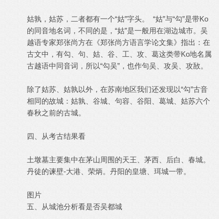
姑孰，姑苏，二者都有一个“姑”字头。 “姑”与“勾”是带Ko
的同音地名词，不同的是，“姑”是一般用在湖边城市。吴
越语专家郑张尚方在《郑张尚方语言学论文集》指出：在
古文中，有勾、句、姑、谷、工、攻、葛这类带Ko地名属
古越语中同音词，所以“勾吴”，也作句吴、攻吴、攻敔。
除了姑苏、姑孰以外，在苏南地区我们还发现以“勾”古音
相同的故城：姑孰、谷城、句容、谷阳、葛城、姑苏六个
春秋之前的古城。
四、从考古结果看
土墩墓主要集中在茅山周围的天王、茅西、后白、春城。
丹徒的谏壁-大港、荣炳。丹阳的皇塘、珥城一带。
图片
五、从城池分析看是否吴都城