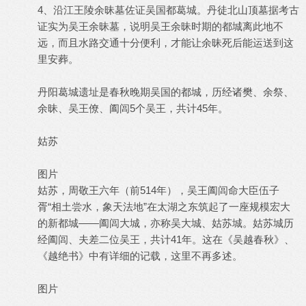
4、沿江王陵余昧墓佐证吴国都葛城。丹徒北山顶墓据考古
证实为吴王余昧墓，说明吴王余昧时期的都城离此地不
远，而且水路交通十分便利，才能让余昧死后能运送到这
里安葬。
丹阳葛城遗址是春秋晚期吴国的都城，历经诸樊、余祭、
余昧、吴王僚、阖闾5个吴王，共计45年。
姑苏
图片
姑苏，周敬王六年（前514年），吴王阖闾命大臣伍子
胥“相土尝水，象天法地”在太湖之东筑起了一座规模宏大
的新都城——阖闾大城，亦称吴大城、姑苏城。姑苏城历
经阖闾、夫差二位吴王，共计41年。这在《吴越春秋》、
《越绝书》中有详细的记载，这里不再多述。
图片