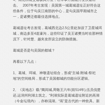
击。 2007年考古发现：吴国第一城葛城遗址正好符合这
些条件，位于勾吴江南部的中心，是勾吴国早期城市之
一，是诸樊迁都最佳选择地点。
葛城遗址考古发现，葛城西北边2.5公里处加设了卫星城珥
城，南边多至4道濠沟，这些印证了吴王诸樊当时在那种情
况下，针对楚、越夹攻所设立的防御措施。
葛城是否是勾吴国的都城？
再看以下几点：
1、葛城、珥城、神墩遗址组合，形成“主城-附城-祭祀
地”的空间格局，形成了吴国都城的功能分区逻辑。
2、《吴地志》载:“阖闾城,周敬王六年(前514年),伍员伐楚
还,运润州利湖土筑之。”利湖实际是葛城遗址附近的鬲湖
（今金坛境内），亦称滆湖。“鬲”是古代的一种炊具。新