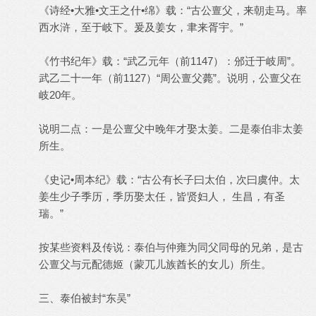
《诗经•大雅•文王之什•绵》载：“古公亶父，来朝走马。率
西水浒，至于岐下。爰及姜女，聿来胥宇。”
《竹书纪年》载：“武乙元年（前1147）：邠迁于岐周”。
武乙二十一年（前1127）“周公亶父薨”。说明，公亶父在
岐20年。
说明二点：一是公亶父中晚年才娶太姜。二是泰伯非太姜
所生。
《史记•周本纪》载：“古公有长子曰太伯，次曰虞仲。太
姜生少子季历，季历娶太任，皆贤妇人， 生昌，有圣
瑞。”
按某些资料及传说：泰伯与仲雍为同父同母的兄弟，是古
公亶父与元配德姬（蒙兀儿族酋长的女儿）所生。
三、泰伯被封“东吴”