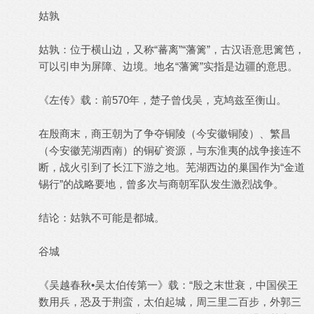
姑孰
姑孰：位于横山边，又称“蕃离”“藩篱”，古汉语意思篱笆，
可以引申为屏障、边境。地名“藩篱”实指是边疆的意思。
《左传》载：前570年，楚子曾伐吴，克鸠兹至衡山。
在殷商末，商王朝为了争夺铜陵（今安徽铜陵）、繁昌
（今安徽芜湖西南）的铜矿资源，与东淮夷的战争接连不
断，战火引到了长江下游之地。芜湖西边的巢国作为“金道
锡行”的战略要地，曾多次与商朝军队发生激烈战争。
结论：姑孰不可能是都城。
谷城
《吴越春秋•吴太伯传第一》载：“殷之末世衰，中国侯王
数用兵，恐及于荆蛮，太伯起城，周三里二百步，外郭三