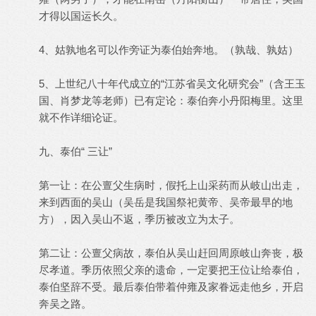
才得以国运长久。
4、姑孰地名可以作旁证为泰伯始奔地。（孰哉、孰姑）
5、上世纪八十年代成立的“江苏省吴文化研究会”（含王玉
国、肖梦龙等老师）已有定论：泰伯奔小丹阳梅里。这里
就不作详细论证。
九、泰伯“ 三让”
第一让：在公亶父生病时，假托上山采药而从岐山出走，
来到西面的吴山（吴岳是我国祭祀黄帝、吴帝最早的地
方），因入吴山不返，季历被改立为太子。
第二让：公亶父病故，泰伯从吴山赶回周原岐山奔丧，极
尽孝道。季历依照父亲的遗命，一定要把王位让给泰伯，
泰伯坚辞不受。最后泰伯带着仲雍及家眷远走他乡，开启
奔吴之路。