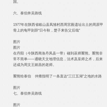
国。
六、泰伯奔吴路线
1977年在陕西省岐山县凤雏村西周宫殿遗址出土的周原甲
骨上的龟甲刻辞“日今秋，楚子来告父后哉”
图片
图片
在丹阳（今陕西商洛丹凤县一带）碰到巫师鬻熊。鬻熊非
常不简单——通晓天文地理信息，法术及巫师之术，后来
还成为周文王姬昌的老师。
鬻熊给泰伯 仲雍指明了一条直达“三江五湖”之地的水路
图片
七、泰伯奔吴路线
图片