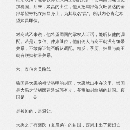
加稳固。后来，姬昌的出生，他又把周部落兴旺发达的全
部希望寄托在姬昌身上，为其取名“昌”。所以内心肯定希
望姬昌即位。
对商武乙来说，他希望周国的掌权人听话，能听从他的调
配。若是让泰伯、仲雍继位，他们俩人与商王朝没有纽带
关系，不敢保证能否听从调配。相反，季历、姬昌与商王
朝有联姻裙带关系。
六、泰伯奔吴路线
骆国是大禹的祖父骆明的封国，大禹就出生在这里。崇国
是大禹之父鲧因建造城郭有功，尧帝加封给鲧的封国。褒
国是 吴
是被迫的，是避让。
大禹之子有褒氏（夏启弟）的封国，西周末出了褒姒亡