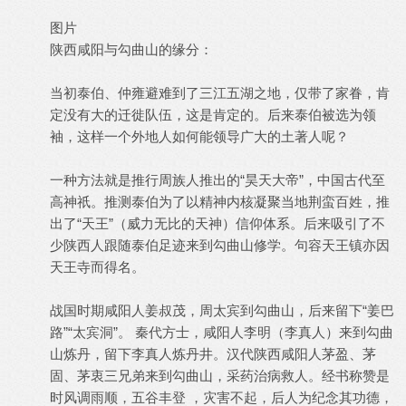
图片
陕西咸阳与勾曲山的缘分：
当初泰伯、仲雍避难到了三江五湖之地，仅带了家眷，肯
定没有大的迁徙队伍，这是肯定的。后来泰伯被选为领
袖，这样一个外地人如何能领导广大的土著人呢？
一种方法就是推行周族人推出的“昊天大帝”，中国古代至
高神祇。推测泰伯为了以精神内核凝聚当地荆蛮百姓，推
出了“天王”（威力无比的天神）信仰体系。后来吸引了不
少陕西人跟随泰伯足迹来到勾曲山修学。句容天王镇亦因
天王寺而得名。
战国时期咸阳人姜叔茂，周太宾到勾曲山，后来留下“姜巴
路”“太宾洞”。 秦代方士，咸阳人李明（李真人）来到勾曲
山炼丹，留下李真人炼丹井。汉代陕西咸阳人茅盈、茅
固、茅衷三兄弟来到勾曲山，采药治病救人。经书称赞是
时风调雨顺，五谷丰登 ，灾害不起，后人为纪念其功德，