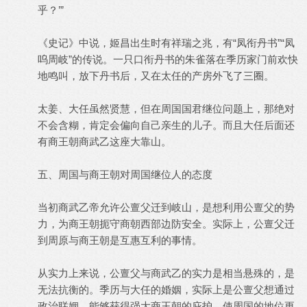
乎？’”
《史记》中说，姬昌出生时有祥瑞之兆，有“凤衔丹书”“凤
呜周岐”的传说。一只口衔丹书的朱雀落在季历家门前欢快
地鸣叫，放下丹书后，又在太任的产房外飞了三圈。
太姜、大任虽然贤慧，但在周国国君继位问题上，那绝对
不会含糊，肯定会偏向自己亲生的儿子。而且大任后面还
有商王朝商武乙这座大靠山。
五、周国与商王朝对周国继位人的态度
当初商武乙帝允许公亶父迁到岐山，是想利用公亶父的势
力，为商王朝扼守商朝西部边防安全。实际上，公亶父迁
到周原与商王朝是互惠互利的事情。
从实力上来说，公亶父与商武乙的实力是相当悬殊的，是
无法抗衡的。季历与大任的婚姻，实际上是公亶父想通过
政治联姻，能够获得强大商王朝的庇护，使周国的地位更