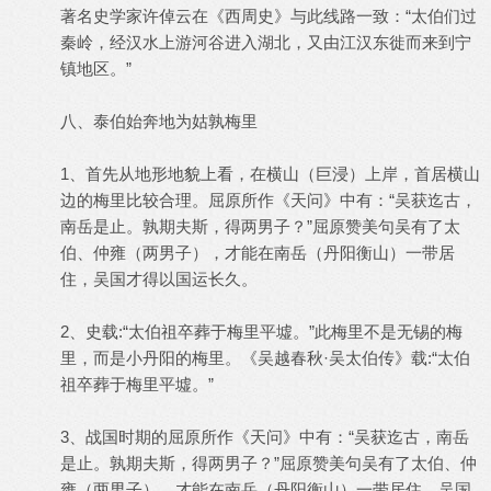
著名史学家许倬云在《西周史》与此线路一致：“太伯们过
秦岭，经汉水上游河谷进入湖北，又由江汉东徙而来到宁
镇地区。”
八、泰伯始奔地为姑孰梅里
1、首先从地形地貌上看，在横山（巨浸）上岸，首居横山
边的梅里比较合理。屈原所作《天问》中有：“吴获迄古，
南岳是止。孰期夫斯，得两男子？”屈原赞美句吴有了太
伯、仲雍（两男子），才能在南岳（丹阳衡山）一带居
住，吴国才得以国运长久。
2、史载:“太伯祖卒葬于梅里平墟。”此梅里不是无锡的梅
里，而是小丹阳的梅里。《吴越春秋·吴太伯传》载:“太伯
祖卒葬于梅里平墟。”
3、战国时期的屈原所作《天问》中有：“吴获迄古，南岳
是止。孰期夫斯，得两男子？”屈原赞美句吴有了太伯、仲
雍（两男子），才能在南岳（丹阳衡山）一带居住，吴国