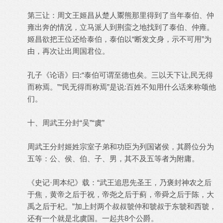
第三让：周文王姬昌从楚人鬻熊那里得到了当年泰伯、仲
雍出奔的情况，立马派人到荆蛮之地找到了泰伯、仲雍。
姬昌欲把王位还给泰伯，泰伯以“断发文身，示不可用”为
由，再次让出周国君位。
孔子《论语》曰:“泰伯可谓至德也矣。三以天下让,民无得
而称焉。”“民无得而称焉”是说:百姓不知用什么话来称颂他
们。
十、周武王分封“吴”“虞”
周武王分封姬姓宗室子弟和功臣为列国诸侯，其爵位分为
五等：公、侯、伯、子、男，其不及五等者为附庸。
《史记·周本纪》载：“武王追思先圣王，乃褒封神农之后
于焦，黄帝之后于祝，帝尧之后于蓟，帝舜之后于陈，大
禹之后于杞。”加上封两个叔叔虢仲和虢叔于东虢和西虢，
还有一个就是北虞国。一起共8个公爵。