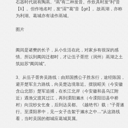
石器时代就有陶鬲。“鬲”有二种发音。作炊具时发“利”音
【lì】。但作地名时，发“滆”“葛”音【gé】。故鬲湖，亦称
为利湖。葛城亦有读作鬲城。
图片
阖闾是诸樊的长子，从小生活在此，对家乡有很深的感
情。所以到阖闾迁都时，才让伍子胥挖（润州）鬲湖之土
筑姑苏“阖闾城”。
3、从伍子胥奔吴路线：由郑国携公子胜东行，途经陈国，
避开楚军主力路线，向吴楚边境靠近。摆脱昭关（今安徽
含山北部）楚军追捕，在长江北岸（今安徽和县乌江附
近）遇渔父渡其过江，再到溧阳濑水（今溧阳旧县中桥
村）向浣纱女乞食，后到达吴都。《越绝书》载：“子胥遂
行。至溧阳界中，见一女子击絮于濑水之中…”从这路线
看，当时吴国的都城应葛城莫属。