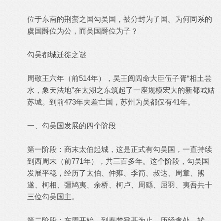
位于东南的荆蛮之国勾吴国，被分封为子国。为何同系的
虞国爵位为公，而吴国爵位为子？
勾吴都城迁徙之谜
周敬王六年（前514年），吴王阖闾命大臣伍子胥“相土尝
水，象天法地”在太湖之东筑起了一座规模宏大的新都城姑
苏城。到前473年夫差亡国，苏州为吴都仅有41年。
一、勾吴国发展的四个阶段
第一阶段：商末太伯起城，这是正式有勾吴国，一直持续
到西周末（前771年），共三百多年。这个阶段，勾吴国
发展平稳，经历了太伯、仲雍、季简、叔达、周章、熊
遂、柯相、彊鸠夷、余桥、柯卢、周繇、屈羽、夷吾共十
三位勾吴国主。
第二阶段：东周开始，到寿梦登基为止。历经禽处、转、