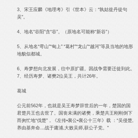
3、宋王应麟《地理考》引《世本》云：“孰姑徙丹徒句
吴”。
4、地名“谷阳”含“谷”。（原地名可能称“新谷”）
5、从地名“雩山”“甸上” “葛村”“龙山”“越河”等及当地的地形
地貌似都城。
6、寿梦想向北发展，往中原扩疆。因战争需要迁徙到此。
7、经历寿梦、诸樊2位吴王，共计26年。
葛城
公元前562年，也就是吴王寿梦辞世后的一年，楚国的国
君楚共王也去世了。国丧未满的诸樊，乘楚共王刚刚倒下
而匆忙地“伐楚”，《左传•襄公•襄公十三年》载 ：“吴侵楚,
养由基奔命…战于庸浦,大败吴师,获公子党。”