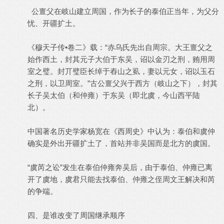
公亶父在岐山建立周国，作为长子的泰伯正当年，为父分
忧、开疆扩土。
《穆天子传•卷二》载：“赤乌氏先出自周宗。大王亶父之
始作西土，封其元子大伯于东吴，诏以金刃之刑，贿用周
室之璧。封丌璧臣长绰于舂山之虱，妻以元女，诏以玉石
之刑，以卫周室。”古公亶父兴于西方（岐山之下），封其
长子吴太伯（和仲雍）于东吴（即北虞，今山西平陆
北）。
中国著名历史学家杨宽在《西周史》中认为：泰伯和虞仲
确实是外出开疆扩土了，首站并非吴国而是北方的虞国。
“虞芮之讼”发生在泰伯仲雍奔吴后，由于泰伯、仲雍已离
开了虞地，虞君只能去找泰伯、仲雍之侄周文王解决和芮
的争端。
四、是谁改变了周国继承顺序