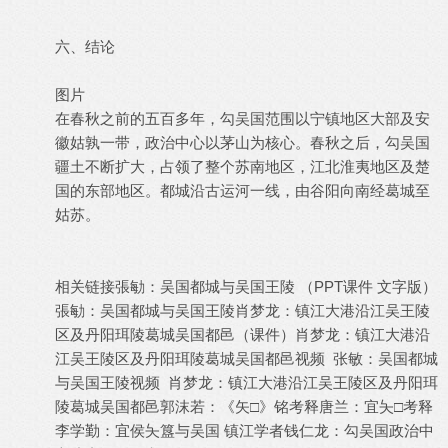
六、结论
图片
在春秋之前的五百多年，勾吴国范围以宁镇地区大部及安
徽姑孰一带，政治中心以茅山为核心。春秋之后，勾吴国
疆土不断扩大，占领了整个苏南地区，江北淮夷地区及楚
国的东部地区。都城沿古运河一线，由谷阳向南经葛城至
姑苏。
相关链接
張勄：吴国都城与吴国王陵 （PPT课件 文字版）
張勄：吴国都城与吴国王陵
肖梦龙：镇江大港沿江吴王陵
区及丹阳珥陵葛城吴国都邑（课件）
肖梦龙：镇江大港沿
江吴王陵区及丹阳珥陵葛城吴国都邑
视频 张敏：吴国都城
与吴国王陵
视频 肖梦龙：镇江大港沿江吴王陵区及丹阳珥
陵葛城吴国都邑
郭沫若：《矢□》铭考释
唐兰：宜夨□考释
李学勤：宜侯夨簋与吴国
镇江学者钱仁龙：勾吴国政治中