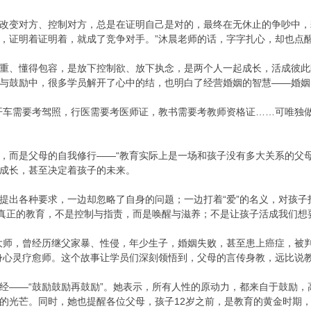
改变对方、控制对方，总是在证明自己是对的，最终在无休止的争吵中，
，证明着证明着，就成了竞争对手。”沐晨老师的话，字字扎心，却也点
重、懂得包容，是放下控制欲、放下执念，是两个人一起成长，活成彼此
与鼓励中，很多学员解开了心中的结，也明白了经营婚姻的智慧——婚姻
开车需要考驾照，行医需要考医师证，教书需要考教师资格证……可唯独
，而是父母的自我修行——“教育实际上是一场和孩子没有多大关系的父
成长，甚至决定着孩子的未来。
提出各种要求，一边却忽略了自身的问题；一边打着“爱”的名义，对孩
，真正的教育，不是控制与指责，而是唤醒与滋养；不是让孩子活成我们
大师，曾经历继父家暴、性侵，年少生子，婚姻失败，甚至患上癌症，被
身心灵疗愈师。这个故事让学员们深刻领悟到，父母的言传身教，远比说
经——“鼓励鼓励再鼓励”。她表示，所有人性的原动力，都来自于鼓励
的光芒。同时，她也提醒各位父母，孩子12岁之前，是教育的黄金时期