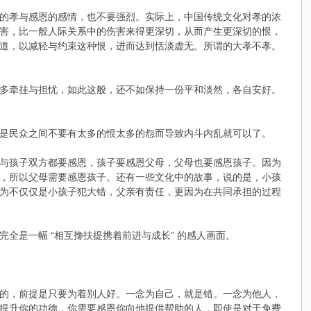
的孝与感恩的感情，也不要强烈。实际上，中国传统文化对孝的浓
害，比一般人际关系中的伤害来得更深切，从而产生更深切的恨，
道，以减轻与约束这种恨，进而达到恬淡虚无。所谓的大孝不孝。
多牵挂与担忧，如此这般，还不如保持一份平和淡然，各自安好。
是民众之间不要有太多的恨太多的怨而导致内斗内乱就可以了。
与孩子双方都要感恩，孩子要感恩父母，父母也要感恩孩子。因为
，所以父母需要感恩孩子。还有一些文化中的故事，说的是，小孩
为不仅仅是小孩子犯大错，父亲有责任，更因为在共同承担的过程
全是一幅 “相互搀扶提携着前进与成长” 的感人画面。
的，前提是只要为着别人好。一念为自己，就是错。一念为他人，
提升你的功德，你需要感恩你向他提供帮助的人，即使是对于免费