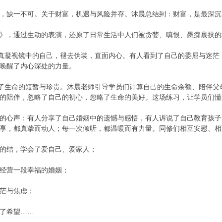
，缺一不可。关于财富，机遇与风险并存。沐晨总结到：财富，是最深沉
》，通过生动的表演，还原了日常生活中人们被贪婪、嗔恨、愚痴裹挟的
认真凝视镜中的自己，褪去伪装，直面内心。有人看到了自己的委屈与迷
唤醒了内心深处的力量。
到了生命的短暂与珍贵。沐晨老师引导学员们计算自己的生命余额、陪伴
的陪伴，忽略了自己的初心，忽略了生命的美好。这场练习，让学员们懂
的心声：有人分享了自己婚姻中的遗憾与感悟，有人诉说了自己教育孩子
享，都真挚而动人；每一次倾听，都温暖而有力量。同修们相互安慰、相
的结，学会了爱自己、爱家人；
经营一段幸福的婚姻；
茫与焦虑；
了希望……