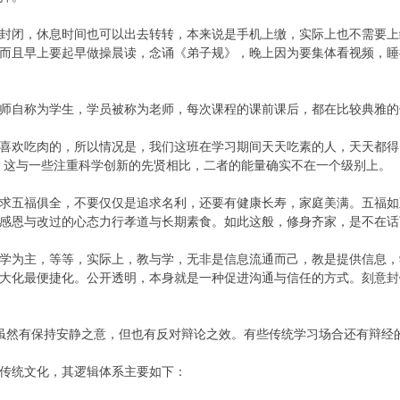
封闭，休息时间也可以出去转转，本来说是手机上缴，实际上也不需要上
而且早上要起早做操晨读，念诵《弟子规》，晚上因为要集体看视频，睡
师自称为学生，学员被称为老师，每次课程的课前课后，都在比较典雅的
喜欢吃肉的，所以情况是，我们这班在学习期间天天吃素的人，天天都得
，这与一些注重科学创新的先贤相比，二者的能量确实不在一个级别上。
求五福俱全，不要仅仅是追求名利，还要有健康长寿，家庭美满。五福如
感恩与改过的心态力行孝道与长期素食。如此这般，修身齐家，是不在话
学为主，等等，实际上，教与学，无非是信息流通而己，教是提供信息，
大化最便捷化。公开透明，本身就是一种促进沟通与信任的方式。刻意封
。虽然有保持安静之意，但也有反对辩论之效。有些传统学习场合还有辩经
传统文化，其逻辑体系主要如下：