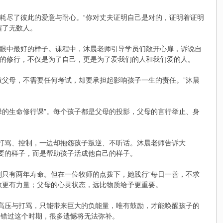
耗尽了彼此的爱意与耐心。“你对丈夫证明自己是对的，证明着证明
醒了无数人。
眼中最好的样子。课程中，沐晨老师引导学员们敞开心扉，诉说自
的修行，不仅是为了自己，更是为了爱我们的人和我们爱的人。
做父母，不需要任何考试，却要承担起影响孩子一生的责任。”沐晨
母的生命修行课”。每个孩子都是父母的投影，父母的言行举止、身
子打骂、控制，一边却抱怨孩子叛逆、不听话。沐晨老师告诉大
想要的样子，而是帮助孩子活成他自己的样子。
判只有两年寿命。但在一位牧师的点拨下，她践行“每日一善，不求
教更有力量；父母的心灵状态，远比物质给予更重要。
，高压与打骂，只能带来巨大的负能量，唯有鼓励，才能唤醒孩子的
，错过这个时期，很多遗憾将无法弥补。