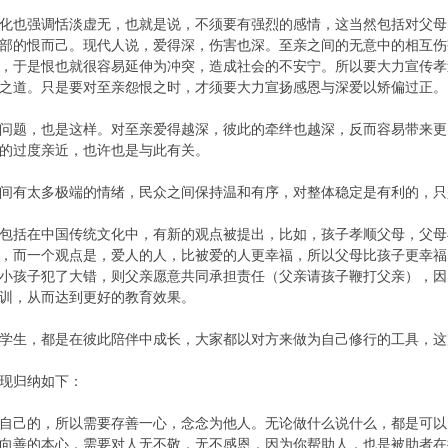
化也强调恬淡虚无，也就是说，不须要有强烈的感情，这当然包括对父母
部的恨而己。现代人说，爱得深，伤害也深。至亲之间的无意中的相互伤
，于是恨也就很容易延伸为冲突，造成社会的不安宁。所以要大力宣传孝
之道。只是要对至亲怨恨之时，才须要大力宣扬感恩与深爱以矫偏过正。
问题，也是这样。对至亲爱得越深，彼此的牵绊也越深，反而容易带来更
的过度亲近，也许也是与此有关。
间有太多极端的情绪，民众之间保持温和有序，对整体稳定是有利的，只
包括在中国传统文化中，有新的观点被提出，比如，孩子孝顺父母，父母
，而一个观点是，爱人的人，比被爱的人更幸福，所以父母比孩子更幸福
小孩子犯了大错，则父亲愿意共同承担责任（父亲请孩子鞭打父亲），因
训，从而达到更好的教育效果。
学生，都是在彼此陪伴中成长，大家都以对方来做为自己修行的工具，这完
现归纳如下：
自己的，所以需要存善一心，念念为他人。无论做什么说什么，都是可以
向善的本心，需要对人无不敬，无不感恩，因为你帮助人，也是被助者在