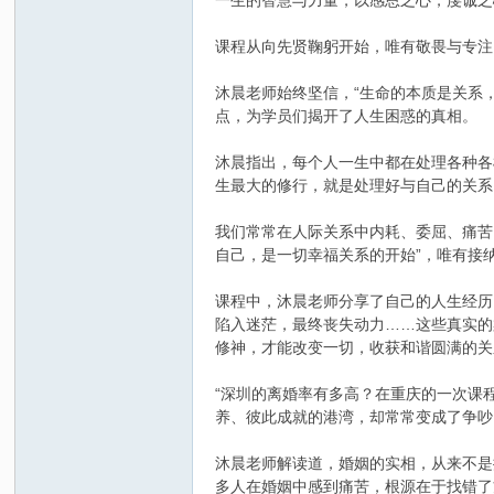
一生的智慧与力量，以感恩之心，虔诚之
课程从向先贤鞠躬开始，唯有敬畏与专注
沐晨老师始终坚信，“生命的本质是关系
点，为学员们揭开了人生困惑的真相。
沐晨指出，每个人一生中都在处理各种各
生最大的修行，就是处理好与自己的关系
吴
我们常常在人际关系中内耗、委屈、痛苦
自己，是一切幸福关系的开始”，唯有接
课程中，沐晨老师分享了自己的人生经历
陷入迷茫，最终丧失动力……这些真实的
修神，才能改变一切，收获和谐圆满的关
“深圳的离婚率有多高？在重庆的一次课
养、彼此成就的港湾，却常常变成了争吵
氏
沐晨老师解读道，婚姻的实相，从来不是
多人在婚姻中感到痛苦，根源在于找错了