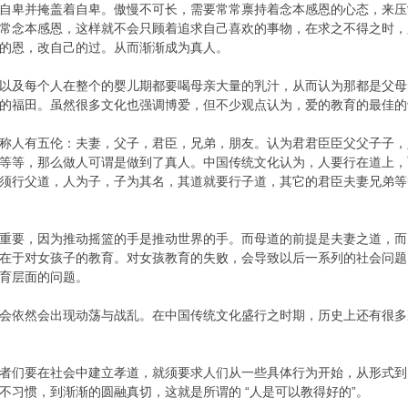
自卑并掩盖着自卑。傲慢不可长，需要常常禀持着念本感恩的心态，来压
常念本感恩，这样就不会只顾着追求自己喜欢的事物，在求之不得之时，
的恩，改自己的过。从而渐渐成为真人。
以及每个人在整个的婴儿期都要喝母亲大量的乳汁，从而认为那都是父母
的福田。虽然很多文化也强调博爱，但不少观点认为，爱的教育的最佳的
称人有五伦：夫妻，父子，君臣，兄弟，朋友。认为君君臣臣父父子子，
等等，那么做人可谓是做到了真人。中国传统文化认为，人要行在道上，
须行父道，人为子，子为其名，其道就要行子道，其它的君臣夫妻兄弟等
重要，因为推动摇篮的手是推动世界的手。而母道的前提是夫妻之道，而
在于对女孩子的教育。对女孩教育的失败，会导致以后一系列的社会问题
育层面的问题。
会依然会出现动荡与战乱。在中国传统文化盛行之时期，历史上还有很多
者们要在社会中建立孝道，就须要求人们从一些具体行为开始，从形式到
不习惯，到渐渐的圆融真切，这就是所谓的 “人是可以教得好的”。