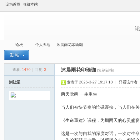
设为首页
收藏本站
论坛
个人天地
沐晨雨花印瑜珈
沐晨雨花印瑜珈
查看:
1470
|
回复:
3
[复制链接]
当
»
›
›
›
崇让堂
发表于 2026-3-27 19:17:18
|
只看该作者
两天觉醒 一生重生
当人们被快节奏的忙碌裹挟，当人们在关
《生命重建》课程，为期两天的心灵盛宴
这是一次与自我的深度对话，一次对生命
代