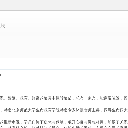
论坛
系、婚姻、教育、财富的迷雾中辗转迷茫，总有一束光，能穿透喧嚣，照
，特邀北京师范大学生命教育学院特邀专家沐晨老师主讲，探寻生命四大
的重新审视，学员们卸下疲惫与伪装，敞开心扉与灵魂相拥，解锁了关系