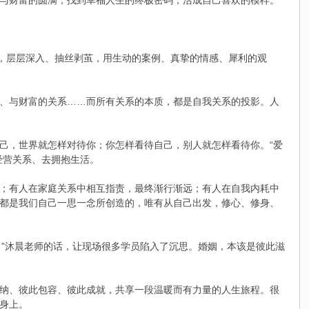
与财富的圆满，找到幸福人生的终极密码，活成自己喜欢的模样。
题，层层深入、抽丝剥茧，用生动的案例、真挚的情感、犀利的观
、与财富的关系……而所有关系的本质，都是自我关系的投影。人
己，世界就怎样对待你；你怎样看待自己，别人就怎样看待你。“爱
经营关系、去拥抱生活。
；有人在家庭关系中相互指责，最终渐行渐远；有人在自我内耗中
都是我们自己一思一念所创造的，唯有从自己出发，修心、修身、
。”沐晨老师的话，让现场很多学员陷入了沉思。婚姻，本该是彼此滋
纳、彼此包容、彼此成就，共享一段温暖而有力量的人生旅程。很
身上。