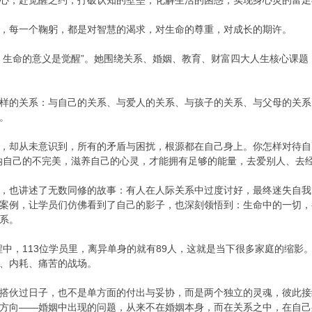
心，赴觉醒之约，打破认知的壁垒，化解生活的困惑，实现身心灵的富足
，每一个鞠躬，都是对智慧的渴求，对生命的尊重，对成长的期许。
，生命的意义是觉醒”。她围绕关系、婚姻、教育、财富四大人生核心课
样的关系：与自己的关系、与爱人的关系、与孩子的关系、与父母的关系
。
，却从未意识到，所有的矛盾与困扰，根源都在自己身上。你怎样对待自
纳自己的不完美，滋养自己的心灵，才能拥有足够的能量，去爱别人、去
，也讲述了无数同修的故事：有人在人际关系中过度讨好，最终迷失自我
案例，让学员们仿佛看到了自己的影子，也深刻领悟到：生命中的一切，
系。
程中，113位学员里，离异单身的就有89人，这就是当下很多家庭的缩影
、内耗、痛苦的战场。
搭伙过日子，也不是单方面的付出与妥协，而是两个独立的灵魂，彼此接
方向——婚姻中出现的问题，从来不在婚姻本身，而在关系之中，在自己