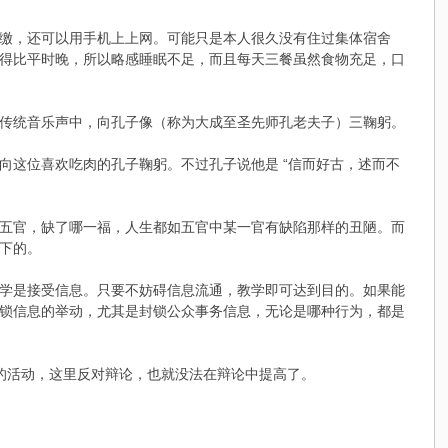
缴，还可以用手机上上网。可能只是本人很久没有住过集体宿舍
得比平时晚，所以略感睡眠不足，而且每天三餐虽然食物充足，口
传统音乐声中，向孔子像（称为大成至圣先师孔老夫子）三鞠躬。
向这位喜欢吃肉的孔子鞠躬。不过孔子说他是 “信而好古，述而不
五官，缺了哪一福，人生都如五官中某一官有缺陷那样的丑陋。而
下的。
学是接受信息。只要不妨碍信息流通，教学即可达到目的。如果能
锁信息的举动，尤其是封锁公众事务信息，无论是哪种行为，都是
的活动，这里反对辩论，也就没法在辩论中提高了。