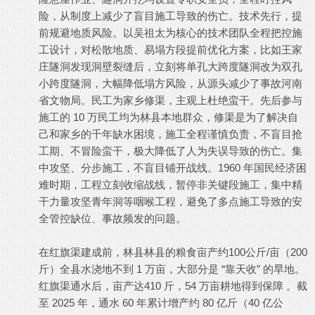
险，从制度上减少了盲目施工导致的伤亡。技术先行，提
前规避地质风险。以吴祖太为核心的技术团队全程把控施
工设计，对松散地质、易塌方段提前优化方案，比如王家
庄隧洞发现洞壁裂缝后，立刻将单孔大跨度隧洞改为双孔
小跨度隧洞，大幅降低塌方风险，从源头减少了事故河南
省文物局。民工为家乡修渠，主观上杜绝蛮干。先后参与
施工的 10 万民工均为林县本地群众，修渠是为了解决自
己和家乡的千年缺水困境，施工全程谨慎负责，不盲目抢
工期、不冒险蛮干，极大降低了人为失误导致的伤亡。集
中攻坚、分步施工，不盲目铺开战线。1960 年国民经济困
难时期，工程立刻收缩战线，暂停非关键段施工，集中精
干力量攻坚青年洞等咽喉工程，避免了多点施工导致的安
全管控缺位、事故频发的问题。
在红旗渠建成前，林县林县的粮食亩产约100公斤/亩（200
斤）全县水浇地不到 1 万亩，大部分是 “靠天收” 的旱地。
红旗渠通水后，亩产达410 斤，54 万亩耕地得到保障 。截
至 2025 年，通水 60 年累计增产约 80 亿斤（40 亿公