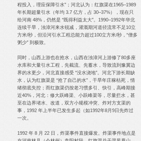
程投入，理应保障引水”；河北认为：红旗渠在1965–1989
年长期超量引水（年均 3.7 亿方，占 30–37%），现在只
给河南 48%，仍然是 “既得利益太大”。1990–1992年华北
连续干旱，浊漳河来水锐减，灌溉期河道径流常不足10立
方米/秒，但沿河引水工程总能力超过100立方米/秒，“僧多
粥少” 到极致。
同时，山西上游也在抢水，山西在浊漳河上游修了80多座
水库和大量引水工程，先截流、先蓄水，导致流到豫冀边
界的水更少，河北直接感受 “没水浇地”。河北下游长期缺
水，认为红旗渠是 “抢了自己的水”，干旱年庄稼枯死，情
绪彻底失控；而红旗渠仍按老习惯多引、快引，高峰期接
近40%，河北：修大跃峰渠、小跃峰渠等，尽量拦水，甚
至在边界堵水、改道，双方小规模冲突、炸对方支渠的
事，1992 年上半年已发生多起（如1992年8月9日先炸过
一次。
1992 年 8 月 22 日，炸渠事件直接爆发。炸渠事件地点是
在河南林县（今林州）盘阳村段，红旗渠总干渠凤凰山