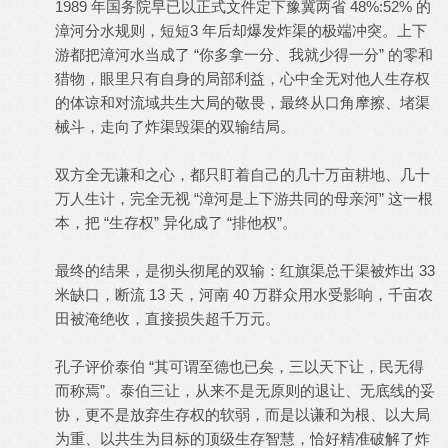
1989 年国务院早已以正式文件定下豫冀两省 48%:52% 的
漳河分水规则，短短3 年后却爆发炸渠的极端冲突。上下
游都把漳河水当成了 “你多拿一分、我就少得一分” 的零和
猎物，眼里只有自身的局部利益，心中全无对他人生存权
的体谅和对流域共生大局的敬畏，最终从口角摩擦、堵渠
械斗，走向了炸渠毁渠的双输结局。
双方全无谦和之心，都只盯着自己的几十万亩耕地、几十
万人生计，完全无视 “漳河是上下游共同的母亲河” 这一根
本，把 “生存权” 异化成了 “排他权”。
最终的结果，是彻头彻尾的双输：红旗渠总干渠被炸出 33
米缺口，断流 13 天，河南 40 万群众用水受影响，千亩农
田被淹绝收，直接损失超千万元。
孔子评价泰伯 “其可谓至德也已矣，三以天下让，民无得
而称焉”。泰伯三让，从来不是无原则的退让、无底线的妥
协，更不是放弃生存权的软弱，而是以谦和为根、以大局
为重、以共生为目标的顶级生存智慧，恰好精准破解了炸