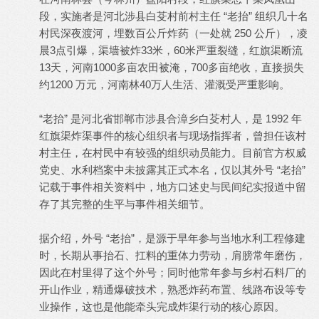
段，实施者是河北涉县白芟村前村主任 “老抬” 组织几十名
村民深夜渡河，埋数百公斤炸药（一处就 250 公斤），凌
晨3点引爆，渠墙被炸33米，60米严重裂缝，红旗渠断流
13天，河南1000多亩农田被淹，700多亩绝收，直接损失
约1200 万元，河南林40万人生活、灌溉受严重影响。
“老抬” 是河北省邯郸市涉县合漳乡白芟村人，是 1992 年
红旗渠炸渠事件的核心组织者与现场指挥者，曾担任该村
村主任，在村民中有较强的组织动员能力。目前官方权威
党史、水利档案中未披露其正式本名，仅以其外号 “老抬”
记载于事件相关资料中，地方口述史与民间纪实报道中留
存了其完整的生平与事件相关细节。
据介绍，外号 “老抬”，是源于早年参与当地水利工程修建
时，长期从事抬石、扛料的重体力劳动，肩膀常年磨伤，
因此在村里得了这个外号；同时他常年参与乡村石料厂的
开山作业，精通爆破技术，熟悉炸药布置、线路布设等专
业操作，这也是他能牵头完成炸渠行动的核心原因。