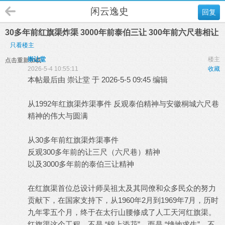
闲云逸史
回复
30多年前红旗渠炸渠 3000年前泰伯三让 300年前六尺巷相让
只看楼主
崇让堂
楼主
点击重新加载
2026-5-4 10:55:11
收藏
本帖最后由 崇让堂 于 2026-5-5 09:45 编辑
从1992年红旗渠炸渠事件 反观泰伯精神与安徽桐城六尺巷
精神的伟大与圆满
从30多年前红旗渠炸渠事件
反观300多年前的让三尺（六尺巷）精神
以及3000多年前的泰伯三让精神
在红旗渠首位总设计师吴祖太及其同僚和众多民众的努力
贡献下，在国家支持下，从1960年2月到1969年7月，历时
九年零五个月，终于在太行山腰修成了人工天河红旗渠。
红旗渠这个工程，不是 “锦上添花”，而是 “绝地求生”，不