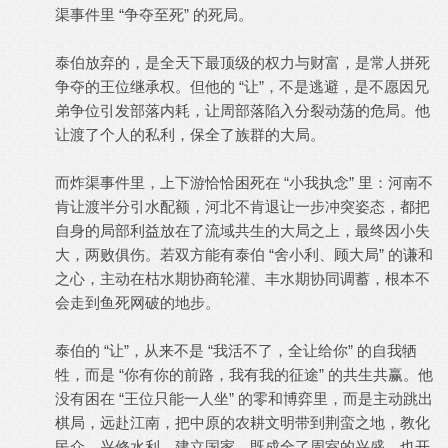
渠事件里 “争夺至死” 的死局。
泰伯放弃的，是全天下最顶级的权力与财富，是常人拼死
争夺的王位继承权。但他的 “让”，不是逃避，是不愿因兄
弟争位引发部落内耗，让周部落陷入分裂动荡的危局。他
让渡了个人的私利，保全了族群的大局。
而炸渠事件里，上下游恰恰困死在 “小我执念” 里：河南不
肯让渡半分引水配额，河北不肯退让一步冲突姿态，都把
自身的局部利益放在了流域共生的大局之上，最终因小失
大，两败俱伤。若双方能有泰伯 “舍小利、顾大局” 的谦和
之心，主动在枯水期协商轮灌、丰水期协同调蓄，根本不
会走到鱼死网破的地步。
泰伯的 “让”，从来不是 “我活不了，全让给你” 的自我牺
牲，而是 “你有你的前路，我有我的征途” 的共生共赢。他
没有困在 “王位只能一人坐” 的零和博弈里，而是主动跳出
棋局，远赴江南，把中原的农耕文明带到荆蛮之地，教化
民众、兴修水利、建立国家，既成全了周室的兴盛，也开