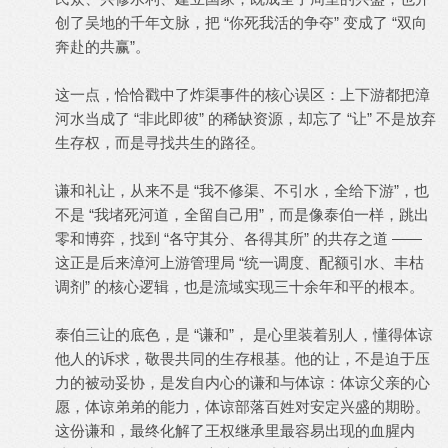
创了吴地的千年文脉，把 “你死我活的争夺” 变成了 “双向
奔赴的共赢”。
这一点，恰恰戳中了炸渠事件的核心误区：上下游都把漳
河水当成了 “非此即彼” 的稀缺资源，却忘了 “让” 不是放弃
生存权，而是寻找共生的路径。
谦和礼让，从来不是 “我不修渠、不引水，全给下游”，也
不是 “我堵死河道，全留自己用”，而是像泰伯一样，跳出
零和博弈，找到 “各守其分、各得其所” 的共存之道 ——
这正是后来漳河上游管理局 “统一调度、配额引水、丰枯
调剂” 的核心逻辑，也是流域实现三十余年和平的根本。
泰伯三让的底色，是 “谦和”， 是心里装着别人，懂得体谅
他人的诉求，敬畏共同的生存根基。他的让，不是迫于压
力的被动妥协，是发自内心的谦和与体谅：体谅父亲的心
愿，体谅弟弟的能力，体谅部落百姓对安定兴盛的期盼。
这份谦和，最终化解了王权继承里最容易出现的血腥内