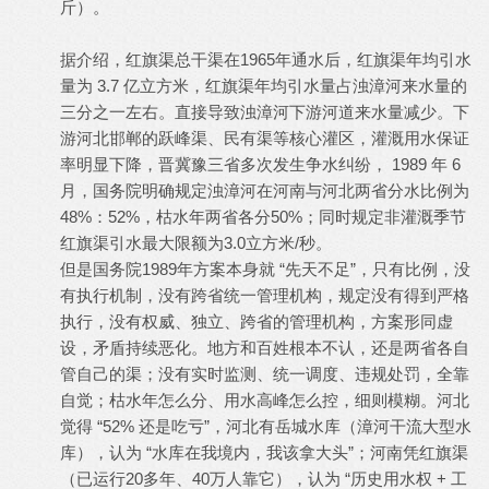
斤）。
据介绍，红旗渠总干渠在1965年通水后，红旗渠年均引水
量为 3.7 亿立方米，红旗渠年均引水量占浊漳河来水量的
三分之一左右。直接导致浊漳河下游河道来水量减少。下
游河北邯郸的跃峰渠、民有渠等核心灌区，灌溉用水保证
率明显下降，晋冀豫三省多次发生争水纠纷， 1989 年 6
月，国务院明确规定浊漳河在河南与河北两省分水比例为
48%：52%，枯水年两省各分50%；同时规定非灌溉季节
红旗渠引水最大限额为3.0立方米/秒。
但是国务院1989年方案本身就 “先天不足”，只有比例，没
有执行机制，没有跨省统一管理机构，规定没有得到严格
执行，没有权威、独立、跨省的管理机构，方案形同虚
设，矛盾持续恶化。地方和百姓根本不认，还是两省各自
管自己的渠；没有实时监测、统一调度、违规处罚，全靠
自觉；枯水年怎么分、用水高峰怎么控，细则模糊。河北
觉得 “52% 还是吃亏”，河北有岳城水库（漳河干流大型水
库），认为 “水库在我境内，我该拿大头”；河南凭红旗渠
（已运行20多年、40万人靠它），认为 “历史用水权 + 工