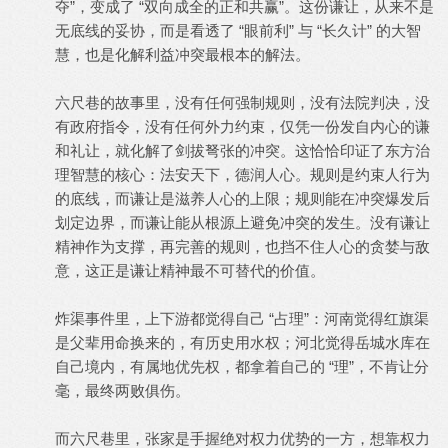
夺”，变成了 “双向成全的正和共赢”。这份谦让，从来不是
无底线的妥协，而是看透了 “眼前利” 与 “长久计” 的大智
慧，也是化解利益冲突最根本的解法。
六尺巷的故事里，没有任何强制规则，没有法院判决，没
有政府指令，没有任何外力约束，仅凭一份发自内心的谦
和礼让，就化解了剑拔弩张的冲突。这恰恰印证了东方治
理智慧的核心：法安天下，德润人心。规则是约束人行为
的底线，而谦让是滋养人心的上限；规则能在冲突爆发后
划定边界，而谦让能从根源上避免冲突的发生。没有谦让
精神作为支撑，再完善的规则，也挡不住人心的贪婪与敌
意，这正是谦让精神最不可替代的价值。
炸渠事件里，上下游都觉得自己 “占理”：河南觉得红旗渠
是父辈用命换来的，有历史用水权；河北觉得岳城水库在
自己境内，有属地优先权，都拿着自己的 “理”，不肯让分
毫，最终两败俱伤。
而六尺巷里，张家是手握绝对权力优势的一方，想靠权力