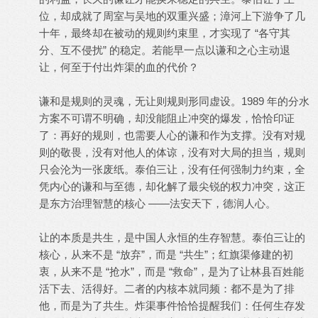
位，却成就了周室与吴地的双重兴盛；漳河上下游争了几
十年，最终却在被动的规则约束里，才实现了 “各守其
分、互不侵扰” 的稳定。若能早一点以谦和之心主动退
让，何至于付出炸渠的血的代价？
谦和是规则的灵魂，无让则规则形同虚设。1989 年的分水
方案不可谓不明确，却没能阻止冲突的爆发，恰恰印证
了：再好的规则，也需要人心的谦和作为支撑。没有对规
则的敬畏，没有对他人的体谅，没有对大局的担当，规则
只会沦为一张废纸。泰伯三让，没有任何强制力约束，全
凭内心的谦和与至德，却化解了最尖锐的权力冲突，这正
是东方治理智慧的核心 ——法安天下，德润人心。
让的本质是共生，是中国人永恒的生存智慧。泰伯三让的
核心，从来不是 “放弃”，而是 “共生”；红旗渠修建的初
衷，从来不是 “抢水”，而是 “救命”，是为了让林县百姓能
活下去、活得好。二者的内核本就同频：都不是为了排
他，而是为了共生。炸渠事件恰恰提醒我们：任何生存发