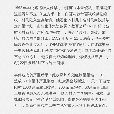
1992 年华北遭遇特大伏旱，浊漳河来水量锐减，灌溉期河
道径流常不足 10 立方米 / 秒，白芟村数千亩秋粮濒临绝
收，村民陷入生存绝境。他召集本村几十名村民商议并敲
定炸渠计划，由村集体集资购买了数百公斤TNT炸药（当
时乡村石料厂炸药管理松散），明确了渡河、爆破、放
哨、撤离的全部分工。1992 年 8 月 21 日深夜，他带领村
民趁夜色渡过漳河，避开红旗渠的值守民兵，在红旗渠总
干渠盘阳段凤凰山段选定3个核心爆破点，其中单处炸药包
重达 500 余斤。他亲自完成炸药埋设、爆破线路布设，于
8月22日凌晨3时下令统一引爆。
事件造成的严重后果：此次爆炸炸毁红旗渠渠墙 33 米，
造成 60 米渠体严重裂缝，红旗渠全线断流 13 天；下游盘
阳村 1000 余亩农田被淹、700 余亩绝收，60余亩良田因
土壤被冲毁永久无法耕种，40 万林县群众的生活用水、沿
线80余家企业生产受严重影响，直接经济损失高达 1200
万元，是新中国成立以来罕见的重大水利工程破坏案件。