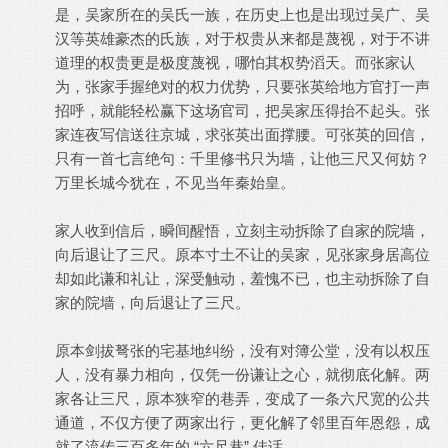
是，吴家所在的吴氏一族，在历史上也是出现过吴广、吴
汉等英雄豪杰的氏族，对于权贵从来都是蔑视，对于不讲
道理的权贵更是极度蔑视，哪怕其权势滔天。而张家认
为，张家手握绝对的权力优势，只要张英给地方官打一声
招呼，就能轻松赢下这场官司，把吴家压得抬不起头。张
家连夜写信送往京城，求张英出面撑腰。可张英的回信，
只有一首七言绝句：千里修书只为墙，让他三尺又何妨？
万里长城今犹在，不见当年秦始皇。
家人收到信后，瞬间醒悟，立刻主动拆除了自家的院墙，
向后退让了三尺。原本寸土不让的吴家，见张家身居高位
却如此谦和礼让，深受触动，羞愧不已，也主动拆除了自
家的院墙，向后退让了三尺。
原本剑拔弩张的宅基地纠纷，没有对簿公堂，没有以权压
人，没有暴力相向，仅凭一份谦让之心，就彻底化解。两
家各让三尺，原本狭窄的巷弄，变成了一条六尺宽的公共
通道，不仅方便了两家出行，更化解了邻里百年恩怨，成
就了流传三百多年的 “六尺巷” 佳话。