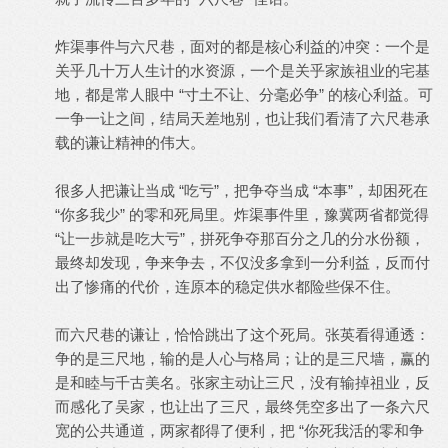
炸渠事件与六尺巷，面对的都是核心利益的冲突：一个是
关乎几十万人生计的水资源，一个是关乎家族祖业的宅基
地，都是常人眼中 “寸土不让、分毫必争” 的核心利益。可
一争一让之间，结局天差地别，也让我们看清了六尺巷承
载的谦让精神的伟大。
很多人把谦让当成 “吃亏”，把争夺当成 “本事”，却困死在
“你多我少” 的零和死局里。炸渠事件里，豫冀两省都觉得
“让一步就是吃大亏”，拼死争夺那百分之几的分水份额，
最终却发现，争来争去，不仅没多拿到一分利益，反而付
出了惨痛的代价，连原本的稳定供水都险些保不住。
而六尺巷的谦让，恰恰跳出了这个死局。张英看得通透：
争的是三尺地，输的是人心与格局；让的是三尺墙，赢的
是和睦与千古美名。张家主动让三尺，没有输掉祖业，反
而感化了吴家，也让出了三尺，最终凭空多出了一条六尺
宽的公共通道，两家都得了便利，把 “你死我活的零和争