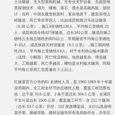
土法爆破，无大型盾构机械、无专业支护设备、无超前地
质探测技术，塌方、哑炮、落石、透水是高频风险。据统
计，当时，中国在建造铁路时，复杂地质下，建造深埋山
岭隧道，死亡率非常惊人，比如成昆铁路沙马拉达隧道
（6.38 公里），施工6年牺牲136人，平均每公里牺牲 21
人；成昆铁路全线427座隧道、总长341公里，隧道段施工
牺牲占全线总牺牲的80%以上，常规隧道平均每公里牺牲
4~10人，成昆铁路关村坝隧道（6.1 公里），施工期间牺
牲28人，平均每公里牺牲4.6人。对于水利傍山输水隧洞
（浅埋、小断面）死亡情况稍轻。地质越复杂、埋深越
大、工期越紧，死亡率越高；哪怕是水利输水隧洞，同期
平均每公里死亡也普遍在 2 人以上。
红旗渠官方公布的81 名牺牲人员，是 1960-1969 年十年建
设周期内，全工程全环节的总牺牲人数，覆盖工程范围包
括：总干渠 70.6 公里、3 条干渠总长 304.1 公里，全灌区
干支斗渠总长 1500 公里；覆盖施工环节：含 211 个隧洞
（总长 53.7 公里）开挖、152 座渡槽架设、太行山悬崖明
渠开凿、爆破排险、建材运输等所有高风险作业，并非仅