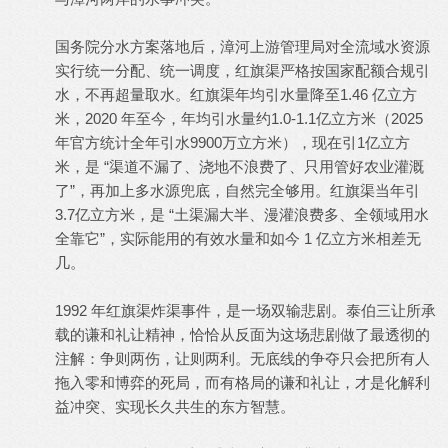
国务院分水方案落地后，漳河上游管理局对全流域水资源
实行统一分配、统一调度，红旗渠严格按国家配额合规引
水，不再超量取水。红旗渠年均引水量降至1.46 亿立方
米，2020 年至今，年均引水量约1.0-1.1亿立方米（2025
年官方统计全年引水9900万立方米），现在引1亿立方
米，是 “渠道不漏了、浇地不浪费了、只用管好农业灌溉
了”，再加上多水源兜底，自然完全够用。红旗渠当年引
3.7亿立方米，是 “土渠漏大半、漫灌浪费多、全领域用水
全靠它”，实际能用的有效水量和如今 1 亿立方米相差无
几。
1992 年红旗渠炸渠事件，是一场双输悲剧。泰伯三让所承
载的谦和礼让精神，恰恰从反面为这场悲剧做了最透彻的
注解：争则两伤，让则两利。无底线的争夺只会把所有人
拖入零和博弈的死局，而有格局的谦和礼让，才是化解利
益冲突、实现长久共生的东方智慧。