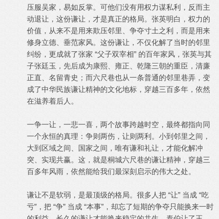
压服吴家，易如反掌。可他们没有用权力谋私利，反而主
动退让，这份谦让，才是真正的格局。张英明白，权力的
价值，从来不是用来欺压邻里、争夺寸土之利，而是用来
修身立德、垂范家风。这份谦让，不仅化解了当时的邻里
纠纷，更成就了张家 “父子双宰相” 的百年家风，张英与其
子张廷玉，先后成为康熙、雍正、乾隆三朝的重臣，清廉
正直、名留青史；而六尺巷也从一条普通的邻里巷弄，变
成了中华民族谦让精神的文化地标，穿越三百多年，依然
在滋养着后人。
一争一让，一悲一喜，两个故事跨越时空，最终都指向同
一个永恒的真理：争则两伤，让则两利。小到邻里之间，
大到区域之间、国家之间，唯有谦和礼让，才能化解冲
突、实现共赢。这，就是桐城六尺巷的谦让精神，穿越三
百多年风雨，依然能给我们最深刻启示的伟大之处。
谦让不是软弱，是最顶级的格局。很多人把 “让” 当成 “吃
亏”，把 “争” 当成 “本事”，却忘了短期的争夺只能换来一时
的利益，长久的谦让才能换来稳定的共生。泰伯让了王