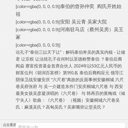
泰伯的曾孙仲奕 阎氏开姓始
[color=rgba(0, 0, 0, 0.9)]
祖
安阳 吴云青 吴家大院
[color=rgba(0, 0, 0, 0.9)]
河南驻马店（蔡州吴房）吴王
[color=rgba(0, 0, 0, 0.9)]
冢
[color=rgba(0, 0, 0, 0.9)]
论孔子“泰伯三以天下让”：解码泰伯奔吴的真实内核 - 让储
君 让宗权 让法统
孔子在何时以至德称赞泰伯 ？
泰伯后裔
阎焱 赛富投资基金首席合伙人 ‌2024年‌以‌53亿元人民币‌的
财富位列《胡润百富榜》第991名 ‌
泰伯后裔阎应元 领导江
阴保卫战
安徽安庆 “六尺巷”典故的反面事例
安徽桐城 六尺
巷吴府张府 与 吴一介建造东作门
安庆桐城六尺巷 与 西安
最美女孩
吴彦凝演唱的《六尺巷》 与 韩再芬的黄梅戏《倾
宁夫人》
歌曲：《六尺巷》 （视频）
安徽桐城六尺巷吴
氏：麻溪吴氏？高甸吴氏？吴家嘴崇让堂吴氏？
点击重新加载