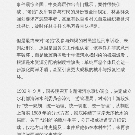
事件震惊全国，中央高层作出专门批示，案件很快侦
破，“老抬” 及所有参与村民的身份被全部锁定。林县群众
强烈要求严惩肇事者，甚至有数百名村民自发组织要赴河
北寻仇，被时任林县县长毛万春带队拦阻。
但是最终未对“老抬”及参与炸渠的村民提起刑事诉讼、未
判处刑罚。原因是国务院工作组认定，该事件并非恶意刑
事破坏，而是豫冀两省数十年漳河水权纠纷的极端爆发，
根源是水资源分配的制度性缺失；单纯严惩个体只会进一
步激化两岸矛盾，甚至引发更大规模的械斗与报复性破
坏。
1992 年 9 月，国务院召开专题漳河水事协调会，决定成立
水利部海河水利委员会漳河上游管理局，对漳河上游段实
行 “统一规划、统一治理、统一调度、统一管理”，从制度
上落实 1989 年的分水方案，彻底终结了两岸无序抢水的
局面。关于 “老抬” 的晚年生平，公开权威渠道无详细记
载，仅地方口述史提及，事件后他仍在本村生活，未再参
与漳河两岸的水事冲突。