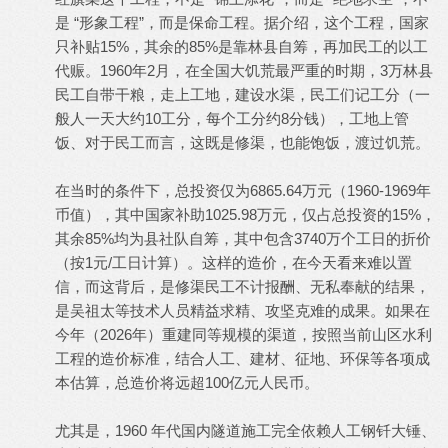
是 “形象工程”，而是保命工程。据介绍，这个工程，国家
只补贴15%，其余的85%是靠林县自筹，再加民工的以工
代赈。1960年2月，在全国大饥荒最严重的时期，3万林县
民工自带干粮，走上工地，建设水渠，民工们记工分（一
般人一天大约10工分，每个工分约8分钱），工地上管
饭、对于民工而言，这既是修渠，也能饱饭，渡过饥荒。
在当时的条件下，总投资仅为6865.64万元（1960-1969年
币值），其中国家补助1025.98万元，仅占总投资的15%，
其余85%均为县社队自筹，其中包含3740万个工日的折价
（按1元/工日计算）。这样的造价，在今天看来难以置
信，而这背后，是修渠民工不计报酬、无私奉献的结果，
是吴祖太等技术人员精益求精、攻坚克难的成果。如果在
今年（2026年）重建同等规模的渠道，按照当前山区水利
工程的造价标准，结合人工、建材、征地、环保等各项成
本估算，总造价将远超100亿元人民币。
尤其是，1960 年代国内隧道施工完全依赖人工钢钎大锤、