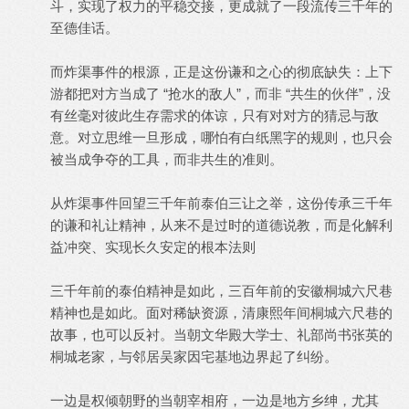
斗，实现了权力的平稳交接，更成就了一段流传三千年的
至德佳话。
而炸渠事件的根源，正是这份谦和之心的彻底缺失：上下
游都把对方当成了 “抢水的敌人”，而非 “共生的伙伴”，没
有丝毫对彼此生存需求的体谅，只有对对方的猜忌与敌
意。对立思维一旦形成，哪怕有白纸黑字的规则，也只会
被当成争夺的工具，而非共生的准则。
从炸渠事件回望三千年前泰伯三让之举，这份传承三千年
的谦和礼让精神，从来不是过时的道德说教，而是化解利
益冲突、实现长久安定的根本法则
三千年前的泰伯精神是如此，三百年前的安徽桐城六尺巷
精神也是如此。面对稀缺资源，清康熙年间桐城六尺巷的
故事，也可以反衬。当朝文华殿大学士、礼部尚书张英的
桐城老家，与邻居吴家因宅基地边界起了纠纷。
一边是权倾朝野的当朝宰相府，一边是地方乡绅，尤其