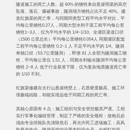
隧道施工的死亡人数。超 60% 的牺牲来自悬崖明渠的高空
坠落、落石、爆破事故，隧洞塌方牺牲占比不足 40%。建
造红旗渠的死亡率，与同期同类型工程平均水平对比，平
均每公里牺牲0.27人，同期大型水利干渠工程平均每公里
牺牲1~3人，仅为平均水平的 1/4~1/10。全灌区渠道口径
（1500 公里总长）平均每公里牺牲0.054人 同期灌区配套
工程平均每公里牺牲 0.2~1 人 不足平均水平的 1/4。隧洞
单独口径（53.7公里隧洞），即便 81 人全部为隧洞施工牺
牲，平均每公里仅 1.51 人，同期水利输水隧洞平均每公里
牺牲 2~8 人 低于行业基准下限，仅为复杂地质隧道死亡率
的 1/10 不到。
红旗渠修建在太行山悬崖绝壁上，石质硬度极高、施工环
境极端凶险，却能实现远低于同期工程的死亡率。
其核心原因有 4 点：施工组织与安全管控极其严谨。工程
实行军事化编组管理，制定了严格的安全规程：放炮后必
须由专业排险队先清除危石，再允许民工进场施工；高风
险悬崖作业、隧洞开挖均设置专职安全员，全程盯控风