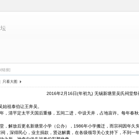
论坛
制链接]
|
只看大图
2016年2月16日(年初九) 无锡新塘里吴氏祠堂祭
出吴始祖泰伯让王奔吴。
年，清平定太平天国后重修，五间二进，中设天井，占地亩许。每年春秋
堂，解放后更名新塘里小学（公办），1986年小学搬迁，而宗祠因年久
修宗祠，深得民心，业主捐款，贤达解囊，在各级领导关心支持下，不到一