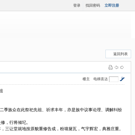
登录
找回密码
立即注册
返回列表
楼主
电梯直达
祖
二季族众在此祭祀先祖、祈求丰年，亦是族中议事论理、调解纠纷
失修，行将倾圮。
年，三让堂就地按原貌重修告成，粉墙黛瓦，气宇辉宏，典雅庄重。