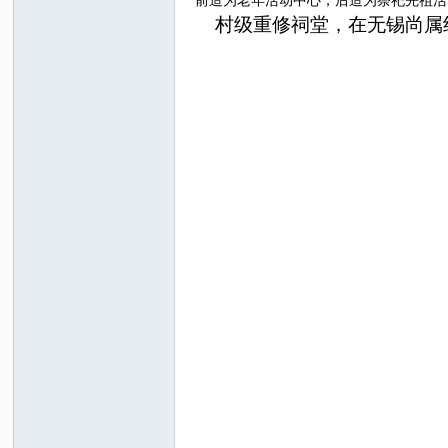
前造为老年活动中心，后造为祭祀先祖活
村级重修祠堂，在无锡尚属
吴
氏