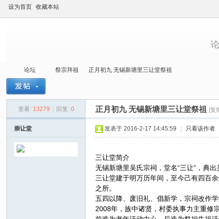
设为首页
收藏本站
论坛
祭宗拜祖
正月初九 无锡新塘里三让堂祭祖
正月初九 无锡新塘里三让堂祭祖
查看:
13279
|
回复:
0
[复
当
»
›
›
›
崇让堂
发表于 2016-2-17 14:45:59
|
只看该作者
三让堂简介
无锡新塘里吴氏宗祠，堂名“三让”，典
三让堂建于明万历年间，至今己有四百余
之所。
五四以降、废旧礼、倡新学，宗祠改作学
2008年，族中诸贤，村委执事力主重
代