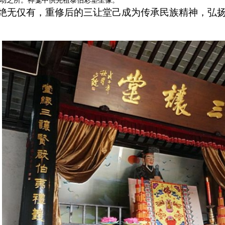
动之所。神龛中供先祖泰伯彩塑坐像。
绝无仅有，重修后的三让堂己成为传承民族精神，弘