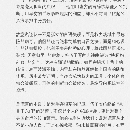
都是毫无担当的流氓 —— 他们用虚妄的言辞绑架他人的判
断，用卑劣的手段窃取现实的利益，却从不对自己掀起的
风浪承担半分责任。
故意说谎从来不是孤立的言语失误，而是权力场域中最危
险的病毒。伯噽的谎言绝非简单的口舌之快，而是精心设
计的认知操控：他利用夫差的骄傲心理，将越国的臣服包
装成 “天意归吴” 的假象，将伍子胥的忠谏曲解为 “挟私怨
乱政” 的妄言。这种有预谋的欺骗，如同在堤坝上凿出的
暗洞，表面波澜不惊，内里却在悄然瓦解整个国家的防御
体系。历史反复证明，当谎言成为权力的工具，个体的良
知会被碾压，群体的判断力会被侵蚀，最终导向系统性的
崩塌。
反谎言的本质，是对生存根基的捍卫。伍子胥临终前 “悬
目于东门” 的悲愤，不仅是个人的冤屈控诉，更是对整个
吴国命运的泣血警示。他的抗争告诉我们：反对谎言从来
不是小题大做，而是在挽救那些尚未被蒙蔽的心灵，在守