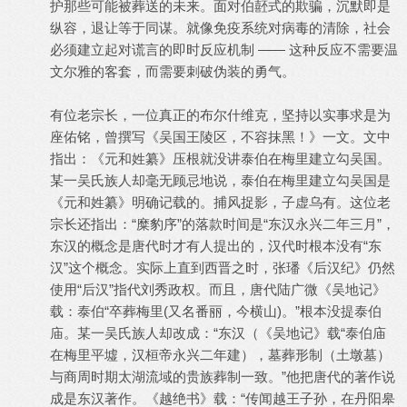
护那些可能被葬送的未来。面对伯噽式的欺骗，沉默即是
纵容，退让等于同谋。就像免疫系统对病毒的清除，社会
必须建立起对谎言的即时反应机制 —— 这种反应不需要温
文尔雅的客套，而需要刺破伪装的勇气。
有位老宗长，一位真正的布尔什维克，坚持以实事求是为
座佑铭，曾撰写《吴国王陵区，不容抹黑！》一文。文中
指出：《元和姓纂》压根就没讲泰伯在梅里建立勾吴国。
某一吴氏族人却毫无顾忌地说，泰伯在梅里建立勾吴国是
《元和姓纂》明确记载的。捕风捉影，子虚乌有。这位老
宗长还指出：“糜豹序”的落款时间是“东汉永兴二年三月”，
东汉的概念是唐代时才有人提出的，汉代时根本没有“东
汉”这个概念。实际上直到西晋之时，张璠《后汉纪》仍然
使用“后汉”指代刘秀政权。而且，唐代陆广微《吴地记》
载：泰伯“卒葬梅里(又名番丽，今横山)。”根本没提泰伯
庙。某一吴氏族人却改成：“东汉（《吴地记》载“泰伯庙
在梅里平墟，汉桓帝永兴二年建），墓葬形制（土墩墓）
与商周时期太湖流域的贵族葬制一致。”他把唐代的著作说
成是东汉著作。《越绝书》载：“传闻越王子孙，在丹阳皋