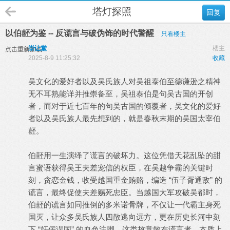
塔灯探照
回复
以伯噽为鉴 -- 反谎言与破伪饰的时代警醒
只看楼主
崇让堂
楼主
点击重新加载
2025-8-9 11:25:32
收藏
吴文化的爱好者以及吴氏族人对吴祖泰伯至德谦逊之精神
无不耳熟能详并推崇备至，吴祖泰伯是句吴古国的开创
者，而对于近七百年的句吴古国的倾覆者，吴文化的爱好
者以及吴氏族人最先想到的，就是春秋末期的吴国太宰伯
噽。
伯噽用一生演绎了谎言的破坏力。这位凭借天花乱坠的甜
言蜜语获得吴王夫差宠信的权臣，在吴越争霸的关键时
刻，贪恋金钱，收受越国重金贿赂，编造 “伍子胥通敌” 的
谎言，最终促使夫差赐死忠臣。当越国大军攻破吴都时，
伯噽的谎言如同推倒的多米诺骨牌，不仅让一代霸主身死
国灭，让众多吴氏族人四散逃向远方，更在历史长河中刻
下 “奸佞误国” 的血色注脚。这类故意散布谎言者，本质上