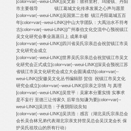
[color=var(--weui-LINK)]
吴文新：致祥里村、珥陵镇、丹阳
市主要领导 镇江葛城文化传承发展之心声与愿景
[color=var(--weui-LINK)]
吴国第二古都 镇江丹阳葛城五百
年
[color=var(--weui-LINK)]
中山大学团队：大禹治水不符考
古
[color=var(--weui-LINK)]
广州泰伯文化交流中心预祝镇江
吴文化研究会事业蒸蒸日上 成果丰硕
[color=var(--weui-LINK)]
四川省吴氏宗亲总会祝贺镇江市吴
文化研究会成立
[color=var(--weui-LINK)]
世界吴氏宗亲总会祝贺镇江市吴文
化研究会正式成立
[color=var(--weui-LINK)]
深吴会预祝江苏
省镇江市吴文化研究会成立大会圆满成功
[color=var(--
weui-LINK)]
安徽吴文化丛书编辑部 贺信 祝镇江市吴文化
研究会成立
[color=var(--weui-LINK)]
宗亲之宗情 与 真理
[color=var(--weui-LINK)]
吴世平：吴家本分重实情 实事求
是不妄行 至德三让传家久 后辈当知谦为要
[color=var(--
weui-LINK)]
吴洪浩：子夜阴阳说良知
[color=var(--weui-LINK)]
吴洪浩：感言（湖北吴氏宗亲总会
会长吴合林兄弟代表湖北宗亲支持世吴总会吴汉龙会长 保
护吴氏祖坟山的所有行动）