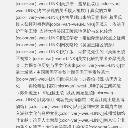
[color=var(--weui-LINK)]
吴洪浩：遥祭祖坟山
[color=var(--
weui-LINK)]
考古发现的吴氏族人祖坟山 真实的力量
[color=var(--weui-LINK)]
考古呈现出来的天意 指引着吴氏
族人祭拜列祖列宗
[color=var(--weui-LINK)]
吴茂云：依法守
护千年王陵 支持大港吴国王陵原地保护与文化传承
[color=var(--weui-LINK)]
镇江学者：泰伯奔无锡论点之疑问
[color=var(--weui-LINK)]
网友略论《吴国王陵区初探》
[color=var(--weui-LINK)]
文字版：肖梦龙先生的《吴国王陵
区初探》
[color=var(--weui-LINK)]
吴文化研究学者齐聚莞吴
会，共探泰伯历史与吴文化未来
[color=var(--weui-LINK)]
大
港土墩墓 - 中国西周至春秋时期吴国王室贵族墓地
[color=var(--weui-LINK)]
世吴总会：办泰伯书院 扬优秀文
化——再论泰伯书院
[color=var(--weui-LINK)]
吴王阖闾陵
（苏州虎丘） 印山越王陵 以及 秦始皇陵
[color=var(--
weui-LINK)]
江苏镇江 句容先吴博物馆（句容江南土墩墓博
物馆）
[color=var(--weui-LINK)]
从荆蛮到朱方 姬周势力锲
入湖熟文化与马桥文化
[color=var(--weui-LINK)]
苏州博物馆
叶文献：论吴人土墩墓
[color=var(--weui-LINK)]
南京江宁非
物质文化遗产：太伯奔吴至横山的传说
[color=var(--weui-