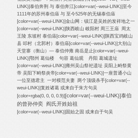
LINK)]
泰伯奔荆 与 泰伯奔江
[color=var(--weui-LINK)]
至今
1111年的苏州泰伯庙 与 至今525年的无锡泰伯庙
[color=var(--weui-LINK)]
金山网：镇江是吴姓的发祥地之一
[color=var(--weui-LINK)]
陕西岐山 岐阳村 周三王庙 周太
王陵 东坡村 泰伯庙
[color=var(--weui-LINK)]
陕西宝鸡岐山
县 叩村（北郭村）泰伯庙
[color=var(--weui-LINK)]
大别山
天堂寨（衡山）— 泰伯仲雍 南岳是止
[color=var(--weui-
LINK)]
鄂州 葛仙楼 句容 葛仙观 丹阳 葛城遗址
[color=var(--weui-LINK)]
雍州吴山祭祀遗址 吴阳上畤祭黄
帝 吴阳下畤祭炎帝
[color=var(--weui-LINK)]
一座普通小山
一位至德君主 一对模范夫妻 两个顶级杀手
[color=var(--
weui-LINK)]
复姓诸葛 或来自于朱方句吴
[color=var(--weui-LINK)]
泰伯
[color=rgba(0, 0, 0, 0.9)]
的曾孙仲奕 阎氏开姓始祖
[color=var(--weui-LINK)]
固始之固 或来自于句吴