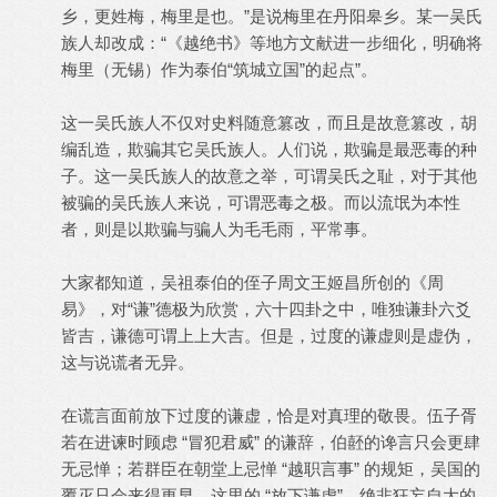
乡，更姓梅，梅里是也。”是说梅里在丹阳皋乡。某一吴氏
族人却改成：“《越绝书》等地方文献进一步细化，明确将
梅里（无锡）作为泰伯“筑城立国”的起点”。
这一吴氏族人不仅对史料随意篡改，而且是故意篡改，胡
编乱造，欺骗其它吴氏族人。人们说，欺骗是最恶毒的种
子。这一吴氏族人的故意之举，可谓吴氏之耻，对于其他
被骗的吴氏族人来说，可谓恶毒之极。而以流氓为本性
者，则是以欺骗与骗人为毛毛雨，平常事。
大家都知道，吴祖泰伯的侄子周文王姬昌所创的《周
易》，对“谦”德极为欣赏，六十四卦之中，唯独谦卦六爻
皆吉，谦德可谓上上大吉。但是，过度的谦虚则是虚伪，
这与说谎者无异。
在谎言面前放下过度的谦虚，恰是对真理的敬畏。伍子胥
若在进谏时顾虑 “冒犯君威” 的谦辞，伯噽的谗言只会更肆
无忌惮；若群臣在朝堂上忌惮 “越职言事” 的规矩，吴国的
覆灭只会来得更早。这里的 “放下谦虚”，绝非狂妄自大的