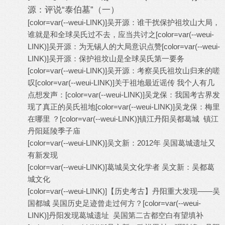
源：评说“泰伯墓”（一）
[color=var(--weui-LINK)]
吴开源：谁干扰保护祖坟山大局，
谁就是和全球吴氏过不去，应当共讨之
[color=var(--weui-
LINK)]
吴开源：为无锡人的大局意识点赞
[color=var(--weui-
LINK)]
吴开源：保护祖坟山是全球吴氏第一要务
[color=var(--weui-LINK)]
吴开源：考察吴氏祖坟山归来的嗟
叹
[color=var(--weui-LINK)]
关于祖地最近谣传 我个人有几
点想发声：
[color=var(--weui-LINK)]
吴龙保：我国考古界发
现了真正的吴氏祖地
[color=var(--weui-LINK)]
吴龙保：梅里
在哪里 ？
[color=var(--weui-LINK)]
镇江丹阳吴都葛城 镇江
丹阳延陵季子庙
[color=var(--weui-LINK)]
吴文新：2012年 吴国葛城遗址又
有新发现
[color=var(--weui-LINK)]
葛城吴文化学者 吴文新：吴都葛
城文化
[color=var(--weui-LINK)]
【历史考古】丹阳重大发现——吴
国都城 吴国历史足迹曾走过何方？
[color=var(--weui-
LINK)]
丹阳发现葛城遗址 吴国第二古都空白有望填补