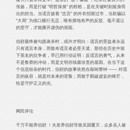
张扬，而是打破 “明哲保身” 的桎梏，是在关键时刻挺身而
出的担当。当谎言披着 “忠言” 的外衣招摇过市，当欺骗以
“大局” 为借口横行无忌，唯有掷地有声的反驳、毫不退让
的坚守，才能撕开虚伪的假面。
伯噽最终被勾践诛杀时，或许才明白：谎言的受益者永远
只有谎言本身，而散布谎言者必受天遣。那些在历史中留
下英名的抗争者，早已用行动证明：反谎言的勇气，从来
不是鲁莽的冲动，而是文明存续最珍贵的基因。在当下这
个信息纷杂的时代，伯噽的故事依然在敲响警钟 —— 对谎
言的纵容，就是对未来的背叛；而敢于戳破虚妄的锋芒，
恰是守护正义的光。
网民评论
千万不能养伯噽 ！夫差养伯噽导致吴国覆灭，众多吴人被