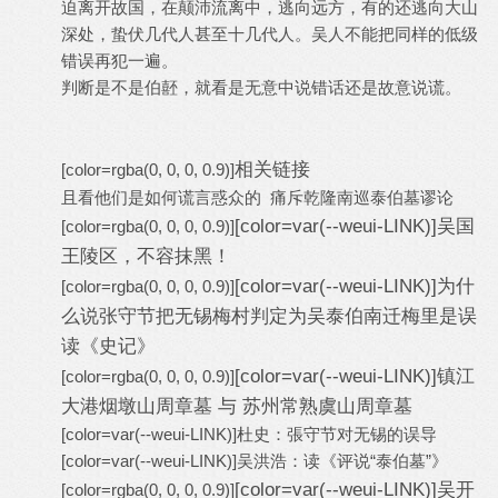
迫离开故国，在颠沛流离中，逃向远方，有的还逃向大山
深处，蛰伏几代人甚至十几代人。吴人不能把同样的低级
错误再犯一遍。
判断是不是伯噽，就看是无意中说错话还是故意说谎。
相关链接
[color=rgba(0, 0, 0, 0.9)]
且看他们是如何谎言惑众的 痛斥乾隆南巡泰伯墓谬论
[color=var(--weui-LINK)]
吴国
[color=rgba(0, 0, 0, 0.9)]
王陵区，不容抹黑！
[color=var(--weui-LINK)]
为什
[color=rgba(0, 0, 0, 0.9)]
么说张守节把无锡梅村判定为吴泰伯南迁梅里是误
读《史记》
[color=var(--weui-LINK)]
镇江
[color=rgba(0, 0, 0, 0.9)]
大港烟墩山周章墓 与 苏州常熟虞山周章墓
[color=var(--weui-LINK)]
杜史：張守节对无锡的误导
[color=var(--weui-LINK)]
吴洪浩：读《评说“泰伯墓”》
[color=var(--weui-LINK)]
吴开
[color=rgba(0, 0, 0, 0.9)]