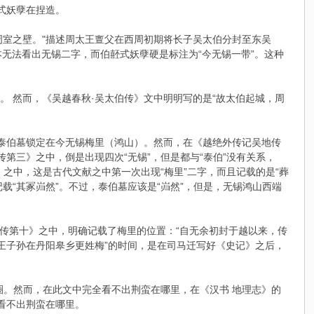
噽式妖孽在捏造。
周室之壁。"描述周太王亶父在西周初期将长子吴太伯分封至东吴
无法看出无锡二字，而伯噽式妖孽硬是标注为“今无锡一带”。这种
。 然而，《吴越春秋·吴太伯传》文中明明写的是“故太伯起城，周
把泰伯墓锁定在今无锡梅里（鸿山）。然而，在《越绝外传记吴地传
传第三》之中，倒是出现四次“无锡”，但是都与“泰伯”没有关系，
》之中，这是古代文献之中第一次出现“梅里”二字，而且记载的是“葬
“其冢岿然”。不过，泰伯墓应该是“岿然”，但是，无锡鸿山西端
传第十》之中，明确记载了梅里的位置：“自无余初封于越以来，传
王子孙在丹阳皋乡更姓梅”的时间，是在司马迁写好《史记》之后，
圈。然而，在此文中完全看不出荆蛮在哪里，在《汉书 地理志》的
看不出荆蛮在哪里。