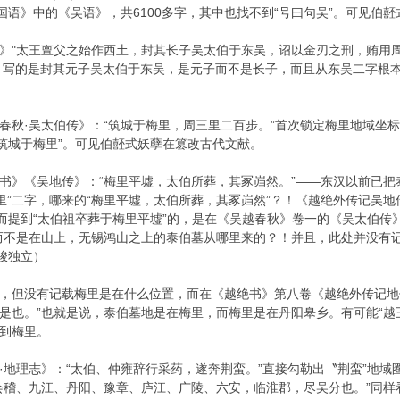
《国语》中的《吴语》，共6100多字，其中也找不到“号曰句吴”。可见伯
》"太王亶父之始作西土，封其长子吴太伯于东吴，诏以金刃之刑，贿用
》写的是封其元子吴太伯于东吴，是元子而不是长子，而且从东吴二字根本
春秋·吴太伯传》：“筑城于梅里，周三里二百步。”首次锁定梅里地域坐标
“筑城于梅里”。可见伯噽式妖孽在篡改古代文献。
书》《吴地传》：“梅里平墟，太伯所葬，其冢岿然。”——东汉以前已
梅里”二字，哪来的“梅里平墟，太伯所葬，其冢岿然”？！《越绝外传记吴地
而提到“太伯祖卒葬于梅里平墟”的，是在《吴越春秋》卷一的《吴太伯传
而不是在山上，无锡鸿山之上的泰伯墓从哪里来的？！并且，此处并没有记载
峻独立）
，但没有记载梅里是在什么位置，而在《越绝书》第八卷《越绝外传记地
是也。”也就是说，泰伯墓地是在梅里，而梅里是在丹阳皋乡。有可能“越
到梅里。
·地理志》：“太伯、仲雍辞行采药，遂奔荆蛮。”直接勾勒出〝荆蛮”地域
会稽、九江、丹阳、豫章、庐江、广陵、六安，临淮郡，尽吴分也。”同样