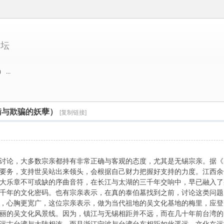
论坛
...
瞒与欺骗的妖孽）
[复制链接]
讨论，大多数宗亲都持有非常正确与客观的态度，尤其是无锡宗亲。据《
要务，支持世吴站出来领头，会根据自己财力把握好支持的力度。江西余
大乐章不可或缺的序曲音符，在长江与太湖的三千年交响中，早已融入了
千年的文化密码。也有宗亲表示，在真的泰伯墓找到之前，讨论这类问题
，心胸更宽广，这位宗亲表示，做为当代祖地的吴文化基地的梅里，应登
丽的吴文化风景线。因为，镇江与无锡相距并不远，而在几十年前台湾的