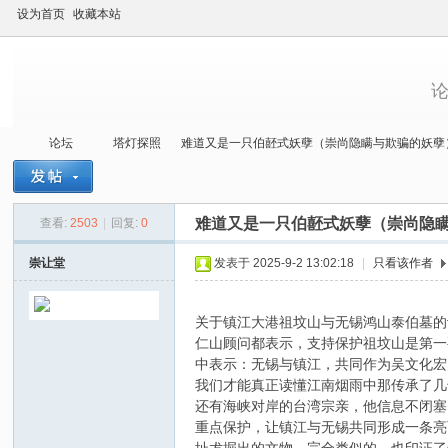
设为首页
收藏本站
论坛
塔灯探照
难道又是一只伯噽式妖孽（崇尚隐瞒与欺骗的妖孽） 
难道又是一只伯噽式妖孽（崇尚隐
查看:
2503
|
回复:
0
当
»
›
›
›
崇让堂
发表于 2025-9-2 13:02:18
|
只看该作者
关于镇江大港祖坟山与无锡鸿山泰伯墓的
仁山顾问都表示，支持保护祖坟山是第一
中表示：无锡与镇江，共同作为吴文化宏
我们才能真正读懂江南烟雨中那传承了几
还有海峡对岸的台湾宗亲，他信息不闭塞
重点保护，让镇江与无锡共同形成一条亮
代