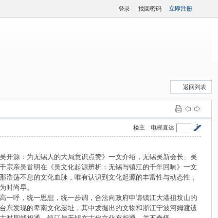
登录
找回密码
立即注册
返回列表
楼主
电梯直达
吴开源：为无锡人的大局意识点赞》一文介绍，无锡吴新会长、吴
干宗亲吴首明在《吴文化起源辨析：无锡与镇江的千年回响》一文
那浩荡不息的文化血脉，唯有认识到文化起源的丰富性与动态性，
为时尚早。
高一呼，统一思想，统一步调，合法向政府申请镇江大港祖坟山的
台东发现的卑南文化遗址，其中犮掘出的文物和浙江宁波河姆渡遗