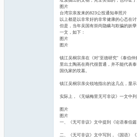
址犮掘出的文物，完全类似的，也印证了
图片
台湾宗亲发来的823公投通知单照片
以上都是以非常好的非常健康的心态在讨
但是，当年吴国有崇尚隐瞒与欺骗的妖孽
一文，如下：
图片
图片
吴
镇江吴桐宗亲在《对“至德研究”《泰伯
里出土陶鬲在商代很普通，并不能代表泰
国仇家的坟墓。
镇江吴桐宗亲尖锐地指出的这几点，显示
实际上，《无锡梅里无可非议》一文中列
图片
图片
氏
一、《无可非议》文中提到《论语泰伯篇
二、《无可非议》文中写到，《国语》《