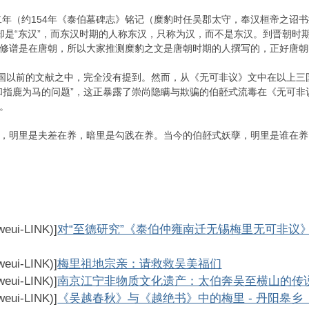
年（约154年《泰伯墓碑志》铭记（糜豹时任吴郡太守，奉汉桓帝之诏书
却是“东汉”，而东汉时期的人称东汉，只称为汉，而不是东汉。到晋朝时
修谱是在唐朝，所以大家推测糜豹之文是唐朝时期的人撰写的，正好唐朝
三国以前的文献之中，完全没有提到。然而，从《无可非议》文中在以上
和指鹿为马的问题”，这正暴露了崇尚隐瞒与欺骗的伯噽式流毒在《无可
了。
，明里是夫差在养，暗里是勾践在养。当今的伯噽式妖孽，明里是谁在养
-weui-LINK)]
对“至德研究”《泰伯仲雍南迁无锡梅里无可非议
-weui-LINK)]
梅里祖地宗亲：请救救吴美福们
-weui-LINK)]
南京江宁非物质文化遗产：太伯奔吴至横山的传
-weui-LINK)]
《吴越春秋》与《越绝书》中的梅里 - 丹阳皋乡