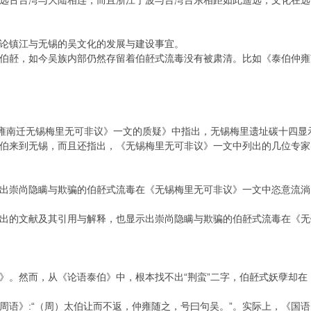
远古台湾与大陆相连，而且浙江宁波与台湾台东相距如此遥远，文化在远
论镇江与无锡的吴文化的发展与建设事宜。
伯噽，如今吴族内部仍然存留着伯噽式流毒没有被肃清。比如《泰伯仲雍
仲雍南迁无锡梅里无可非议》一文的质疑》中指出，无锡梅里遗址碳十四
伯来到无锡，而且还指出，《无锡梅里无可非议》一文中列出的几位专家
出崇尚隐瞒与欺骗的伯噽式流毒在《无锡梅里无可非议》一文中恣意流淌
出的文献及其引用与解释，也显示出崇尚隐瞒与欺骗的伯噽式流毒在《无
》。然而，从《论语泰伯》中，根本找不出“荆蛮”二字，伯噽式妖孽却在《
周语》:“（周）太伯让而不返，仲雍随之，号曰句吴。”。实际上，《国语