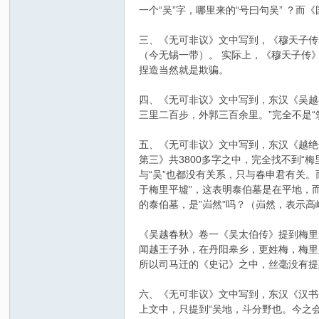
一个“吴”字，哪里来的“号曰句吴” ？而
三、《无可非议》文中写到，《穆天子传
（今无锡一带）。 实际上，《穆天子传
捏造当然就是欺骗。
四、《无可非议》文中写到，东汉《吴越
三里二百步，外郭三百余里。”完全不是
五、《无可非议》文中写到，东汉《越绝
第三》共3800多字之中，完全找不到“
与“吴”也都没有关系，只与春申君有关。
于梅里平墟”，这表明泰伯墓是在平地，
的泰伯墓，是”岿然”吗？（岿然，表示高
《吴越春秋》卷一《吴太伯传》提到梅里
闻越王子孙，在丹阳皋乡，更姓梅，梅里
所以司马迁的《史记》之中，丝毫没有提
六、《无可非议》文中写到，东汉《汉书
上文中，只提到“吴地，斗分野也。今之