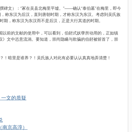
撰碑文）：“冢在吴县北梅里平墟。”——确认“泰伯墓”在梅里，即今
期，称东汉为后汉，直到唐朝时期，才称东汉为东汉。考虑到吴氏族
时期，称东汉为东汉而不是后汉，正是大行其道的时期。
三国以前的文献的使用中，可以看到，伯噽式妖孽所动用的，正如镇
非议》文中恣意流淌。要知道，崇尚隐瞒与欺骗的伯噽被斩首了，崇
？！暗里是谁养？！吴氏族人对此有必要认认真真地弄清楚！
》一文的质疑
说
（南京高淳）