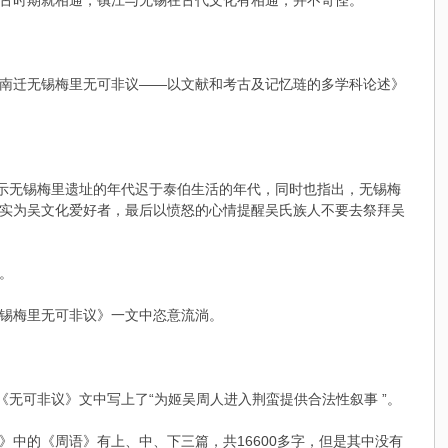
古时期就相通，镇江与无锡在古代文化有相通，并不奇怪。
南迁无锡梅里无可非议——以文献和考古及记忆琏的多学科论述》
显示无锡梅里遗址的年代迟于泰伯生活的年代，同时也指出，无锡梅
实为吴文化爱好者，最后以愤怒的心情提醒吴氏族人不要去祭拜吴
。
锡梅里无可非议》一文中恣意流淌。
无可非议》文中写上了“为姬吴周人进入荆蛮提供合法性叙事 ”。
》中的《周语》有上、中、下三篇，共16600多字，但是其中没有