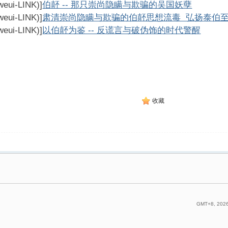
-weui-LINK)]
伯噽 -- 那只崇尚隐瞒与欺骗的吴国妖孽
-weui-LINK)]
肃清崇尚隐瞒与欺骗的伯噽思想流毒 弘扬泰伯
-weui-LINK)]
以伯噽为鉴 -- 反谎言与破伪饰的时代警醒
收藏
GMT+8, 2026