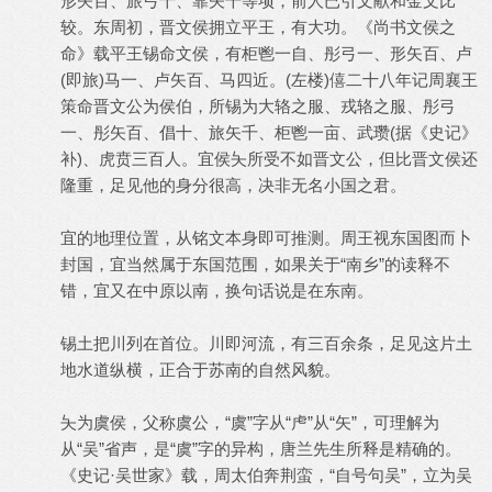
形矢百、旅弓十、靠矢千等项，前人已引文献和金文比
较。东周初，晋文侯拥立平王，有大功。《尚书文侯之
命》载平王锡命文侯，有柜鬯一自、彤弓一、形矢百、卢
(即旅)马一、卢矢百、马四近。(左楼)僖二十八年记周襄王
策命晋文公为侯伯，所锡为大辂之服、戎辂之服、彤弓
一、彤矢百、倡十、旅矢千、柜鬯一亩、武瓒(据《史记》
补)、虎贲三百人。宜侯夨所受不如晋文公，但比晋文侯还
隆重，足见他的身分很高，决非无名小国之君。
宜的地理位置，从铭文本身即可推测。周王视东国图而卜
封国，宜当然属于东国范围，如果关于“南乡”的读释不
错，宜又在中原以南，换句话说是在东南。
锡土把川列在首位。川即河流，有三百余条，足见这片土
地水道纵横，正合于苏南的自然风貌。
夨为虞侯，父称虞公，“虞”字从“虍”从“矢”，可理解为
从“吴”省声，是“虞”字的异构，唐兰先生所释是精确的。
《史记·吴世家》载，周太伯奔荆蛮，“自号句吴”，立为吴