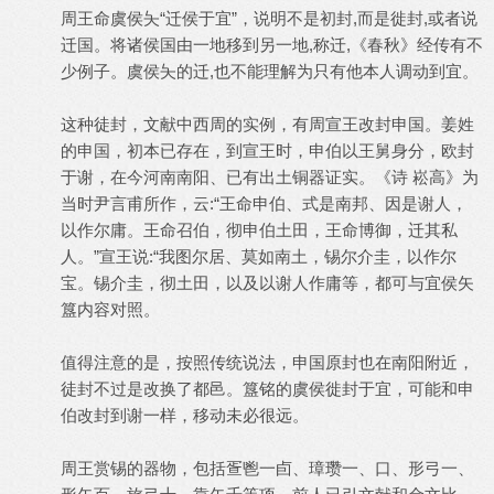
周王命虞侯夨“迁侯于宜”，说明不是初封,而是徙封,或者说
迁国。将诸侯国由一地移到另一地,称迁,《春秋》经传有不
少例子。虞侯夨的迁,也不能理解为只有他本人调动到宜。
这种徒封，文献中西周的实例，有周宣王改封申国。姜姓
的申国，初本已存在，到宣王时，申伯以王舅身分，欧封
于谢，在今河南南阳、已有出土铜器证实。《诗 崧高》为
当时尹言甫所作，云:“王命申伯、式是南邦、因是谢人，
以作尔庸。王命召伯，彻申伯土田，王命博御，迁其私
人。”宣王说:“我图尔居、莫如南土，锡尔介圭，以作尔
宝。锡介圭，彻土田，以及以谢人作庸等，都可与宜侯矢
簋内容对照。
值得注意的是，按照传统说法，申国原封也在南阳附近，
徒封不过是改换了都邑。簋铭的虞侯徙封于宜，可能和申
伯改封到谢一样，移动未必很远。
周王赏锡的器物，包括疍鬯一卣、璋瓒一、口、形弓一、