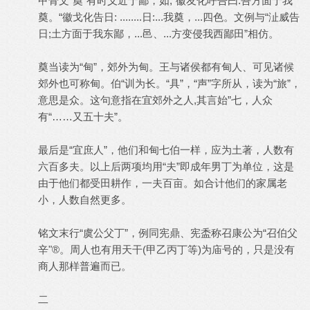
甲骨文“奠”有时义近于鄙，如;“徽友化呼告曰:吾方面于我
奠。“徽戈化告日: ........日:...我奠，...四色。文例与“沚威告
日;土方面于我东鄙，...邑、...方变侵我西鄙田”相仿。
奠当读为“甸”，郊外为甸。王与诸侯都有甸人、可见诸候
郊外也可称甸。伯“训为长。“具”，“声”字所从，读为“旅”，
意思是众。这句意指在宜郊外之人,其言始”七，人众
有“……又五十夫”。
最后是“宜庶人”，他们和甸七伯一样，应为土著，人数有
六百多夫。以上后两项均用“夫”即成年男丁为单位，这是
由于他们都受田耕作，一夫百亩。如合计他们的家属老
小，人数自然更多。
铭文末行“虞公父丁”，例同宪鼎、宪盉称召康公为“召伯父
辛"®。周人也有用天干(甲乙丙丁等)为庙号的，只是没有
商人那样普遍而已。
二