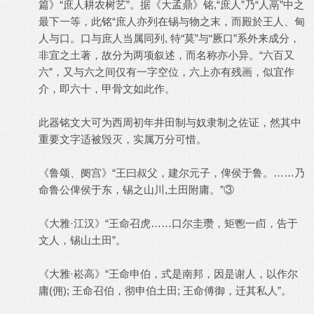
篇》“庶人耕农树艺”。据《大孟鼎》铭,“庶人”乃“人鬲”中之
最下一等，此铭“庶人亦列在锡与物之末，而殿於王人、甸
人与口。口与庶人当属同列, 特“莫”与“厥口”系外来成分，
非宜之土著，故分为两项叙述，而名称亦小异。“六百又
六”，又与六之间仅有一字空位，六上亦有残画，似宜作
介，即六十，甲骨文如此作。
此器铭文大可为西周初年井田制与奴隶制之佐证，然其中
重要文字适被毁灭，实属万分可惜。
《鲁颂、阌宫》“王曰叔父，建尔元子，俾侯于鲁。……乃
命鲁公俾侯于东，锡之山川,土田附庸。”③
《大雅·江汉》“王命召虎……口尔圭瓒，矩鬯一卣，告于
文人，锡山土田”。
《大雅·崧高》“王命申伯，式是南邦，因是谢人，以作尔
庸(佣); 王命召伯，彻申伯土田; 王命傅御，迁其私人”。