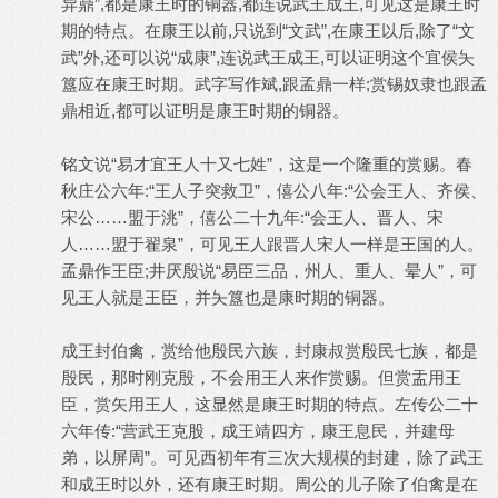
异鼎”,都是康王时的铜器,都连说武王成王,可见这是康王时
期的特点。在康王以前,只说到“文武”,在康王以后,除了“文
武”外,还可以说“成康”,连说武王成王,可以证明这个宜侯夨
簋应在康王时期。武字写作斌,跟孟鼎一样;赏锡奴隶也跟孟
鼎相近,都可以证明是康王时期的铜器。
铭文说“易才宜王人十又七姓”，这是一个隆重的赏赐。春
秋庄公六年:“王人子突救卫”，僖公八年:“公会王人、齐侯、
宋公……盟于洮”，僖公二十九年:“会王人、晋人、宋
人……盟于翟泉”，可见王人跟晋人宋人一样是王国的人。
孟鼎作王臣;井厌殷说“易臣三品，州人、重人、晕人”，可
见王人就是王臣，并夨簋也是康时期的铜器。
成王封伯禽，赏给他殷民六族，封康叔赏殷民七族，都是
殷民，那时刚克殷，不会用王人来作赏赐。但赏盂用王
臣，赏矢用王人，这显然是康王时期的特点。左传公二十
六年传:“营武王克股，成王靖四方，康王息民，并建母
弟，以屏周”。可见西初年有三次大规模的封建，除了武王
和成王时以外，还有康王时期。周公的儿子除了伯禽是在