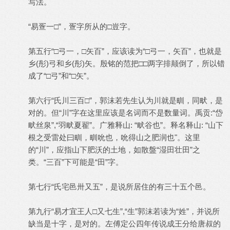
写法。
“易疍一□”，疍字所从的□豈字。
第五行“□弓一，□矢百”，应该读为“□弓一，矢百”，也就是
乡(彤)弓和乡(彤)矢。殷铭的范把□□两字排颠倒了，所以错
成了“□弓”和“□矢”。
第六行“氏川三百□”，郭沫若先生认为川就是甽，同畎，是
对的。但“川”字在这里应该是名词而不是数量词。禹贡:“岱
畎丝泉”,“羽畎夏翟”。广雅释山: “畎谷也”。释名释山: “山下
根之受雷处曰甽，甽吮也，吮得山之肥润也"。这里
的“川”，应指山下肥沃的土地，如散盤“湿田壮田”之
类。“三百”下可能是“田”字。
第七行“氏宅邑卅又五”，是说所居住的有三十五个邑。
第九行“易才宜王人□又七生”,“生”郭沫若读为“姓”，并说所
缺当是十字，是对的。左傅定公四年传说成王分给唐叔的