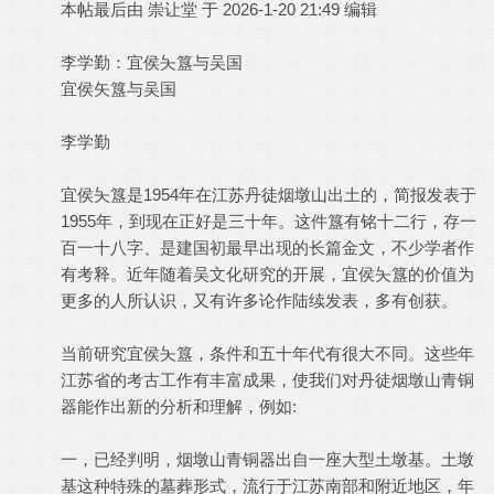
本帖最后由 崇让堂 于 2026-1-20 21:49 编辑
李学勤：宜侯夨簋与吴国
宜侯矢簋与吴国
李学勤
宜侯夨簋是1954年在江苏丹徒烟墩山出土的，简报发表于
1955年，到现在正好是三十年。这件簋有铭十二行，存一
百一十八字、是建国初最早出现的长篇金文，不少学者作
有考释。近年随着吴文化研究的开展，宜侯夨簋的价值为
更多的人所认识，又有许多论作陆续发表，多有创获。
当前研究宜侯夨簋，条件和五十年代有很大不同。这些年
江苏省的考古工作有丰富成果，使我们对丹徒烟墩山青铜
器能作出新的分析和理解，例如:
一，已经判明，烟墩山青铜器出自一座大型土墩基。土墩
基这种特殊的墓葬形式，流行于江苏南部和附近地区，年