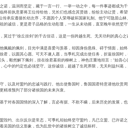
之诺，温润而坚定，藏于一言一行、一举一动之中，每一件事迹都成为千
临终前执意要将王位传给他，兄长们也感念其贤德，纷纷主动让贤，希望
王位传承应遵循长幼次序，不愿因个人荣辱破坏国家礼制。他宁可隐居山
祖的诚信，更是君子品格的生动彰显，一生从未动摇，直至晚年依然坚守
，莫过于“徐丘挂剑”的千古佳话，这是一份跨越生死、无关功利的真心之
他佩戴的佩剑，目光中满是喜爱与羡慕，却因身份悬殊、碍于情面，始终
徐君，以圆其心愿。可天不遂人愿，当季札完成出使任务，折返徐国时，
摇头，毅然解下佩剑，挂在徐君墓前的柳树上，神色庄重地坦言：“始吾心
，心中的约定也必须坚守。这份诚信，超越了生死界限，无关利益纠葛，
守，以及对盟约的忠诚与践行。他出使鲁国时，鲁国国君特意请他欣赏周
更精准预判了部分诸侯国的未来兴衰。
基于对各国国情的深入了解，言必有据、不欺不瞒，后来历史的发展，也
盟毁约、出尔反尔是常态，可季札却始终坚守盟约，凡已立盟、已许诺之
着吴国的信义形象，也为乱世中的诸侯树立了诚信标杆。