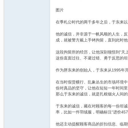
图片
在季札公时代的两千多年之后，于东来以
他的诚信，并非源于一帆风顺的人生，反
成，就被警方戴上手铐拘留，直到此时他
这段拘留所的经历，让他深刻领悟到“天
这份直面过往、不避过错、勇于反思的坦
作为胖东来的创始人，于东来从1995年
在当时假货横行、乱象丛生的市场环境中
份对真品的坚守，让他在短短一年时间里
那么于东来的诚信，就是扎根烟火人间的
于东来的诚信，藏在对顾客的每一份坦诚
率，比如一件羽绒服，明确标注“进价45
他还主动提醒顾客商品的折扣信息、临期