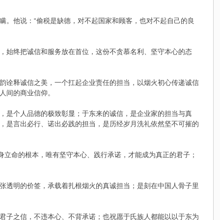
瞒。他说：“偷税是缺德，对不起国家和顾客，也对不起自己的良
，始终把诚信和服务放在首位，这份不贪慕名利、坚守本心的态
韵诠释诚信之美，一个扛起企业责任的担当，以烟火初心传递诚信
人间的商业信仰。
，是个人品德的极致彰显；于东来的诚信，是企业家的担当与真
，是言出必行、诺出必践的担当，是历经岁月洗礼依然坚不可摧的
安身立命的根本，唯有坚守本心、践行承诺，才能成为真正的君子；
。
张透明的价签，承载着扎根烟火的真诚担当；是刻在中国人骨子里
君子之信，不违本心、不背承诺；也祝愿于氏族人都能以以于东为