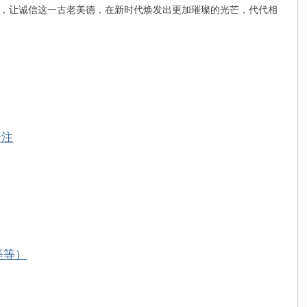
，让诚信这一古老美德，在新时代焕发出更加璀璨的光芒，代代相
专注
等等）