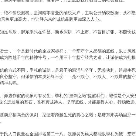
，他从不靠公益博眼球、赚名声，只是默默践行着自己的社会责任。
，绝不偷税漏税，是河南零售业的纳税大户，主动公开纳税数据，从不隐
的形象更加高大，也让胖东来的诚信品牌更加深入人心。
知足常乐，胖东来只在许昌、新乡深耕，不上市、不盲目扩张、不赚快钱
贤士，一个是新时代的企业家标杆；一个坚守个人品德的底线，以古风雅
成为跨越千年的精神符号，一个用三十年坚守经营之道，让诚信成为扎根
信的方式不同，季札的诚信，是君子的温润与坚守，无关功利、跨越生死
良心坚守。但诚信的本质始终不变——是不欺心、不欺人、不欺世的坚守
精神共鸣。
、弄虚作假的现象时有发生，季札的“挂剑之诺”提醒我们，诚信是个人
企业长远发展的基石，唯有真诚待人、坚守底线，才能赢得人心、行稳致远
墓前那柄高悬的佩剑，见证着跨越生死的真心之诺；是胖东来卖场里那一
。
于氏人口数量在全国排名第二十八。祝愿吴氏族人都能以季札为镜，坚守