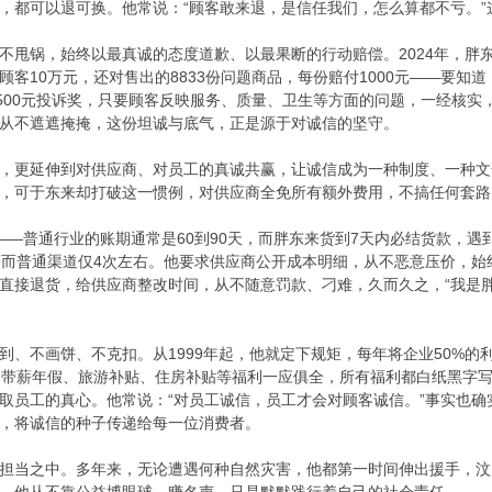
，都可以退可换。他常说：“顾客敢来退，是信任我们，怎么算都不亏。
不甩锅，始终以最真诚的态度道歉、以最果断的行动赔偿。2024年，胖
客10万元，还对售出的8833份问题商品，每份赔付1000元——要知
立500元投诉奖，只要顾客反映服务、质量、卫生等方面的问题，一经核实
从不遮遮掩掩，这份坦诚与底气，正是源于对诚信的坚守。
，更延伸到对供应商、对员工的真诚共赢，让诚信成为一种制度、一种文
，可于东来却打破这一惯例，对供应商全免所有额外费用，不搞任何套路
——普通行业的账期通常是60到90天，而胖东来货到7天内必结货款，
，而普通渠道仅4次左右。他要求供应商公开成本明细，从不恶意压价，
直接退货，给供应商整改时间，从不随意罚款、刁难，久而久之，“我是
到、不画饼、不克扣。从1999年起，他就定下规矩，每年将企业50%
、带薪年假、旅游补贴、住房补贴等福利一应俱全，所有福利都白纸黑字
取员工的真心。他常说：“对员工诚信，员工才会对顾客诚信。”事实也
，将诚信的种子传递给每一位消费者。
担当之中。多年来，无论遭遇何种自然灾害，他都第一时间伸出援手，汶