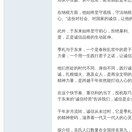
却从不张扬、从不冠名，匿名捐款是常态
在纳税方面，他始终坚守底线，守法纳税
心。”这份对社会、对国家的诚信，让他
此外，于东来始终坚守初心，拒绝暴利、
度，正是诚信品格的生动延伸。
季札与于东来，一个是春秋乱世中的君子
力量；一个用一生践行君子之诺，让诚信
他们所处的时代不同、身份不同，践行诚
诚，扎根烟火、惠及众人，是商业文明的
精神力量，是跨越千年依然能打动人心的
在这个快节奏、重功利的当下，投机取巧
于东来的“诚信经营”告诉我们，诚信是
千年岁月流转，诚信从未过时，它是季札
的精神密码，滋养着一代又一代人的心灵
据介绍，吴氏人口数量在全国排名第九，