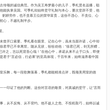
古传颂的诚信典范。作为吴王寿梦最小的儿子，季札贤名远播，聪
他能执掌吴国。可季札却始终坚守礼制与本心，屡次坚辞不受，他
林、躬耕劳作，也不贪慕王位的荣华富贵，这份不违心、不贪位、心
初心，不越礼制半步。
诺。
未曾开口索要。季札看在眼里、记在心中，虽未当面许诺，心中却
徐君早已不幸离世。随从见状，纷纷劝他：“徐君已死，剑无所赠，
已许之，岂以死背吾心哉！”在他心中，承诺从来不止于口头，即便
是君子“言必信，行必果”的至高体现，千百年来，始终滋养着中国
室乐舞，每一段歌舞落幕，季札都能精准点评，既颂美周室的德
一一印证了他的判断。这份对言语的敬畏，对真诚的坚守，让“言而
事，从不反悔、从不背约。他不趁人之危、不投机取巧，始终以诚