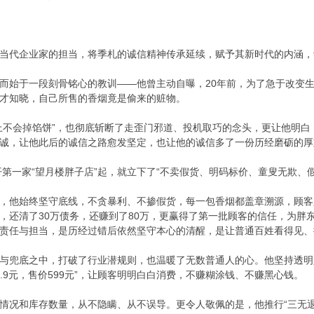
当代企业家的担当，将季札的诚信精神传承延续，赋予其新时代的内涵，
而始于一段刻骨铭心的教训——他曾主动自曝，20年前，为了急于改变
才知晓，自己所售的香烟竟是偷来的赃物。
上不会掉馅饼”，也彻底斩断了走歪门邪道、投机取巧的念头，更让他明
诚，让他此后的诚信之路愈发坚定，也让他的诚信多了一份历经磨砺的厚
开第一家“望月楼胖子店”起，就立下了“不卖假货、明码标价、童叟无欺、
，他始终坚守底线，不贪暴利、不掺假货，每一包香烟都盖章溯源，顾客
，还清了30万债务，还赚到了80万，更赢得了第一批顾客的信任，为胖
责任与担当，是历经过错后依然坚守本心的清醒，是让普通百姓看得见、
与兜底之中，打破了行业潜规则，也温暖了无数普通人的心。他坚持透明
7.9元，售价599元”，让顾客明明白白消费，不赚糊涂钱、不赚黑心钱。
情况和库存数量，从不隐瞒、从不误导。更令人敬佩的是，他推行“三无