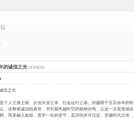
论坛
.
多年的诚信之光
[复制链接]
的诚信之光
是个人立身之根、企业兴业之本、社会运行之基。跨越两千五百余年的时
止，诠释着诚信的真谛，书写着跨越时空的精神共鸣，让这一古老美德在
榜，而是融入血脉、贯穿一生的坚守，是历经岁月沉淀、穿越时代尘埃，