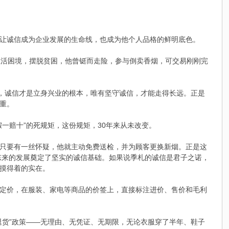
让诚信成为企业发展的生命线，也成为他个人品格的鲜明底色。
生活困境，摆脱贫困，他曾铤而走险，参与倒卖香烟，可交易刚刚完
白，诚信才是立身兴业的根本，唯有坚守诚信，才能走得长远。正是
重。
假一赔十”的死规矩，这份规矩，30年来从未改变。
只要有一丝怀疑，他就主动免费送检，并为顾客更换新烟。正是这
东来的发展奠定了坚实的诚信基础。如果说季札的诚信是君子之诺，
摸得着的实在。
定价，在服装、家电等商品的价签上，直接标注进价、售价和毛利
退货”政策——无理由、无凭证、无期限，无论衣服穿了半年、鞋子