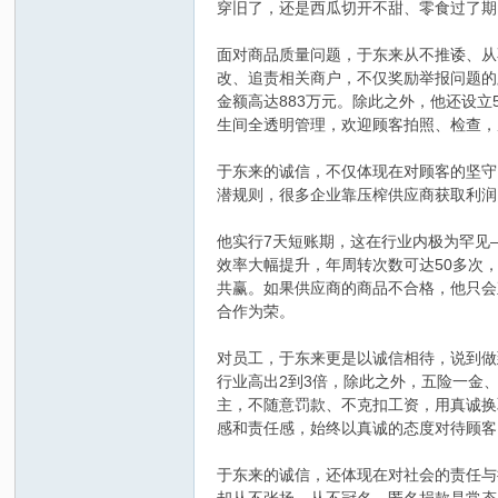
穿旧了，还是西瓜切开不甜、零食过了期
面对商品质量问题，于东来从不推诿、从
改、追责相关商户，不仅奖励举报问题的顾
金额高达883万元。除此之外，他还设
生间全透明管理，欢迎顾客拍照、检查，
于东来的诚信，不仅体现在对顾客的坚守
潜规则，很多企业靠压榨供应商获取利润
他实行7天短账期，这在行业内极为罕见
效率大幅提升，年周转次数可达50多次
共赢。如果供应商的商品不合格，他只会
合作为荣。
对员工，于东来更是以诚信相待，说到做
行业高出2到3倍，除此之外，五险一金
主，不随意罚款、不克扣工资，用真诚换
感和责任感，始终以真诚的态度对待顾客
于东来的诚信，还体现在对社会的责任与