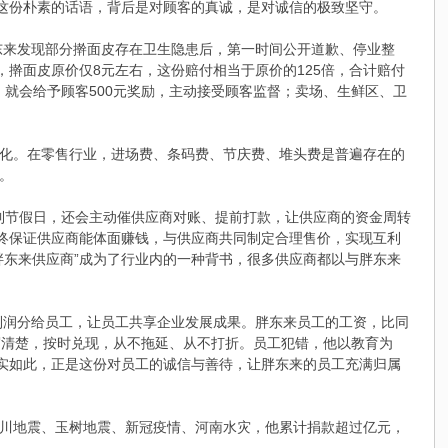
”这份朴素的话语，背后是对顾客的真诚，是对诚信的极致坚守。
东来发现部分擀面皮存在卫生隐患后，第一时间公开道歉、停业整
道，擀面皮原价仅8元左右，这份赔付相当于原价的125倍，合计赔付
，就会给予顾客500元奖励，主动接受顾客监督；卖场、生鲜区、卫
化。在零售行业，进场费、条码费、节庆费、堆头费是普遍存在的
。
遇到节假日，还会主动催供应商对账、提前打款，让供应商的资金周转
始终保证供应商能体面赚钱，与供应商共同制定合理售价，实现互利
胖东来供应商”成为了行业内的一种背书，很多供应商都以与胖东来
的利润分给员工，让员工共享企业发展成果。胖东来员工的工资，比同
写清楚，按时兑现，从不拖延、从不打折。员工犯错，他以教育为
确实如此，正是这份对员工的诚信与善待，让胖东来的员工充满归属
川地震、玉树地震、新冠疫情、河南水灾，他累计捐款超过亿元，