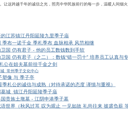
。让这跨越千年的诚信之光，照亮中华民族前行的每一步，温暖人间烟火
摄的江苏镇江丹阳延陵九里季子庙
 季布一诺千金 季札季布 血脉相承 风范相继
卫国 仍有君子 - 他的员工数钱数到手软
卫国 仍有君子（之二）：数钱“错一罚十” 培养员工认真与
季札公在姐夫墓前挂千金之剑
座城 常州季子文化中心
子塑像 与 季子亭
看季札公的诚信与成熟（对待承诺的态度 谨慎与重视）
都葛城 镇江丹阳延陵季子庙
国贵族土墩墓 - 江阴申港季子墓
语世界（秋风过耳 叹为观止 一见如故 礼尚往来 披裘负薪 