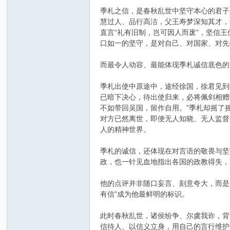
季札之信，是春秋乱世中坚守本心的君子
慧过人、品行高洁，父王寿梦深知其才，
直言“礼有旧制，岂可因人而废”，坚信
口如一的坚守，是对自己、对国家、对先
而最令人动容、最能体现季札诚信底色的
季札出使中原途中，途经徐国，徐君见到
吴
已暗下决心，待出使归来，必将佩剑相赠
不如带回吴国，留作自用。”季札却摇了
对方已然离世，即便无人知晓、无人监督
人的精神世界。
季札的诚信，还体现在对言语的敬畏与坚
政，也一针见血地指出各国的政教得失，
他的点评并非随口妄言、刻意夸大，而是
有信”成为他最鲜明的标识。
氏
此时春秋乱世，诸侯纷争、尔虞我诈，背
信待人、以信义立身，用自己的言行维护