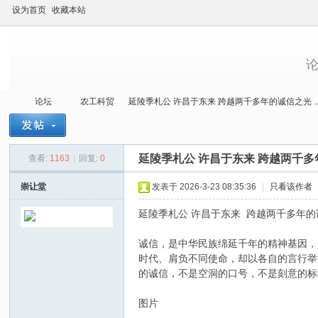
设为首页
收藏本站
论坛
农工科贸
延陵季札公 许昌于东来 跨越两千多年的诚信之光 ..
延陵季札公 许昌于东来 跨越两千
查看:
1163
|
回复:
0
当
»
›
›
›
崇让堂
发表于 2026-3-23 08:35:36
|
只看该作者
延陵季札公 许昌于东来 跨越两千多年
诚信，是中华民族绵延千年的精神基因，
时代、肩负不同使命，却以各自的言行举
的诚信，不是空洞的口号，不是刻意的标
图片
代