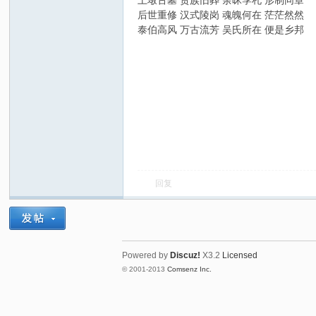
土墩古墓 贵族旧葬 余昧季札 形制同章
后世重修 汉式陵岗 魂魄何在 茫茫然然
泰伯高风 万古流芳 吴氏所在 便是乡邦
吴
回复
Powered by
Discuz!
X3.2
Licensed
氏
© 2001-2013
Comsenz Inc.