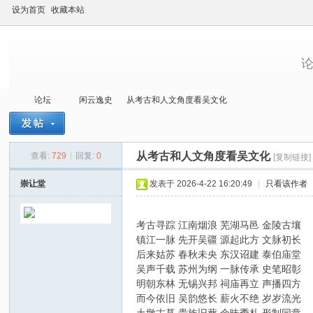
设为首页
收藏本站
论坛
闲云逸史
从考古和人文角度看吴文化
从考古和人文角度看吴文化
查看:
729
|
回复:
0
[复制链接]
当
»
›
›
›
崇让堂
发表于 2026-4-22 16:20:49
|
只看该作者
考古寻踪 江南烟浪 芜湖马邑 金陵古壤
镇江一脉 先开吴疆 源起此方 文脉初长
后来姑苏 春秋未央 东汉诏建 泰伯庙堂
吴声千载 苏州为纲 一脉传承 史笔昭彰
明朝东林 无锡兴邦 祠庙再立 声播四方
而今依旧 吴韵悠长 薪火不绝 岁岁流光
代