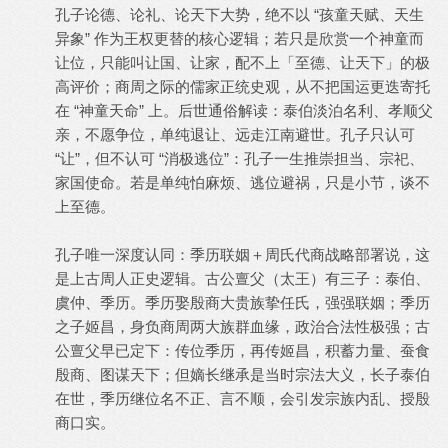
孔子论德、论礼、论天下大势，绝不以 “孩童天赋、天生
异象” 作为王权更替的核心逻辑；若只是欣赏一个神童而
让位，只能叫让国、让家，配不上「至德、让天下」的极
高评价；商周之际的儒家正统史观，从不把国运更迭寄托
在 “神童天命” 上。后世通俗解读：泰伯淡泊名利、孝顺父
亲，不愿争位，单纯退让、远走江南避世。孔子只认可
“让”，但不认可 “消极逃位”：孔子一生推崇担当、宗祀、
家国使命。若是单纯怕麻烦、逃位避祸，只是小节，谈不
上至德。
孔子唯一深度认同：季历联姻＋周氏代商战略部署说，这
是上古周人正史逻辑。古公亶父（太王）有三子：泰伯、
虞仲、季历。季历娶殷商大贵族挚任氏，强强联姻；季历
之子姬昌，身负商周两大族群血缘，政治合法性极强；古
公亶父早已定下：传位季历，再传姬昌，积蓄力量、蚕食
殷商、图谋天下；但嫡长继承是当时宗法大义，长子泰伯
在世，季历继位名不正、言不顺，会引发宗族内乱、授殷
商口实。