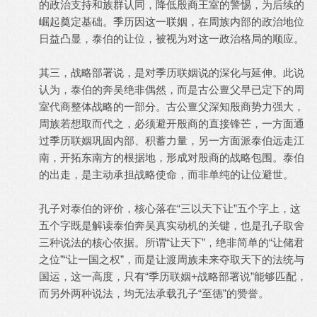
的政治支持和族群认同，降低殷商王室的警惕，为后续的
崛起奠定基础。季历因这一联姻，在周族内部的政治地位
日益凸显，泰伯的让位，被视为对这一政治格局的顺应。
其三，战略部署说，是对季历联姻说的深化与延伸。此说
认为，泰伯的奔吴绝非偶然，而是古公亶父早已定下的周
室代商整体战略的一部分。古公亶父深知殷商势力强大，
周族若想取而代之，必须避开殷商的直接锋芒，一方面通
过季历联姻巩固内部、积蓄力量，另一方面派泰伯远走江
南，开拓东南方的根据地，形成对殷商的战略包围。泰伯
的出走，是主动承担战略使命，而非单纯的让位避世。
孔子对泰伯的评价，核心落在“三以天下让”五个字上，这
五个字既是解读泰伯奔吴真实动机的关键，也是孔子取舍
三种说法的核心依据。所谓“让天下”，绝非简单的“让储君
之位”“让一国之权”，而是让渡周族未来夺取天下的法统与
国运，这一高度，只有“季历联姻+战略部署说”能够匹配，
而另外两种说法，均无法承载孔子“至德”的赞誉。