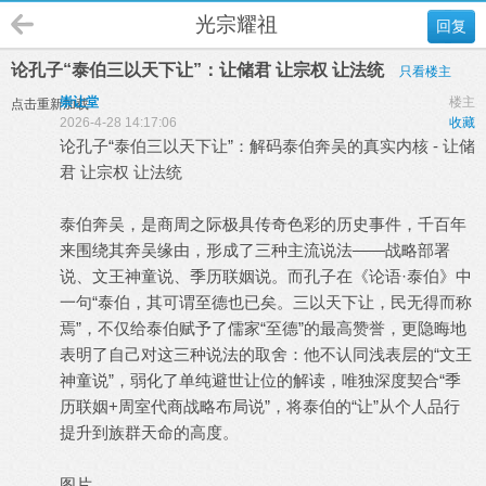
光宗耀祖
回复
论孔子“泰伯三以天下让”：让储君 让宗权 让法统
只看楼主
崇让堂
楼主
点击重新加载
2026-4-28 14:17:06
收藏
论孔子“泰伯三以天下让”：解码泰伯奔吴的真实内核 - 让储
君 让宗权 让法统
泰伯奔吴，是商周之际极具传奇色彩的历史事件，千百年
来围绕其奔吴缘由，形成了三种主流说法——战略部署
说、文王神童说、季历联姻说。而孔子在《论语·泰伯》中
一句“泰伯，其可谓至德也已矣。三以天下让，民无得而称
焉”，不仅给泰伯赋予了儒家“至德”的最高赞誉，更隐晦地
表明了自己对这三种说法的取舍：他不认同浅表层的“文王
神童说”，弱化了单纯避世让位的解读，唯独深度契合“季
历联姻+周室代商战略布局说”，将泰伯的“让”从个人品行
提升到族群天命的高度。
图片