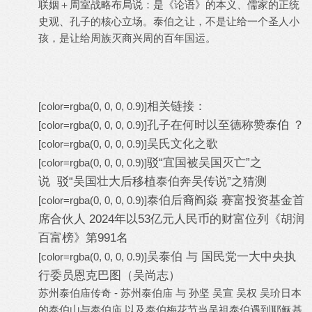
联姻＋周室战略布局说：是《论语》的本义、儒家的正统
史观、孔子的核心立场。泰伯之让，不是让给一个圣人小
孩，是让给周族灭商兴周的百年国运。
相关链接：
[color=rgba(0, 0, 0, 0.9)]
孔子在何时以至德称赞泰伯 ？
[color=rgba(0, 0, 0, 0.9)]
吴氏文化之歌
[color=rgba(0, 0, 0, 0.9)]
驳“宜国被吴国灭亡”之
[color=rgba(0, 0, 0, 0.9)]
说 驳“吴国壮大后移植泰伯奔吴传说”之猜测
泰伯后裔阎焱 赛富投资基金首
[color=rgba(0, 0, 0, 0.9)]
席合伙人 ‌2024年‌以‌53亿元人民币‌的财富位列《胡润
百富榜》第991名 ‌
吴泰伯 与 国民党一大中央执
[color=rgba(0, 0, 0, 0.9)]
行委员恩克巴图（吴尚志）
苏州泰伯庙传奇 - 苏州泰伯庙 与 孙坚 吴宣 吴权 吴玠
日本
的泰伯山与泰伯庙 以及泰伯梅花节
当吴祖泰伯遇到耶稣基