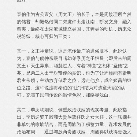
泰伯作为古公亶父（周太王）的长子，本是周族理所当然
的储君，却毅然偕同二弟虞仲出走江南，断发文身、融入
蛮夷，最终在太湖流域建立吴国，其奔吴的动机，历来众
说纷纭，核心可归为三类：
其一，文王神童说，这是流传最广的通俗版本。此说认
为，泰伯与虞仲亲眼目睹幼弟季历之子姬昌（即后来的周
文王）天生异禀、聪慧过人，有着“神童”之相和“圣德”之
兆，兄弟二人出于对贤侄的赏识，也为了让周族能有贤明
君主带领，主动放弃储君之位，远走他乡，成全姬昌的继
位之路。这种说法将泰伯的“让”归结为对孩童天赋的认
可，充满了民间传说的温情色彩，却略显浅白。
其二，季历联姻说，侧重政治联姻的现实考量。此说指
出，季历迎娶了殷商大贵族挚任氏之女太任，这一联姻并
非单纯的家族结合，而是周族为了积蓄力量、谋求发展的
政治布局——通过与殷商贵族联姻，周族得以获得更强大