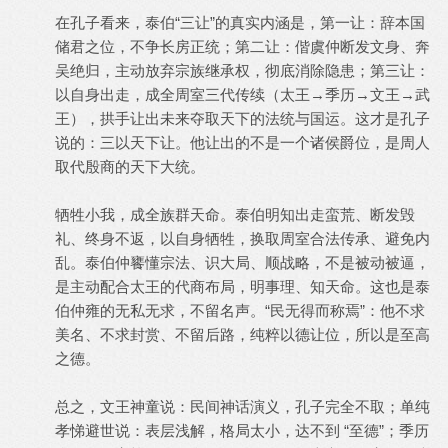
在孔子看来，泰伯“三让”的真实内涵是，第一让：辞本国
储君之位，不争长房正统；第二让：偕虞仲断发文身、奔
吴绝归，主动放弃宗族继承权，彻底消除隐患；第三让：
以自身出走，成全周室三代传续（太王→季历→文王→武
王），拱手让出未来夺取天下的法统与国运。这才是孔子
说的：三以天下让。他让出的不是一个诸侯爵位，是周人
取代殷商的天下大统。
牺牲小我，成全族群天命。泰伯明知出走蛮荒、断发毁
礼、终身不返，以自身牺牲，换取周室合法传承、避免内
乱。泰伯仲饔懂宗法、识大局、顺战略，不是被动被逼，
是主动配合太王的代商布局，明事理、知天命。这也是泰
伯仲雍的无私无求，不留名声。“民无得而称焉”：他不求
美名、不求封赏、不留后路，纯粹以德让位，所以是至高
之德。
总之，文王神童说：民间神话演义，孔子完全不取；单纯
孝悌避世说：表层浅解，格局太小，达不到 “至德”；季历