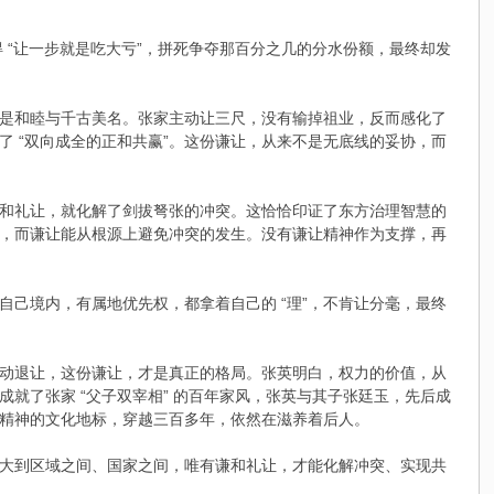
觉得 “让一步就是吃大亏”，拼死争夺那百分之几的分水份额，最终却发
是和睦与千古美名。张家主动让三尺，没有输掉祖业，反而感化了
了 “双向成全的正和共赢”。这份谦让，从来不是无底线的妥协，而
和礼让，就化解了剑拔弩张的冲突。这恰恰印证了东方治理智慧的
，而谦让能从根源上避免冲突的发生。没有谦让精神作为支撑，再
自己境内，有属地优先权，都拿着自己的 “理”，不肯让分毫，最终
动退让，这份谦让，才是真正的格局。张英明白，权力的价值，从
就了张家 “父子双宰相” 的百年家风，张英与其子张廷玉，先后成
精神的文化地标，穿越三百多年，依然在滋养着后人。
大到区域之间、国家之间，唯有谦和礼让，才能化解冲突、实现共