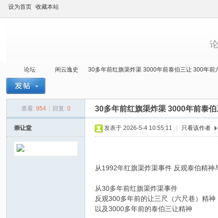
设为首页
收藏本站
论坛
闲云逸史
30多年前红旗渠炸渠 3000年前泰伯三让 300年前六尺
30多年前红旗渠炸渠 3000年前泰伯
查看:
954
|
回复:
0
当
»
›
›
›
崇让堂
发表于 2026-5-4 10:55:11
|
只看该作者
从1992年红旗渠炸渠事件 反观泰伯精
从30多年前红旗渠炸渠事件
反观300多年前的让三尺（六尺巷）精神
以及3000多年前的泰伯三让精神
代