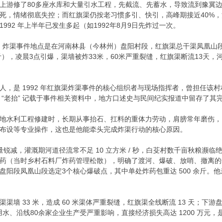
上游修了80多座水库和大量引水工程，先截流、先蓄水，导致流到豫冀边
稼枯死，情绪彻底失控；而红旗渠仍按老习惯多引、快引，高峰期接近40
92 年上半年已发生多起（如1992年8月9日先炸过一次。
直接爆发。炸渠事件地点是在河南林县（今林州）盘阳村段，红旗渠总干渠凤凰
斤），凌晨3点引爆，渠墙被炸33米，60米严重裂缝，红旗渠断流13天，河南
村人，是 1992 年红旗渠炸渠事件的核心组织者与现场指挥者，曾担任
 “老抬” 记载于事件相关资料中，地方口述史与民间纪实报道中留存了其
与当地水利工程修建时，长期从事抬石、扛料的重体力劳动，肩膀常年磨伤
布设等专业操作，这也是他能牵头完成炸渠行动的核心原因。
水量锐减，灌溉期河道径流常不足 10 立方米 / 秒，白芟村数千亩秋粮
药（当时乡村石料厂炸药管理松散），明确了渡河、爆破、放哨、撤离的全部分
阳段凤凰山段选定3个核心爆破点，其中单处炸药包重达 500 余斤。他
墙 33 米，造成 60 米渠体严重裂缝，红旗渠全线断流 13 天；下游盘阳
用水、沿线80余家企业生产受严重影响，直接经济损失高达 1200 万