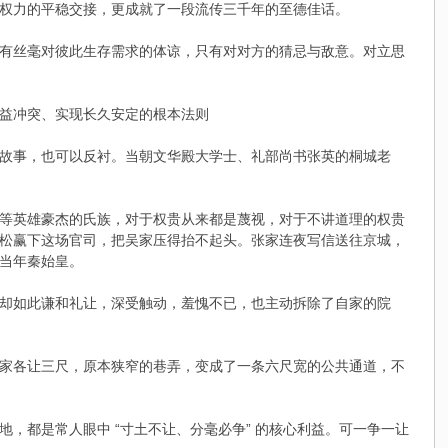
权力的平稳交接，更成就了一段流传三千年的至德佳话。
，没有丝毫对彼此生存需求的体谅，只有对对方的猜忌与敌意。对立思
益冲突、实现长久安定的根本法则
故事，也可以反衬。当朝文华殿大学士、礼部尚书张英的桐城老
等英雄豪杰的氏族，对于权贵从来都是蔑视，对于不讲道理的权贵
松赢下这场官司，把吴家压得抬不起头。张家连夜写信送往京城，
当年秦始皇。
却如此谦和礼让，深受触动，羞愧不已，也主动拆除了自家的院
家各让三尺，原本狭窄的巷弄，变成了一条六尺宽的公共通道，不
，都是常人眼中 “寸土不让、分毫必争” 的核心利益。可一争一让