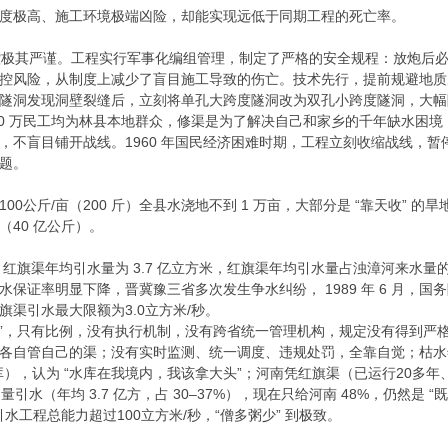
度极高、施工环境极端凶险，却能实现远低于同期工程的死亡率。
管控极其严谨。工程实行军事化编组管理，制定了严格的安全规程：放炮后
控风险，从制度上减少了盲目施工导致的伤亡。技术先行，提前规避地质
隧洞发现洞壁裂缝后，立刻将单孔大跨度隧洞改为双孔小跨度隧洞，大幅
10 万民工均为林县本地群众，修渠是为了解决自己和家乡的千年缺水困
，不盲目铺开战线。1960 年国民经济困难时期，工程立刻收缩战线，
题。
公斤/亩（200 斤）全县水浇地不到 1 万亩，大部分是 “靠天收” 的旱
斤（40 亿公斤）。
，红旗渠年均引水量为 3.7 亿立方米，红旗渠年均引水量占浊漳河来水
保证率明显下降，晋冀豫三省多次发生争水纠纷， 1989 年 6 月，国
旗渠引水最大限额为3.0立方米/秒。
天不足”，只有比例，没有执行机制，没有跨省统一管理机构，规定没有得到
各自管自己的渠；没有实时监测、统一调度、违规处罚，全靠自觉；枯水年怎
），认为 “水库在我境内，我该拿大头”；河南凭红旗渠（已运行20多年、4
超量引水（年均 3.7 亿方，占 30–37%），现在只给河南 48%，仍然是 
水工程总能力超过100立方米/秒，“僧多粥少” 到极致。