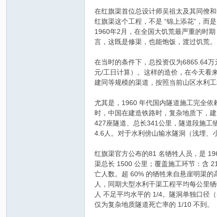
在红旗渠首位总设计师吴祖太及其同僚和众
红旗渠这个工程，不是 “锦上添花”，而
1960年2月，在全国大饥荒最严重的
言，这既是修渠，也能饱饭，渡过饥荒。
在当时的条件下，总投资仅为6865.64万
元/工日计算）。这样的造价，在今天看
建同等规模的渠道，按照当前山区水利工
吴
尤其是，1960 年代国内隧道施工完
时，中国在建造铁路时，复杂地质下，建造
427座隧道、总长341公里，隧道段施
4.6人。对于水利傍山输水隧洞（浅埋
红旗渠官方公布的81 名牺牲人员，是 19
渠总长 1500 公里；覆盖施工环节：含
亡人数。超 60% 的牺牲来自悬崖明渠
人，同期大型水利干渠工程平均每公里牺牲1~
氏
人 不足平均水平的 1/4。隧洞单独口径（
仅为复杂地质隧道死亡率的 1/10 不到。