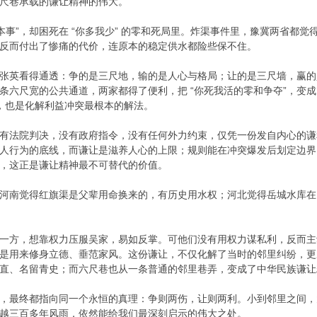
尺巷承载的谦让精神的伟大。
“本事”，却困死在 “你多我少” 的零和死局里。炸渠事件里，豫冀两省都
反而付出了惨痛的代价，连原本的稳定供水都险些保不住。
张英看得通透：争的是三尺地，输的是人心与格局；让的是三尺墙，赢的
条六尺宽的公共通道，两家都得了便利，把 “你死我活的零和争夺”，变成
大智慧，也是化解利益冲突最根本的解法。
有法院判决，没有政府指令，没有任何外力约束，仅凭一份发自内心的谦
人行为的底线，而谦让是滋养人心的上限；规则能在冲突爆发后划定边界
，这正是谦让精神最不可替代的价值。
”：河南觉得红旗渠是父辈用命换来的，有历史用水权；河北觉得岳城水库在
一方，想靠权力压服吴家，易如反掌。可他们没有用权力谋私利，反而主
是用来修身立德、垂范家风。这份谦让，不仅化解了当时的邻里纠纷，更成
直、名留青史；而六尺巷也从一条普通的邻里巷弄，变成了中华民族谦让
，最终都指向同一个永恒的真理：争则两伤，让则两利。小到邻里之间，
越三百多年风雨，依然能给我们最深刻启示的伟大之处。