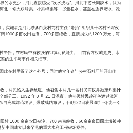
界的水更少，河北直接感受 “没水浇地”。河北下游长期缺水，认为
%，河北：修大跃峰渠、小跃峰渠等，尽量拦水，甚至在边界堵水、改
山段，实施者是河北涉县白芟村前村主任 “老抬” 组织几十名村民深夜
1000多亩农田被淹，700多亩绝收，直接损失约1200 万元，河
该村村主任，在村民中有较强的组织动员能力。目前官方权威党史、水
完整的生平与事件相关细节。
，因此在村里得了这个外号；同时他常年参与乡村石料厂的开山作
濒临绝收，村民陷入生存绝境。他召集本村几十名村民商议并敲定炸渠计
工。1992 年 8 月 21 日深夜，他带领村民趁夜色渡过漳河，
亲自完成炸药埋设、爆破线路布设，于8月22日凌晨3时下令统一引
村 1000 余亩农田被淹、700 余亩绝收，60余亩良田因土壤被冲
元，是新中国成立以来罕见的重大水利工程破坏案件。