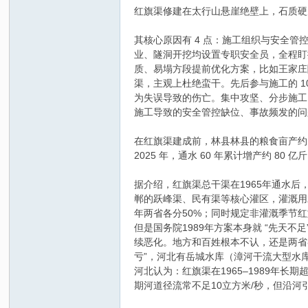
红旗渠修建在太行山悬崖绝壁上，石质硬
其核心原因有 4 点：施工组织与安全
业、隧洞开挖均设置专职安全员，全程盯
质、易塌方段提前优化方案，比如王家庄
渠，主观上杜绝蛮干。先后参与施工的 
为失误导致的伤亡。集中攻坚、分步施工
施工导致的安全管控缺位、事故频发的问
在红旗渠建成前，林县林县的粮食亩产约100
2025 年，通水 60 年累计增产约 80 亿
据介绍，红旗渠总干渠在1965年通水后
郸的跃峰渠、民有渠等核心灌区，灌溉用水
年两省各分50%；同时规定非灌溉季节红
但是国务院1989年方案本身就 “先
续恶化。地方和百姓根本不认，还是两省
亏”，河北有岳城水库（漳河干流大型水库
河北认为：红旗渠在1965–1989年长期
期河道径流常不足10立方米/秒，但沿河引