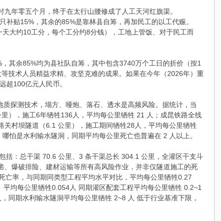
，历时九年零五个月，终于在太行山腰修成了人工天河红旗渠。
家只补贴15%，其余的85%是靠林县自筹，再加民工的以工代赈。
一天大约10工分，每个工分约8分钱），工地上管饭、对于民工而
15%，其余85%均为县社队自筹，其中包含3740万个工日的折价（按1
等技术人员精益求精、攻坚克难的成果。如果在今年（2026年）重
超100亿元人民币。
前地质探测技术，塌方、哑炮、落石、透水是高频风险。据统计，当
），施工6年牺牲136人，平均每公里牺牲 21 人；成昆铁路全线
路关村坝隧道（6.1 公里），施工期间牺牲28人，平均每公里牺牲
哪怕是水利输水隧洞，同期平均每公里死亡也普遍在 2 人以上。
：总干渠 70.6 公里、3 条干渠总长 304.1 公里，全灌区干支斗
崖明渠开凿、爆破排险、建材运输等所有高风险作业，并非仅隧道施工的死
的死亡率，与同期同类型工程平均水平对比，平均每公里牺牲0.27
平均每公里牺牲0.054人 同期灌区配套工程平均每公里牺牲 0.2~1
 人，同期水利输水隧洞平均每公里牺牲 2~8 人 低于行业基准下限，