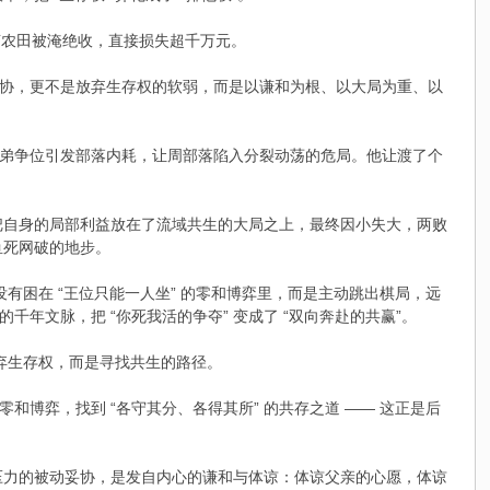
千亩农田被淹绝收，直接损失超千万元。
妥协，更不是放弃生存权的软弱，而是以谦和为根、以大局为重、以
兄弟争位引发部落内耗，让周部落陷入分裂动荡的危局。他让渡了个
都把自身的局部利益放在了流域共生的大局之上，最终因小失大，两败
鱼死网破的地步。
他没有困在 “王位只能一人坐” 的零和博弈里，而是主动跳出棋局，远
文脉，把 “你死我活的争夺” 变成了 “双向奔赴的共赢”。
放弃生存权，而是寻找共生的路径。
和博弈，找到 “各守其分、各得其所” 的共存之道 —— 这正是后
于压力的被动妥协，是发自内心的谦和与体谅：体谅父亲的心愿，体谅