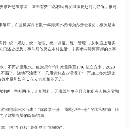
烈要求严惩肇事者，甚至有数百名村民自发组织要赴河北寻仇，被时
刑事破坏，而是豫冀两省数十年漳河水权纠纷的极端爆发，根源是水
实行 “统一规划、统一治理、统一调度、统一管理”，从制度上落实
仅地方口述史提及，事件后他仍在本村生活，未再参与漳河两岸的水事
不再超量取水。红旗渠年均引水量降至1.46 亿立方米，2020
 “渠道不漏了、浇地不浪费了、只用管好农业灌溉了”，再加上多水源兜
效水量和如今 1 亿立方米相差无几。
彻的注解：争则两伤，让则两利。无底线的争夺只会把所有人拖入零和
上下游都把漳河水当成了 “你多拿一分、我就少得一分” 的零和猎物，眼
向了炸渠毁渠的双输结局。
把 “生存权” 异化成了 “排他权”。