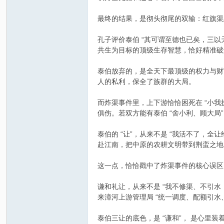
最终的结果，是彻头彻尾的双输：红旗渠总
孔子评价泰伯 “其可谓至德也已矣，三
共生为目标的顶级生存智慧，恰好精准破解
泰伯放弃的，是全天下最顶级的权力与财
人的私利，保全了族群的大局。
而炸渠事件里，上下游恰恰困死在 “小
俱伤。若双方能有泰伯 “舍小利、顾大
泰伯的 “让”，从来不是 “我活不了，全
赴江南，把中原的农耕文明带到荆蛮之地，
这一点，恰恰戳中了炸渠事件的核心误区：
谦和礼让，从来不是 “我不修渠、不引水
来漳河上游管理局 “统一调度、配额引水
泰伯三让的底色，是 “谦和”， 是心