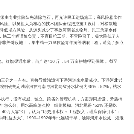
必须由专业排险队先清除危石，再允许民工进场施工；高风险悬崖作
风险。以吴祖太为核心的技术团队全程把控施工设计，对松散地
降低塌方风险，从源头减少了事故河南省文物局。民工为家乡修
境，施工全程谨慎负责，不盲目抢工期、不冒险蛮干，极大降低了人
暂停非关键段施工，集中精干力量攻坚青年洞等咽喉工程，避免了多点
地。红旗渠通水后，亩产达410 斤，54 万亩耕地得到保障 。截至
量的三分之一左右。直接导致浊漳河下游河道来水量减少。下游河北邯
务院明确规定浊漳河在河南与河北两省分水比例为48%：52%，枯水
严格执行，没有权威、独立、跨省的管理机构，方案形同虚设，矛盾持
么分、用水高峰怎么控，细则模糊。河北觉得 “52% 还是吃
0万人靠它），认为 “历史用水权 + 工程投入，理应保障引水”；
“既得利益太大”。1990–1992年华北连续干旱，浊漳河来水锐减，灌溉