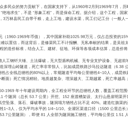
多民众的努力贡献下，在国家支持下，从1960年2月到1969年7月
是 “绝地求生”，不是 “形象工程”，而是保命工程。据介绍，这个工程，国
时期，3万林县民工自带干粮，走上工地，建设水渠，民工们记工分（一般人
元（1960-1969年币值），其中国家补助1025.98万元，仅占总投资的
来难以置信，而这背后，是修渠民工不计报酬、无私奉献的结果，是吴祖太
程的造价标准，结合人工、建材、征地、环保等各项成本估算，总造价将远
全依赖人工钢钎大锤、土法爆破，无大型盾构机械、无专业支护设备、无超
深埋山岭隧道，死亡率非常惊人，比如成昆铁路沙马拉达隧道（6.38 公里
工牺牲占全线总牺牲的80%以上，常规隧道平均每公里牺牲4~10人，成昆铁
、小断面）死亡情况稍轻。地质越复杂、埋深越大、工期越紧，死亡率越高；
60-1969 年十年建设周期内，全工程全环节的总牺牲人数，覆盖工程范围包括
 211 个隧洞（总长 53.7 公里）开挖、152 座渡槽架设、太行山悬
的高空坠落、落石、爆破事故，隧洞塌方牺牲占比不足 40%。建造红旗渠
3人，仅为平均水平的 1/4~1/10。全灌区渠道口径（1500 公里总长）
53.7公里隧洞），即便 81 人全部为隧洞施工牺牲，平均每公里仅 1.51