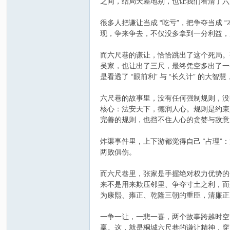
之间，结局天差地别，也让我们看清了六
很多人把谦让当成 “吃亏”，把争夺当成 
现，争来争去，不仅没多拿到一分利益，
而六尺巷的谦让，恰恰跳出了这个死局。
吴家，也让出了三尺，最终凭空多出了一
是看透了 “眼前利” 与 “长久计” 的
六尺巷的故事里，没有任何强制规则，没
核心：法安天下，德润人心。规则是约束
完善的规则，也挡不住人心的贪婪与敌意
炸渠事件里，上下游都觉得自己 “占理
两败俱伤。
而六尺巷里，张家是手握绝对权力优势的
来不是用来欺压邻里、争夺寸土之利，而
为康熙、雍正、乾隆三朝的重臣，清廉正
一争一让，一悲一喜，两个故事跨越时空
赢。这，就是桐城六尺巷的谦让精神，穿