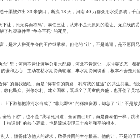
干渠被炸出 33 米缺口，断流 13 天，河南 40 万群众用水受影响，
以天下让，民无得而称焉”。泰伯三让，从来不是无原则的退让、无底线的
了炸渠事件里 “争夺至死” 的死局。
富，是常人拼死争夺的王位继承权。但他的 “让”，不是逃避，是不愿因
我执念” 里：河南不肯让渡半分引水配额，河北不肯退让一步冲突姿态，
局” 的谦和之心，主动在枯水期协商轮灌、丰水期协同调蓄，根本不会走到
让给你” 的自我牺牲，而是 “你有你的前路，我有我的征途” 的共生共赢。
教化民众、兴修水利、建立国家，既成全了周室的兴盛，也开创了吴地的千年
上下游都把漳河水当成了 “非此即彼” 的稀缺资源，却忘了 “让” 不是
，全给下游”，也不是 “我堵死河道，全留自己用”，而是像泰伯一样，跳出零
、丰枯调剂” 的核心逻辑，也是流域实现三十余年和平的根本。
里装着别人，懂得体谅他人的诉求，敬畏共同的生存根基。他的让，不是迫