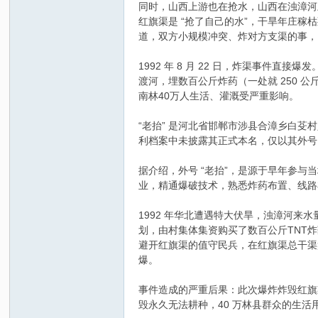
同时，山西上游也在抢水，山西在浊漳河
红旗渠是 “抢了自己的水”，干旱年庄
道，双方小规模冲突、炸对方支渠的事，19
1992 年 8 月 22 日，炸渠事件
渡河，埋数百公斤炸药（一处就 250 公
南林40万人生活、灌溉受严重影响。
“老抬” 是河北省邯郸市涉县合漳乡白芟
利档案中未披露其正式本名，仅以其外号
据介绍，外号 “老抬”，是源于早年参
业，精通爆破技术，熟悉炸药布置、线路
1992 年华北遭遇特大伏旱，浊漳河来
划，由村集体集资购买了数百公斤TNT炸
避开红旗渠的值守民兵，在红旗渠总干渠盘
爆。
事件造成的严重后果：此次爆炸炸毁红旗渠渠
毁永久无法耕种，40 万林县群众的生活