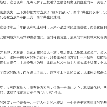
期盼。这份谦和，最终化解了王权继承里最容易出现的血腥内斗，实现了
彻底缺失：上下游都把对方当成了 “抢水的敌人”，而非 “共生的伙伴”
只会被当成争夺的工具，而非共生的准则。
这份传承三千年的谦和礼让精神，从来不是过时的道德说教，而是化解利
安徽桐城六尺巷精神也是如此。面对稀缺资源，清康熙年间桐城六尺巷的
方乡绅，尤其是，吴家所在的吴氏一族，在历史上也是出现过吴广、吴汉
认为，张家手握绝对的权力优势，只要张英给地方官打一声招呼，就能轻
首七言绝句：千里修书只为墙，让他三尺又何妨？万里长城今犹在，不见
了自家的院墙，向后退让了三尺。原本寸土不让的吴家，见张家身居高位
堂，没有以权压人，没有暴力相向，仅凭一份谦让之心，就彻底化解。两
，成就了流传三百多年的 “六尺巷” 佳话。
的冲突：一个是关乎几十万人生计的水资源，一个是关乎家族祖业的宅基地