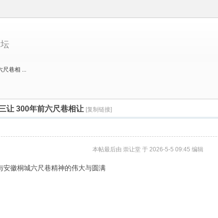
论坛
巷相 ...
三让 300年前六尺巷相让
[复制链接]
本帖最后由 崇让堂 于 2026-5-5 09:45 编辑
神与安徽桐城六尺巷精神的伟大与圆满