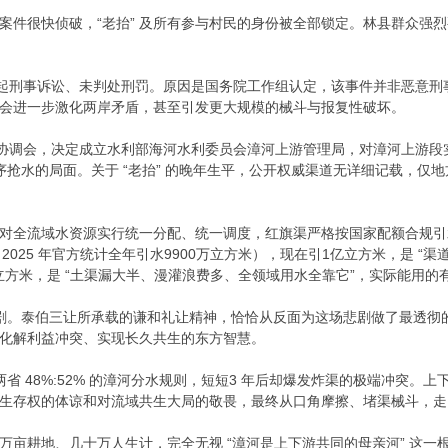
案件很快侦破，“老抬” 及所有参与村民的身份被全部锁定。林县群众强
提起刑事诉讼、未判处刑罚。原因是国务院工作组认定，该事件并非恶意
会进一步激化两岸矛盾，甚至引发更大规模的械斗与报复性破坏。
河水事协调会，决定成立水利部海河水利委员会漳河上游管理局，对漳河上游段
无序抢水的局面。关于 “老抬” 的晚年生平，公开权威渠道无详细记载，
全流域水资源实行统一分配、统一调度，红旗渠严格按国家配额合规引水，
米（2025 年官方统计全年引水9900万立方米），现在引1亿立方米，是
立方米，是 “土渠漏大半、漫灌浪费多、全领域用水全靠它”，实际能用的有
输悲剧。泰伯三让所承载的谦和礼让精神，恰恰从反面为这场悲剧做了最透
化解利益冲突、实现长久共生的东方智慧。
两省 48%:52% 的漳河分水规则，短短3 年后却爆发炸渠的极端冲突。
生存权的体谅和对流域共生大局的敬畏，最终从口角摩擦、堵渠械斗，走
耕地、几十万人生计，完全无视 “漳河是上下游共同的母亲河” 这一根本，