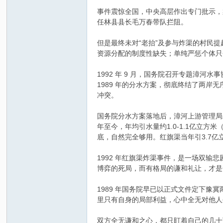
事件震惊全国，中央高层作出专门批示，
任林县县长毛万春带队拦阻。
但是最终未对“老抬”及参与炸渠的村民
资源分配的制度性缺失；单纯严惩个体只
1992 年 9 月，国务院召开专题漳
1989 年的分水方案，彻底终结了两岸
冲突。
国务院分水方案落地后，漳河上游管理局对
年至今，年均引水量约1.0-1.1亿立方
底，自然完全够用。红旗渠当年引3.7亿
1992 年红旗渠炸渠事件，是一场双
博弈的死局，而有格局的谦和礼让，才是
1989 年国务院早已以正式文件定下豫冀
里只有自身的局部利益，心中全无对他人
双方全无谦和之心，都只盯着自己的几十万亩