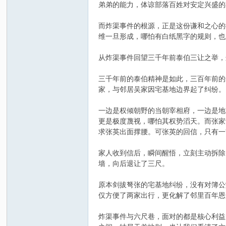
弟弟的能力，体谅部落百姓对安定兴盛的
而炸渠事件的根源，正是这份谦和之心的
维一旦形成，哪怕有白纸黑字的规则，也
从炸渠事件回望三千年前泰伯三让之举，
三千年前的泰伯精神是如此，三百年前的
家，与邻居吴家因宅基地边界起了纠纷。
一边是权倾朝野的当朝宰相府，一边是地
更是极度蔑视，哪怕其权势滔天。而张家
求张英出面撑腰。可张英的回信，只有一
家人收到信后，瞬间醒悟，立刻主动拆除
墙，向后退让了三尺。
原本剑拔弩张的宅基地纠纷，没有对簿公
仅方便了两家出行，更化解了邻里百年恩怨
炸渠事件与六尺巷，面对的都是核心利益