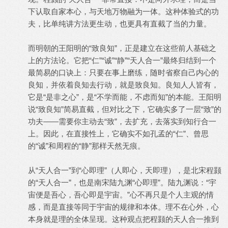
下认取自家本心，与天地万物融为一体。这种体验式的功
夫，比单纯讲方法更生动，也更具有直截了当的力量。
而明朝的王阳明的“致良知”，正是建立在这些前人基础之
上的方法论。它把“仁”“诚”“静”“天人合一”最终归结到一个
最简易的口诀上：只要在事上磨练，随时省察自己内心的
良知，并依着良知去行动，就是致良知。良知人人皆有，
它是“是非之心”，是“不学而能，不虑而知”的本能。王阳明
说“致良知”简易直截，但对比之下，它确实多了一层“致”的
功夫——需要你主动去“致”，去扩充，去落实到知行合一
上。因此，在直接性上，它确实不如孔孟的“仁”、曾思
的“诚”和周程的“静”那样天然无痕。
从“天人合一”到“心即理”（人即心，天即理），是北宋程颢
的“天人合一”，也是南宋陆九渊“心即理”。陆九渊说：“宇
宙便是吾心，吾心即是宇宙。”心不再只是个人主观的情
感，而是直接等同于宇宙的规律和本体。理不在心外，心
本身就是理的全体呈现。这种观点把程颢的天人合一推到