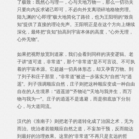
了极致：既然心与理一，心与天地万物一，那么一切功夫
只要向内反求诸己即可，不必向外支离琐碎地格物穷理。
陆九渊的“心即理”极大地简化了路径，也为王阳明的“致良
知”提供了直接的理论先声。王阳明正是在这个方向上继续
深化，最终把“良知”抬高到宇宙本体的高度，“心外无理，
心外无物”。
如果把视野放宽到道家，我们会看到同样的演变逻辑。老
子讲“道可道，非常道”，那个“非常道”是不可言说、不可执
着的宇宙本源。它超越一切具体形态，却又孕育万物。到
了列子和庄子那里，“非常道”被进一步落实为“自然”与“逍
遥”。列子强调顺应自然，庄子则把这种顺应变成一种自由
自在的人生境界：“逍遥游”“齐物论”“天地与我并生，而万
物与我为一”。庄子的逍遥不是逃避，而是彻底放下分别
心，与大道同流。
汉代的《淮南子》则把老子的道转化成了治国之术，无为
而治。统治者若能顺应自然之道，不妄加干预，反而能达
到最好的治理效果。这里的“非常道”不再只是玄远的哲