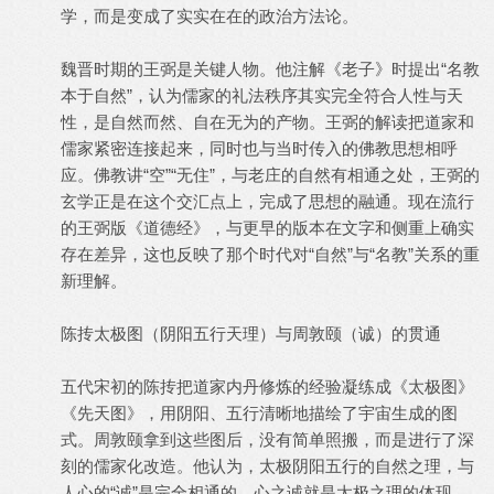
学，而是变成了实实在在的政治方法论。
魏晋时期的王弼是关键人物。他注解《老子》时提出“名教
本于自然”，认为儒家的礼法秩序其实完全符合人性与天
性，是自然而然、自在无为的产物。王弼的解读把道家和
儒家紧密连接起来，同时也与当时传入的佛教思想相呼
应。佛教讲“空”“无住”，与老庄的自然有相通之处，王弼的
玄学正是在这个交汇点上，完成了思想的融通。现在流行
的王弼版《道德经》，与更早的版本在文字和侧重上确实
存在差异，这也反映了那个时代对“自然”与“名教”关系的重
新理解。
陈抟太极图（阴阳五行天理）与周敦颐（诚）的贯通
五代宋初的陈抟把道家内丹修炼的经验凝练成《太极图》
《先天图》，用阴阳、五行清晰地描绘了宇宙生成的图
式。周敦颐拿到这些图后，没有简单照搬，而是进行了深
刻的儒家化改造。他认为，太极阴阳五行的自然之理，与
人心的“诚”是完全相通的。心之诚就是太极之理的体现，