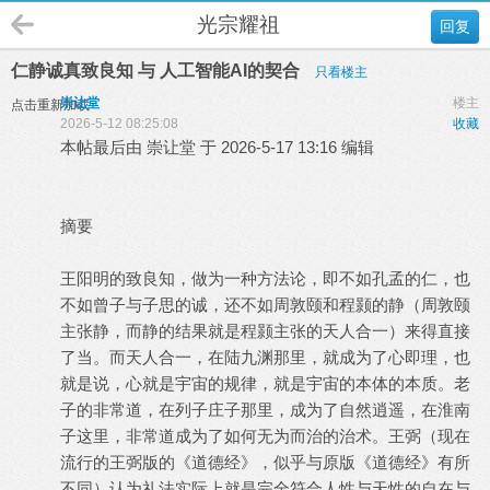
光宗耀祖
回复
仁静诚真致良知 与 人工智能AI的契合
只看楼主
崇让堂
楼主
点击重新加载
2026-5-12 08:25:08
收藏
本帖最后由 崇让堂 于 2026-5-17 13:16 编辑
摘要
王阳明的致良知，做为一种方法论，即不如孔孟的仁，也
不如曾子与子思的诚，还不如周敦颐和程颢的静（周敦颐
主张静，而静的结果就是程颢主张的天人合一）来得直接
了当。而天人合一，在陆九渊那里，就成为了心即理，也
就是说，心就是宇宙的规律，就是宇宙的本体的本质。老
子的非常道，在列子庄子那里，成为了自然逍遥，在淮南
子这里，非常道成为了如何无为而治的治术。王弼（现在
流行的王弼版的《道德经》，似乎与原版《道德经》有所
不同）认为礼法实际上就是完全符合人性与天性的自在与