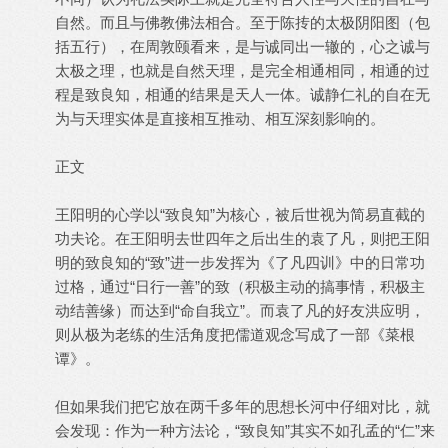
自然。而且与佛教佛法相合。至于陈抟的太极阴阳图（包
括五行），在周敦颐看来，是与诚同出一辙的，心之诚与
太极之理，也就是自然天理，是完全相通相同，相通的过
程是致良知，相通的结果是天人一体。诚静仁礼的自在无
为与天理实体是直接相互推动、相互深刻影响的。
正文
王阳明的心学以“致良知”为核心，被后世视为简易直截的
功夫论。在王阳明去世四年之后出生的袁了凡，则把王阳
明的致良知的“致”进一步发挥为《了凡四训》中的日常功
过格，通过“日行一善”的致（积极主动的搞事情，积极主
动结善缘）而达到“命自我立”。而袁了凡的好友洪应明，
则从极为老练的生活角度把儒道观念写成了一部《菜根
谭》。
但如果我们把它放在两千多年的思想长河中仔细对比，就
会发现：作为一种方法论，“致良知”其实不如孔孟的“仁”来