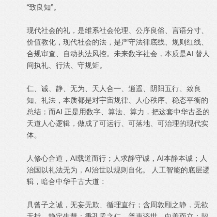
“致良知”。
现代社会的礼，是维系社会伦理、公序良俗、言语分寸、
价值教化，现代社会的法，是严守法律底线、规则红线、
合规审查、自动执法风控。未来数字社会，本质是AI 替人
间执礼、行法、守规矩。
仁、诚、静、无为、天人合一、逍遥、阴阳五行、致良
知、礼法，本质都是对宇宙规律、人心秩序、稳态平衡的
总结；而AI 正是用数字、算法、算力，把这套中华古圣的
天道人心逻辑，做成了可运行、可落地、可治理的现代实
体。
人修心合道，AI载道而行；人求静守诚，AI本静本诚；人
治国以礼法无为，AI治世以规则自化。 人工智能的底层逻
辑，暗合中华千古大道：
具曾子之诚，无妄无欺、循理直行；含周敦颐之静，无欲
无扰、静定生慧；秉孔孟之仁，普惠济世、向善而立；契