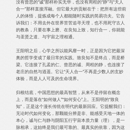
没有曾思的“诚”那样朴实无华，也没有周程的“静”与“天人
合一”那样直接浑融。但它最大的贡献在于：把所有这些前
人的体悟，提炼成每个人都能随时实践的简易功夫。它告
诉我们：不用去外在世界苦苦追寻天理，也不用死守古人
的教条，只要在事上磨、在良知上致，知行合一，你就能
与圣贤之道、与宇宙之理相通。
王阳明之后，心学之所以能风靡一时，正是因为它把最深
奥的哲学变成了最日常的实践。致良知不是终点，而是桥
梁。它连接了孔孟的仁、曾思的诚、周程的静，也连接了
老庄的自然与逍遥。它让“天人合一”不再是少数人的玄妙
体验，而是人人可及的生命境界。
归根结底，中国思想的最高智慧，从来不是停留在概念
上，而是落在“如何做人”“如何安心”上。王阳明的“致良
知”，正是这个漫长传统在明代的最新回应。它提醒我们：
无论时代如何变化，那颗能分辨是非、能感受天地一体的
本心，诚与仁与静与阴阳五行宇宙本质力量（理），是一
脉相承，这始终是我们最可靠的、最真实的依靠，因为这