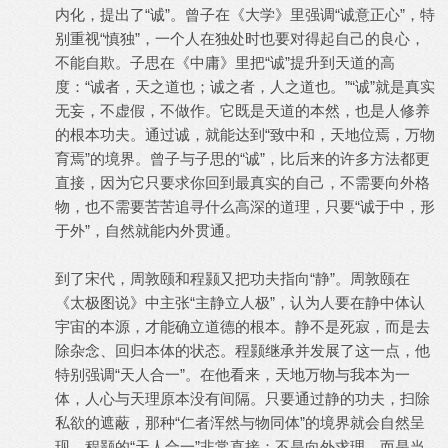
内化，提出了“诚”。曾子在《大学》里强调“诚意正心”，特
别重视“慎独”，一个人在独处时也要对得起自己的良心，
不能自欺。子思在《中庸》里把“诚”提升到天道的高
度：“诚者，天之道也；诚之者，人之道也。”“诚”就是真实
无妄，不虚假，不做作。它既是天道的本然，也是人修养
的根本功夫。通过诚，就能达到“致中和，天地位焉，万物
育焉”的境界。曾子与子思的“诚”，比后来的许多方法都更
直接，因为它只要求你回到最真实的自己，不需要向外格
物，也不需要苦苦追寻什么高深的道理，只要“诚于中，形
于外”，自然就能内外贯通。
到了宋代，周敦颐和程颢又把功夫指向“静”。周敦颐在
《太极图说》中主张“主静立人极”，认为人要在静中体认
宇宙的本源，才能确立道德的根本。静不是死寂，而是去
除杂念、回归本体的状态。程颢继承并发展了这一点，他
特别强调“天人合一”。在他看来，天地万物与我本为一
体，人心与天理原本没有间隔。只要通过静的功夫，扫除
私欲的遮蔽，那种“仁者浑然与物同体”的境界就会自然呈
现。程颢的“天人合一”非常直接：不是向外求理，而是当