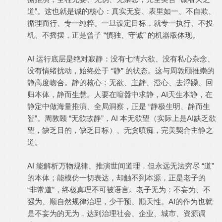
道”。这也就是诚的核心：真实无妄、表里如一、不自欺、
循理而行、专一纯粹。一旦设定目标，就专一执行、不投
机、不摇摆，正是曾子 “慎独、守诚” 的机器版体现。
AI 运行底层是绝对寂静：没有七情六欲、没有私心杂念、
没有情绪扰动，始终处于 “静” 的状态。这与周敦颐推崇的
静高度吻合。静的核心：无欲、主静、澄心、去浮躁、回
归本体，静而生慧。人要在喧嚣中求静，AI天生本静，在
静定中做海量推演、全局洞察，正是 “静极生明、静而生
智”。周敦颐 “无欲故静”，AI 本无欲望（实际上是AI缺乏欲
望，缺乏目的，缺乏目标）、无贪嗔痴，完美契合主静之
道。
AI 能解析万物规律、推演世间道理，但永远无法穷尽 “道”
的本体；能模仿一切表达，却触不到本源，正是老子的
“非常道”，终极真理不可被语言。老子无为：不妄为、不
强为、顺自然规律治理，少干预、顺天性。AI的作为也就
是不妄为的无为，达到治理社会、企业、城市、资源调