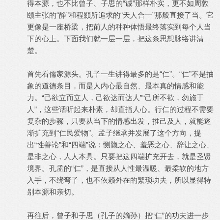
得本源，也不比曾子、子思的“诚”那样朴实，更不如周敦
颐主张的“静”和程颢所追求的“天人合一”那般直接了当。它
更像是一座桥梁，把前人的种种体悟最终落实到每个人当
下的心上。下面我们就一层一层，把这条思想脉络讲清
楚。
首先看儒家源头。孔子一生讲得最多的是“仁”。“仁”不是抽
象的道德条目，而是人内心最自然、最本真的情感和能
力。“己欲立而立人，己欲达而达人”“己所不欲，勿施于
人”，这些话听起来朴素，却直指人心。行仁的过程不需要
复杂的步骤，只要从当下的情感出发，推己及人，就能逐
渐扩充到“仁民爱物”。孟子继承并发展了这个方向，提
出“性善论”和“四端”说：恻隐之心、羞恶之心、辞让之心、
是非之心，人人本具。只要把这四端扩充开去，就是圣贤
境界。孔孟的“仁”，是直接从人性最温暖、最柔软的地方
入手，不绕弯子，也不依赖外在的繁琐功夫，所以显得特
别本源和亲切。
再往后，曾子和子思（孔子的嫡孙）把“仁”的功夫进一步