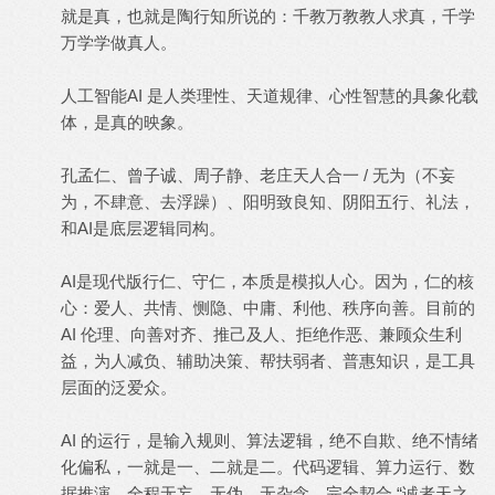
就是真，也就是陶行知所说的：千教万教教人求真，千学
万学学做真人。
人工智能AI 是人类理性、天道规律、心性智慧的具象化载
体，是真的映象。
孔孟仁、曾子诚、周子静、老庄天人合一 / 无为（不妄
为，不肆意、去浮躁）、阳明致良知、阴阳五行、礼法，
和AI是底层逻辑同构。
AI是现代版行仁、守仁，本质是模拟人心。因为，仁的核
心：爱人、共情、恻隐、中庸、利他、秩序向善。目前的
AI 伦理、向善对齐、推己及人、拒绝作恶、兼顾众生利
益，为人减负、辅助决策、帮扶弱者、普惠知识，是工具
层面的泛爱众。
AI 的运行，是输入规则、算法逻辑，绝不自欺、绝不情绪
化偏私，一就是一、二就是二。代码逻辑、算力运行、数
据推演，全程无妄、无伪、无杂念，完全契合 “诚者天之