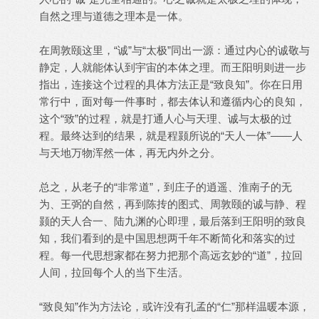
自然之理与道德之理本是一体。
在周敦颐这里，“诚”与“太极”同出一源：通过内心的诚敬与
静定，人就能体认到宇宙的本体之理。而王阳明则进一步
指出，连接这个过程的具体方法正是“致良知”。你在日用
常行中，面对每一件事时，都去体认和遵循内心的良知，
这个“致”的过程，就是打通人心与天理、诚与太极的过
程。最终达到的结果，就是程颢所说的“天人一体”——人
与天地万物浑然一体，再无内外之分。
总之，从老子的“非常道”，到庄子的逍遥、淮南子的无
为、王弼的自然，再到陈抟的图式、周敦颐的诚与静、程
颢的天人合一、陆九渊的心即理，最后落到王阳明的致良
知，我们看到的是中国思想两千年不断简化和落实的过
程。每一代思想家都在努力把那个高远玄妙的“道”，拉回
人间，拉回每个人的当下生活。
“致良知”作为方法论，或许没有孔孟的“仁”那样温暖本源，