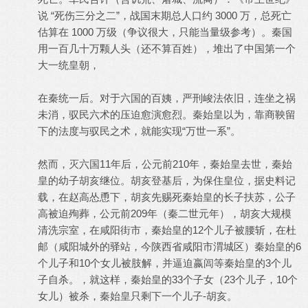
说 “死伤三分之二”，战国末期总人口约 3000 万，总死亡
估算在 1000 万级（争议很大，只能当量级参考）。秦国
用一百几十万颗人头（还不算百姓），堆出了中国第一个
大一统皇朝，
在秦统一后。对于六国的百姨，严刑峻法依旧，连坐之祸
未消，驭民六术的压迫愈演愈烈。秦始皇以为，靠商鞅留
下的法度与驭民之术，就能实现“万世一系”。
然而，灭六国11年后，公元前210年，秦始皇去世，秦始
皇的幼子胡亥继位。胡亥登基后，为保住皇位，据史料记
载，在赵高怂恿下，胡亥先赐死秦始皇的长子扶苏，公子
高被迫殉葬，公元前209年（秦二世元年），胡亥大规模
清洗宗室，在咸阳街市，秦始皇的12个儿子被腰斩，在杜
邮（咸阳城外的驿站，今陕西省咸阳市渭城区）秦始皇的6
个儿子和10个女儿被肢解，并逼迫嬴闾等秦始皇的3个儿
子自杀。，就这样，秦始皇的33个子女（23个儿子，10个
女儿）被杀，秦始皇只剩下一个儿子-胡亥。