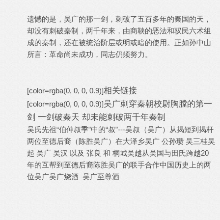
遗憾的是，吴广的那一剑，刺破了五百多年的秦国的天，
却没有刺破秦制，两千年来，由商鞅的恶法和驭民六术组
成的秦制，还在被统治阶层或明或暗的使用。正如孙中山
所言：革命尚未成功，同志仍须努力。
相关链接
[color=rgba(0, 0, 0, 0.9)]
吴广刺穿秦朝校尉胸膛的第一
[color=rgba(0, 0, 0, 0.9)]
剑 一剑破秦天 却未能刺破两千年秦制
吴氏先祖“伯仲叔季”中的“叔”---吴叔（吴广）
从揭短到揭杆
两位至德后裔（陈胜吴广）在大泽乡
吴广 公孙瓒 吴三桂
吴
起 吴广 吴汉 以及 张良 和 桐城吴越
从吴国与田氏跨越20
年的互帮到至德后裔陈胜吴广的联手合作
中国历史上的两
位吴广
吴广烧酒 吴广至尊酒