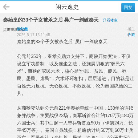
闲云逸史
回复
秦始皇的33个子女被杀之后 吴广一剑破秦天
只看楼主
崇让堂
楼主
点击重新加载
2026-5-17 13:11:45
收藏
秦始皇的33个子女被杀之后 吴广一剑破秦天
公元前359年，秦孝公鼎力支持下，商鞅开始变法，不仅
设立军功爵制，以及连坐之法，还施展阴狠的“驭民六
术”，商鞅的驭民六术，核心是“弱民、贫民、疲民、辱
民、愚民、虐民”，六术环环相扣，层层递进，目的就是让
百姓无力反抗、无心反抗、不敢反抗，沦为秦国统治的工
具。
从商鞅变法到公元前221年秦始皇统一中国，138年的连续
兼并战争，主要战役22场，秦军斩首合计约170万到180万
六国士兵。其中白起一人带兵斩首近90万（伊阙24万、长
平45万等）。秦国自身战损：粗略估计约50万到60万士兵
死亡。军民合计（含饥荒、屠城、流离）：《帝王世纪》