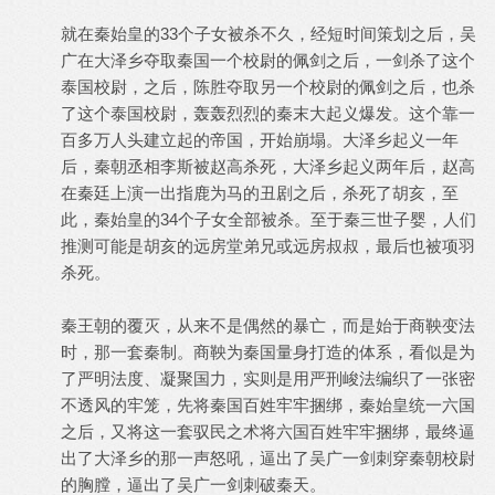
就在秦始皇的33个子女被杀不久，经短时间策划之后，吴
广在大泽乡夺取秦国一个校尉的佩剑之后，一剑杀了这个
泰国校尉，之后，陈胜夺取另一个校尉的佩剑之后，也杀
了这个泰国校尉，轰轰烈烈的秦末大起义爆发。这个靠一
百多万人头建立起的帝国，开始崩塌。大泽乡起义一年
后，秦朝丞相李斯被赵高杀死，大泽乡起义两年后，赵高
在秦廷上演一出指鹿为马的丑剧之后，杀死了胡亥，至
此，秦始皇的34个子女全部被杀。至于秦三世子婴，人们
推测可能是胡亥的远房堂弟兄或远房叔叔，最后也被项羽
杀死。
秦王朝的覆灭，从来不是偶然的暴亡，而是始于商鞅变法
时，那一套秦制。商鞅为秦国量身打造的体系，看似是为
了严明法度、凝聚国力，实则是用严刑峻法编织了一张密
不透风的牢笼，先将秦国百姓牢牢捆绑，秦始皇统一六国
之后，又将这一套驭民之术将六国百姓牢牢捆绑，最终逼
出了大泽乡的那一声怒吼，逼出了吴广一剑刺穿秦朝校尉
的胸膛，逼出了吴广一剑刺破秦天。