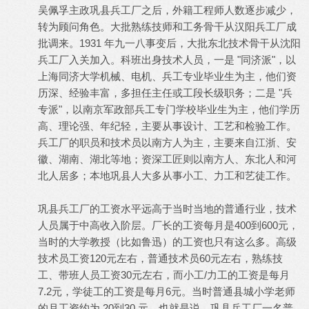
吴佩孚主政巩县兵工厂之后，外籍工程师人数逐步减少，
转为顾问角色。大批熟练技师和工务骨干从汉阳兵工厂成
批调来。1931 年九一八事变后，大批东北技术骨干从沈阳
兵工厂入关加入。科班出身技术人员，一是 "同济派"，以
上海同济大学机械、电机、兵工专业毕业生为主，他们资
历深、经验丰富，多担任主任或工段长级职务；二是 "兵
专派"，以南京军政部兵工专门学校毕业生为主，他们学历
高、理论强、年纪轻，主要从事设计、工艺和检验工作。
兵工厂的职员和技术员以南方人为主，主要来自江浙、安
徽、湖南、湖北等地；资深工匠则以南方人、东北人和河
北人居多；本地巩县人大多从事小工、力工和艺徒工作。
巩县兵工厂的工资水平远高于当时当地的普通行业，技术
人员属于中高收入阶层。厂长的工资每月是400到600元，
当时的大学教授（比如鲁迅）的工资也只有这么多。高级
技术员工资120元左右，普通技术员60元左右，熟练技
工、带班人员工资30元左右，而小工/力工的工资是每月
7.2元，学徒工的工资是每月6元。当时普通县城小学老师
的月工资约为 20到30 元。也就是说，巩县兵工厂一名普