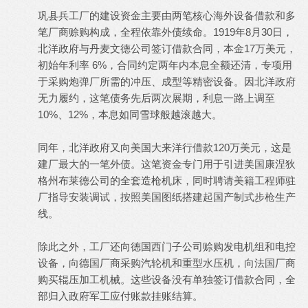
巩县兵工厂的建设资金主要由两笔核心海外设备借款和多
笔厂商赊购构成，全程依靠外债续命。1919年8月30日，
北洋政府与丹麦文德公司签订借款合同，本金17万美元，
初始年利率 6%，合同约定两年内本息全额还清，专项用
于采购炮弹厂所需的冲压、成型等精密设备。因北洋政府
无力履约，这笔债务先后两次展期，利息一路上调至
10%、12%，本息如同雪球般越滚越大。
同年，北洋政府又向美国大来洋行借款120万美元，这是
建厂最大的一笔外债。这笔资金专门用于引进美国康涅狄
格州布莱德公司的全套造枪机床，同时聘请美籍工程师驻
厂指导安装调试，按照美国图纸搭建起国产制式步枪生产
线。
除此之外，工厂还向德国西门子公司赊购发电机组和电控
设备，向德国厂商采购汽轮机和重型水压机，向法国厂商
购买辊压加工机械。这些设备没有单独签订借款合同，全
部归入政府军工应付账款挂账结算。