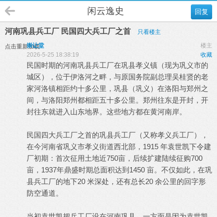
闲云逸史
回复
河南巩县兵工厂 民国四大兵工厂之首
只看楼主
崇让堂
楼主
点击重新加载
2026-5-25 18:38:19
收藏
民国时期的河南巩县兵工厂在巩县孝义镇（现为巩义市的
城区），位于伊洛河之畔，与原国务院副总理吴桂贤的老
家河洛镇相距约十多公里，巩县（巩义）在洛阳与郑州之
间，与洛阳郑州都相距五十多公里。郑州往东是开封，开
封往东就进入山东地界。这些地方都在黄河南岸。
民国四大兵工厂之首的巩县兵工厂（又称孝义兵工厂），
在今河南省巩义市孝义街道西北部，1915 年袁世凯下令建
厂初期：首次征用土地近750亩，后续扩建陆续征购700
亩，1937年鼎盛时期总面积达到1450 亩。不仅如此，在巩
县兵工厂的地下20 米深处，还有总长20 余公里的回字形
防空通道。
当初袁世凯把兵工厂设在河南巩县，一方面是因为袁世凯