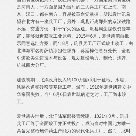
是河南人，一方面是因为当时的三大兵工厂在上海、南
京、汉口，都在南方，容易被革命党掌握，所以袁世凯希
望在北方有一座兵工厂，另外，巩县距离郑州的京汉铁路
不远，交通方便，利于军火的运送。巩县周边煤铁资源丰
富，能够就近获取工业原料。1915年6月，袁世凯亲自批
示同意选址方案，同年8月，巩县兵工厂正式破土动工，由
北洋海军名将萨镇冰担任督办，蒋廷梓任总务处长，全套
引进欧美先进技术与设备，规划建设动力、制枪、炮弹、
机械四大分厂。
建设初期，北洋政府投入约100万国币用于征地、水塔、
铁路岔道和砖窑等基础工程。然而，1916年袁世凯建立中
华帝国失败，当年6月6日袁世凯病逝之时，工厂尚未竣
工。
袁世凯去世后，北洋陆军部接管续建。1921年9月，巩县
兵工厂终于全面竣工并正式投产，成为当时中国北方唯一
具备完整枪炮弹药生产能力的现代化兵工厂。然而，此时