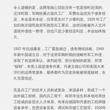
令人遗憾的是，这两笔核心贷款没有一笔是按时还清的。
北洋时期，军阀轮番占据兵工厂，军费永远优先于债务偿
还，本金基本未还，仅零星支付了少量利息。1929 年工厂
划归南京国民政府军政部兵工署后，这些旧账被并入北洋
遗留外债统一整理，但也只是少量偿还利息，本金始终拖
欠。
1937 年抗战爆发，工厂紧急南迁，债务继续挂账。1949
年新中国成立后，对于这类军阀时期的侵略性军工外债，
采取了有选择承认、谈判处理、部分核销的政策。所谓
"核销"，本质上就是债务作废。丹麦文德公司和美国大来
洋行的这两笔债务，最终都作为历史坏账被彻底核销，永
久无需偿还。
巩县兵工厂的技术人员构成复杂，来源多样，形成了一个
由外籍工程师、国内兵工骨干、科班毕业生和本地培养技
工组成的多层次人才体系。有来自德国和丹麦的工程师随
设备来华，负责设备安装、调试和关键工艺指导。1920年