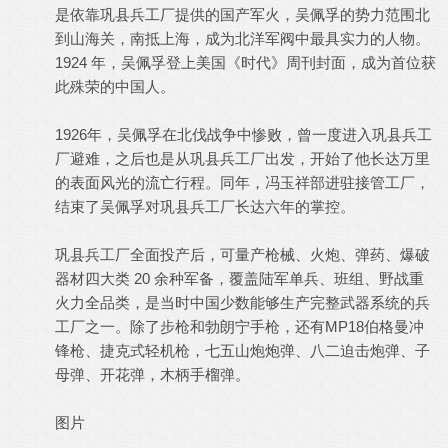
是依靠巩县兵工厂提供的国产军火，吴佩孚的势力范围北
到山海关，南抵上海，成为北洋军阀中最具实力的人物。
1924 年，吴佩孚登上美国《时代》周刊封面，成为首位获
此殊荣的中国人。
1926年，吴佩孚在北伐战争中惨败，曾一度进入巩县兵工
厂避难，之后也是从巩县兵工厂出发，开始了他长达万里
的表面风光的流亡行程。同年，冯玉祥部进驻接管工厂，
结束了吴佩孚对巩县兵工厂长达六年的掌控。
巩县兵工厂全面投产后，可量产枪械、火炮、弹药、爆破
器材四大类 20 余种军备，覆盖陆军单兵、班组、野战重
火力全品类，是当时中国少数能够生产完整武器系统的兵
工厂之一。除了步枪和勃朗宁手枪，还有MP18伯格曼冲
锋枪、捷克式轻机枪，七五山炮炮弹、八二迫击炮弹、子
母弹、开花弹，木柄手榴弹。
图片