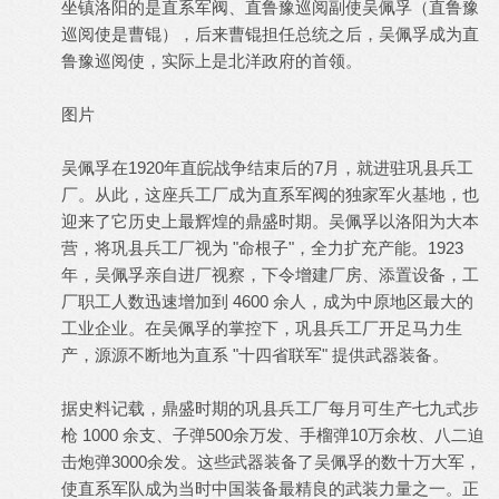
坐镇洛阳的是直系军阀、直鲁豫巡阅副使吴佩孚（直鲁豫
巡阅使是曹锟），后来曹锟担任总统之后，吴佩孚成为直
鲁豫巡阅使，实际上是北洋政府的首领。
图片
吴佩孚在1920年直皖战争结束后的7月，就进驻巩县兵工
厂。从此，这座兵工厂成为直系军阀的独家军火基地，也
迎来了它历史上最辉煌的鼎盛时期。吴佩孚以洛阳为大本
营，将巩县兵工厂视为 "命根子"，全力扩充产能。1923
年，吴佩孚亲自进厂视察，下令增建厂房、添置设备，工
厂职工人数迅速增加到 4600 余人，成为中原地区最大的
工业企业。在吴佩孚的掌控下，巩县兵工厂开足马力生
产，源源不断地为直系 "十四省联军" 提供武器装备。
据史料记载，鼎盛时期的巩县兵工厂每月可生产七九式步
枪 1000 余支、子弹500余万发、手榴弹10万余枚、八二迫
击炮弹3000余发。这些武器装备了吴佩孚的数十万大军，
使直系军队成为当时中国装备最精良的武装力量之一。正