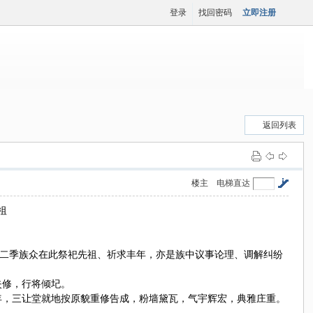
登录
找回密码
立即注册
返回列表
楼主
电梯直达
祖
二季族众在此祭祀先祖、祈求丰年，亦是族中议事论理、调解纠纷
失修，行将倾圮。
年，三让堂就地按原貌重修告成，粉墙黛瓦，气宇辉宏，典雅庄重。