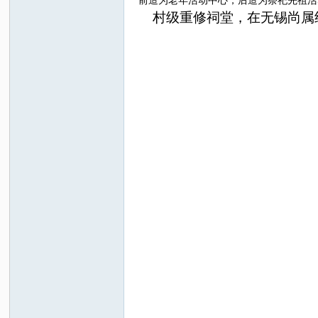
前造为老年活动中心，后造为祭祀先祖活
村级重修祠堂，在无锡尚属
吴
氏