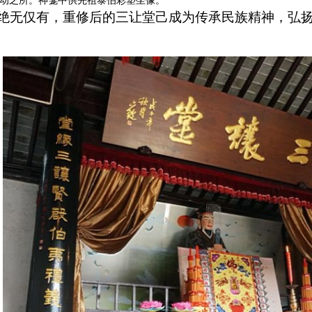
动之所。神龛中供先祖泰伯彩塑坐像。
绝无仅有，重修后的三让堂己成为传承民族精神，弘