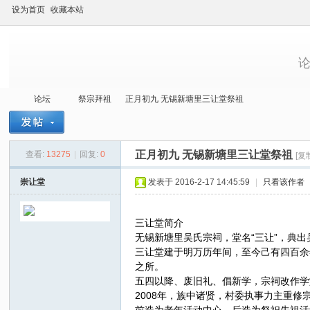
设为首页
收藏本站
论坛
祭宗拜祖
正月初九 无锡新塘里三让堂祭祖
正月初九 无锡新塘里三让堂祭祖
查看:
13275
|
回复:
0
[复
当
»
›
›
›
崇让堂
发表于 2016-2-17 14:45:59
|
只看该作者
三让堂简介
无锡新塘里吴氏宗祠，堂名“三让”，典
三让堂建于明万历年间，至今己有四百余
之所。
五四以降、废旧礼、倡新学，宗祠改作学
2008年，族中诸贤，村委执事力主重
代