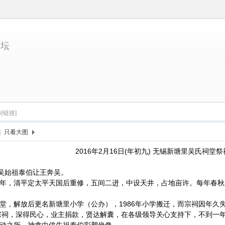
论坛
制链接]
|
只看大图
2016年2月16日(年初九) 无锡新塘里吴氏祠堂祭
出吴始祖泰伯让王奔吴。
年，清平定太平天国后重修，五间二进，中设天井，占地亩许。每年春秋
堂，解放后更名新塘里小学（公办），1986年小学搬迁，而宗祠因年久
修宗祠，深得民心，业主捐款，贤达解囊，在各级领导关心支持下，不到一