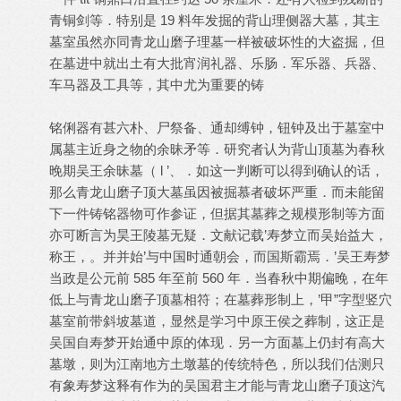
青铜剑等．特别是 19 料年发掘的背山理侧器大墓，其主
墓室虽然亦同青龙山磨子理墓一样被破坏性的大盗掘，但
在墓进中就出土有大批宵润礼器、乐肠．军乐器、兵器、
车马器及工具等，其中尤为重要的铸
铭俐器有甚六朴、尸祭备、通却缚钟，钮钟及出于墓室中
属墓主近身之物的余昧矛等．研究者认为背山顶墓为春秋
晚期吴王余昧墓（ l ’、．如这一判断可以得到确认的话，
那么青龙山磨子顶大墓虽因被掘慕者破坏严重．而未能留
下一件铸铭器物可作参证，但据其墓葬之规模形制等方面
亦可断言为昊王陵墓无疑．文献记载’寿梦立而吴始益大，
称王，。并并始’与中国时通朝会，而国斯霸焉．’吴王寿梦
当政是公元前 585 年至前 560 年．当春秋中期偏晚，在年
低上与青龙山磨子顶墓相符；在墓葬形制上，’甲”字型竖穴
墓室前带斜坡墓道，显然是学习中原王侯之葬制，这正是
吴国自寿梦开始通中原的体现．另一方面墓上仍封有高大
墓墩，则为江南地方土墩墓的传统特色，所以我们估测只
有象寿梦这释有作为的吴国君主才能与青龙山磨子顶这汽