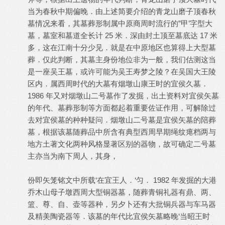
当为春秋中期偏晚．由上述简要介绍的青龙山磨子顶春秋
墓情况来看，其墓葬形制属中原商周时流行的”甲’字型大
墓，墓室和墓道全长计 25 米．深由封土顶至墓底达 17 米
多，这在江南十分少见．就是在中原地区也算得上大型墓
葬．仅此判断，其墓主身份地位非为一般，我们估测这当
是一座吴王墓，或许可能为吴王寿梦之陵？在吴国大王陵
区内．属西周时代的大墓有烟墩山康王时的宜侯久墓．
1986 年又对烟墩山二号墓作了发掘，出土资料对宜侯矢墓
的年代、墓葬形制等方面都起着重要佐证作用，可解除过
去对宜侯墓的种种疑问．烟墩山二号墓是宜侯矢墓的陪葬
墓，根据该墓随葬品中所含有典型西周早期绳纹瘪档两与
地方土著文化两种风格显著区别的器物，故可确定二号墓
主亦当为南下周人，其身，
份即矢笼铭文中所载‘在宜王人．‘匀． 1982 年发掘的大港
乔木山母子墩西周大型铜器墓，随葬青铜礼器有鼎、两、
篮、尊、自、壶等器种，另夕卜还有大批铜兵器与车马器
及精美陶瓷器等．该墓的年代比宜侯矢墓略晚‘当昭王时