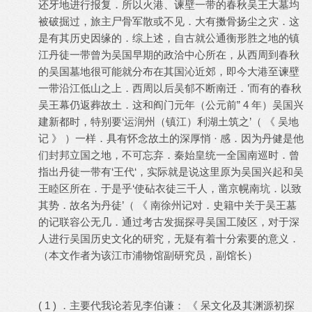
还牙地进行报复．所以火港、谏壁一带的春秋吴王大墓均
被破掘过，旅主尸骨军散或不见．大有擞骨扬尘之灾．这
是有其历史因缘的．综上述，自古就公通衡形胜之地的镇
江丹徒一带曾为吴国早期的政洽中心所在，从西周到春秋
的吴国墓地很可能就分布在其国沁近郊，即今大港至谏壁
一带沿江低山之上．西周以后吴郁不断南迁．’而有的春秋
吴王幕仍返葬故土．这和阎门元年（公元前” 4 年）吴国兴
建新都时，特别要‘运润州（镇江）利湖土筑之’（ 《 吴地
记 》 ）一样．具有怀念故土的深厚悄 · 感．因为丹健是他
们封邦立国之地，不可忘弃．秦始皇统一全国南巡时．曾
指出丹徒一带有‘王代‘，实际就是说这里原为吴国兴起和吴
王睦区所在．于是乎‘使砧衣徒三千人，凿京幌南坑．以致
其势．故名为丹徒’（ 《 南徐州记对．史籍中关于吴王墓
的记联容公无几．通过考古发掘探寻吴国工陵区，对于深
人进行吴国历史文化的研究，无疑有着十分索要的意义．
（本文作者为该江市浦物馆副研究员，副馆长）
( 1 ) ．主要代我论若见李伯谦： 《 呆文化及其渊源初探