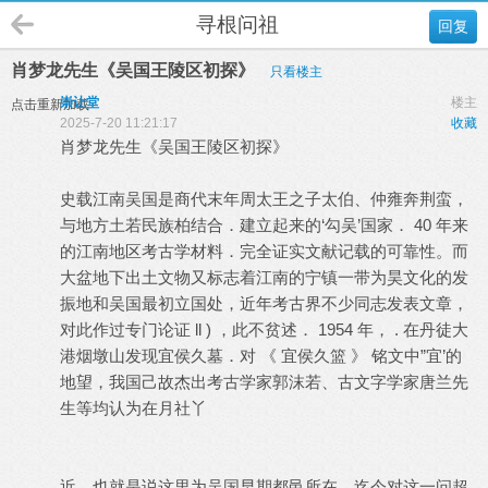
寻根问祖
回复
肖梦龙先生《吴国王陵区初探》
只看楼主
崇让堂
楼主
点击重新加载
2025-7-20 11:21:17
收藏
肖梦龙先生《吴国王陵区初探》
史载江南吴国是商代末年周太王之子太伯、仲雍奔荆蛮，
与地方土若民族柏结合．建立起来的‘勾吴’国家． 40 年来
的江南地区考古学材料．完全证实文献记载的可靠性。而
大盆地下出土文物又标志着江南的宁镇一带为昊文化的发
振地和吴国最初立国处，近年考古界不少同志发表文章，
对此作过专门论证 ll ) ，此不贫述． 1954 年， . 在丹徒大
港烟墩山发现宜侯久墓．对 《 宜侯久篮 》 铭文中”宜’的
地望，我国己故杰出考古学家郭沫若、古文字学家唐兰先
生等均认为在月社丫
近．也就是说这里为吴国早期都邑所在．迄今对这一问超