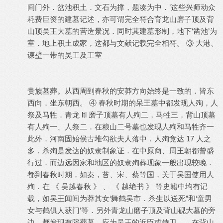
间门外．岔池积土．文石为撑，题凑为中．’这些兴师动众
耗费巨资的建墓记述，亦可谓完全符合育龙山磨子顶及背
山顶吴王大墓的营造景况．同时其建墓形制，地下‘凿池’为
室．地上积土成家，这都与文献记载完全相符。 ③ 大港、
谏壁一带的吴王及王室
贵族墓葬。从西周到春秋的安莽方向始终是一致的．皆东
西向．坐东朝西。 ④ 春秋时期的呆王墓中都发现人殉，人
祭及马牲．青龙 ltl 磨子顶墓有人殉二，马牲三，背山顶墓
有人殉一、人祭二．在粮山二号墓也发现人殉和马牲齐一
此外．河南固始侯古堆勾欲夫人落中．人殉竞达 17 人之
多．杀殉是发达的奴隶制象证．在中原商、周王朝都曾盛
行过．而边远因家和地区的奴隶殉葬现象一般出现较晚．
都到春秋时期，如秦，苔、宋、蔡等国，关于吴国使用人
殉．在 《 吴越春秋 》 、 《 越绝书 》 等史籍中均有记
载，如吴王闻间为莽其女‘舞鹤吴市．杀生以送死”和‘童男
女与鹤俱人获门’等．另外青龙山磨子顶及背山砚大墓的旁
边，都发现有陪葬墓．应为吴王的近臣或侍卫．。在背山