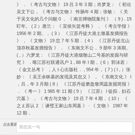
》 ． 《 考古与文物 》 19 吕 3 年 3 期；肖梦龙： 《 初论
吴文下公， 《 考古与文物 》 怜肠年 4 期；张敏： 《 关
于吴文化的几个问舰 0 ． 《 南京搏物院集刊 》 （ 9 ) . 19
盯年。 ( 2 ）唐兰： 《 宜侯矢篮考释 》 ． 《 考古学报 》
1956 年 2 期。， ( 3 ） 《 江苏丹徒大港土墩墓发摘报告
》 ， 《 文物 》 19 忿 7 年 5 期． ( 4 ） 《 江苏丹徒北山
顶存秋墓发拥报告 》 ． 《 东南文不公， 9 朋年 3 涛期。
( , ）六梦龙： 《 江苏丹徒大港烟墩山二号基的发掘与研
究 》 ．喀江苏社联通讯户 1 , 88 年 I 期， ( 6 ）郭沫若：
《 金文丛考 》 ，人 t 心出版杜． , 954 年， ( 7 ) ( I , ）张
妙： 《 吴王余昧墓的发现及其怠义 》 ， 《 东南文化 》 I
，吕，年 3 月期 ( 8 ） 《 江苏丹徒磨盘墩周蕊发掘简报 》
． 《 考一 》 1 985 年 11 期 ( 9 ） 《 江苏） l 徒拟．妇石
穴墓 》 ， 《 考古与文物 》 19 吕 7 年 4 期． ( 10 ） 《
之￡苏认 2 〔 谏璧王家山东周墓 》 · 《 文物 》 1987 年
12 期．
点击重新加载