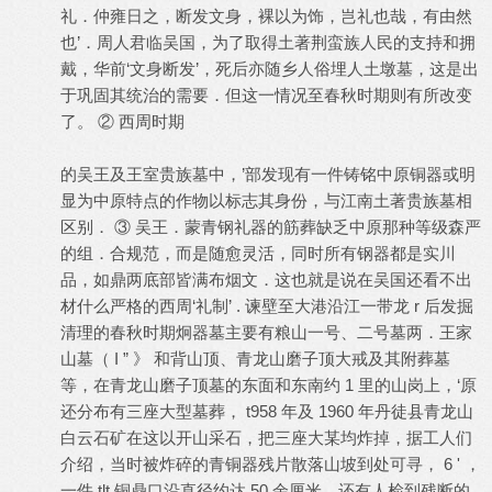
礼．仲雍日之，断发文身，裸以为饰，岂礼也哉，有由然
也’．周人君临吴国，为了取得土著荆蛮族人民的支持和拥
戴，华前‘文身断发’，死后亦随乡人俗埋人土墩墓，这是出
于巩固其统治的需要．但这一情况至春秋时期则有所改变
了。 ② 西周时期
的吴王及王室贵族墓中，’部发现有一件铸铭中原铜器或明
显为中原特点的作物以标志其身份，与江南土著贵族墓相
区别． ③ 吴王．蒙青钢礼器的筋葬缺乏中原那种等级森严
的组．合规范，而是随愈灵活，同时所有钢器都是实川
品，如鼎两底部皆满布烟文．这也就是说在吴国还看不出
材什么严格的西周‘礼制’ . 谏壁至大港沿江一带龙 r 后发掘
清理的春秋时期炯器墓主要有粮山一号、二号墓两．王家
山墓（ I ” 》 和背山顶、青龙山磨子顶大戒及其附葬墓
等，在青龙山磨子顶墓的东面和东南约 1 里的山岗上，‘原
还分布有三座大型墓葬， t958 年及 1960 年丹徒县青龙山
白云石矿在这以开山采石，把三座大某均炸掉，据工人们
介绍，当时被炸碎的青铜器残片散落山坡到处可寻， 6 ' ，
一件 tlt 铜鼎口沿直径约达 50 余厘米．还有人检到残断的