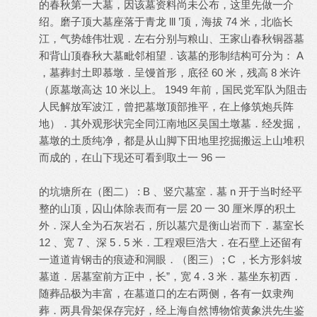
的春秋第一大墓，因该墓资料尚未公布，这里先做一介
绍。磨子顶大墓座落于青龙 lll ’顶，海拔 74 米，北临长
江，气势雄伟壮观．左右分别与粮山、王家山春秋铜器墓
和背山顶春秋大墓毗邻相望．该墓的形制结构可分为： A
，墓葬封土即慕墩．呈馒首形，底径 60 米，残高 8 米许
（原墓墩高达 10 米以上。 1949 年前，国民党军队为阻击
人民解放军波江，曾把墓墩顶部推平，在上修筑炮兵阵
地）．其外观形状完全同江南地区吴国土墩墓．经发掘，
墓墩的土质纯净，都是从山脚下田地里挖掘搬运上山堆积
而成的，在山下现还可看到取土一 96 一
的坑塘所在（图二） : B 、竖穴墓室．墓 n 开于当时经平
整的山顶，囚山体除表而有一层 20 一 30 厘米厚的积土
外．深人全为石灰岩石，所以墓穴是衡山岩而下．墓室长
12 、宽 7 、深 5 . 5 米．工程艰巨浩大．在石壁上还留有
一道道肯钢击的痕迹和洞眼．（图三） ; C ，长方形斜坡
墓道．居墓室前方正中，长”，宽 4 . 3 米．墓坐东初西．
随葬品极为丰富，在墓道口的左右两侧，各有一奴隶殉
葬．两具骨架保存完好，经上海自然博物馆黄象洪先生鉴