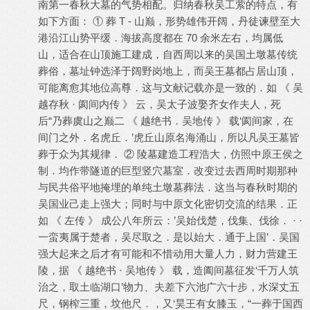
南第一春秋大墓的气势相配。归纳春秋吴工萦的特点，有
如下方面： ① 葬 T - 山巅，形势雄伟开阔，丹徒谏壁至大
港沿江山势平缓．海拔高度都在 70 余米左右，均属低
山，适合在山顶施工建成，自西周以来的吴国土墩墓传统
葬俗，墓址钟选泽于阔野岗地上，而吴王墓都占居山顶，
可能离愈其地位高尊．这与文献记载亦是一致的．如 《 吴
越存秋 · 阂间内传 》 云，吴太子波娶齐女作夫人，死
后“乃葬虞山之巅二 《 越绝书．吴地传 》 载‘阂间家，在
间门之外．名虎丘．’虎丘山原名海涌山，所以凡吴王墓皆
葬于众为其规律． ② 陵墓建造工程浩大，仿照中原王侯之
制．均作带隧道的巨型竖穴墓室．改变过去西周时期那种
与民共俗平地掩埋的单纯土墩墓葬法．这当与春秋时期的
吴国业己走上强大；同时与中原文化密切交流的结果．正
如 《 左传 》 成公八年所云：’吴始伐楚，伐集、伐徐． · ·
一蛮夷属于楚者，吴尽取之．是以始大．通于上国’．吴国
强大起来之后才有可能和不惜动用大量人力，财力营建王
陵，据 《 越绝书 · 吴地传 》 载，造阖间墓征发‘千万人筑
治之，取土临湖口’物力、夫差下六池广六十步，水深丈五
尺，钢榨三重，坟他尺．，又‘昊王有女膝玉，“一葬于国西