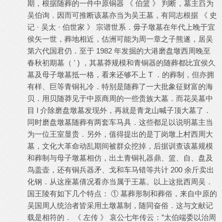
期，根据随葬的一件中原铜器 《 伯篮 》 判断，墓主舀为
吴伯询．因而可推断该墓亦当为吴王墓，有同志根据 《 史
记 · 吴太 · 伯世家 》 宗谱世系．毋子墩墓在年代上晚于宜
侯矢一世，葬地相近，估洲可能为周一章之子熊遂，居吴
第六代国君仍．至于 1982 年发掘的大港磨盘墩西周晚至
春秋初期墓（ ' ) ，其墓莽规模和青铜器的随葬都比宜侯久
墓及母子墩墓抵一格，看来还够不上 T ．的葬制，但亦拥
有样、巨等青铜礼冷．特别是随葬了一大批象征财富的海
贝．用贝随莽见于中原商周的一些贵族大墓．而花吴墓中
目 l 介除磨盘墩墓发现外，再就是青龙山喊子顶大墓了．
同时磨盘墩墓随葬有两套车马具．这些都足以说明墓主当
为一位王室显贵．另外，值得提出的是丁岗墩上村西周大
墓，文化大革命动乱期间被群众挖掉，后据训查该墓规模
和葬制与母子墩墓相仿，出土青铜礼器鼎、篮、自、盘及
鸟盖壶，还有铜兵器矛、戈和车马错等共计 200 余斤卖出
化钢．从这座墓倩况看亦当属于王墓。以上这批西周吴．
国王陵有如下几个特点： ① 墓葬形制和葬俗，来自中原的
吴国周人统治者皆采用土墩墓制，随同奋俗．这与文献记
载是相符的． 《 左传 》 哀公七年传云：”太伯端委以治周