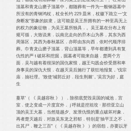
顶墓和青龙山磨子顶墓中，都随葬有一件为一般钢器墓中
所没有的青钢鸿杖，杖全长约 229 皿米，杖徽下跪立一‘文
身断发”形象的奴隶，这可能是吴王所拥有的一种至高无上
的权力的象征物．为吴王墓所独具．。吴王墓在分布上有
规可循，大致说来．以南北走向的乔木山为界，其东为西
周落区．其西为春秋墓区．亦即由东向西．依时代顺序排
葬。巾青龙山磨子顶墓．背山顶墓等，早年都遭到具有复
仇性的严 t 破坏和挖掘，掘墓者可能来自越．楚两个方
面．吴与越有着很深的国仇家恨，越王勾践会价受唇和卑
身事吴的深仇大恨．在越灭吴后施行了获狂地报复，’伐宗
庙．抽社理。’致使‘城郭丘好．段生荆棘’ , ’吴宫为好，庭
生
蔓草’（ 《 吴越容秋 》 ）．除彻底焚毁吴国的城池．宫
室．使之变成一片度宜外． j 呼就是挖祖坟 · 那些亚立山
顶的吴王大墓．当然琏越夕、发泄仇恨的重点破坏对象．
再者楚灭越后．对故吴东龙之邪郁．特别是’抽平王之不．
出其尸．鞭之三百”（ 《 吴越存秋 》 ）的宿怨，亦要以牙