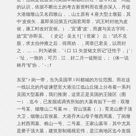
的认识，依据不断出土的考古新资料而在逐步深人．丹徒
大港烟墩山又名四墩山，，山土原有 4 座大型土墩茹．其
中’皮侯矢．墓即呆旧第五代国君周章．’武王时封他为皮
侯，康工时改封宜侯。） . ‘宜’通”皮’，而虞与吴古字同．
故”宜”亦即吴、 《 史记 · 吴太 f [ ' l 世家 》 云：”武不克
股，求太伯仲雍之后．得周劝．，周章已君吴，以而封
之． … … 列为诸侯． ' i 口 11 矢篮铭文所记”迁性于， j ' :
- ’址，一致的，可刃．江．好二月一徒附近， ; ｛体一说
林丹’‘犷协． ' - ; f
东至” r 岗一带，当为吴国早 l 叫都城的方位范围。而在这
一线以北的丹徒谏壁至大港沿江低山丘陵上分布着一系列
吴国大型墓葬，我们推测，这里正是吴国的王陵区（图
一） . 迄今，已发掘或调夯所知的大墓有如下一些：双墩
一号某、烟墩山二号墓 m 、背山顶墓（ . ) . 育龙山磨子顶
大卫，烟墩山宜侯墓、大港乔木山母子墩西周墓、丁岗墩
上村西周墓、粮山一号、二号墓、王家山墓等．其中尤其
是磨子顶大墓，建筑形制规模宏伟，是江南地区迄今发掘