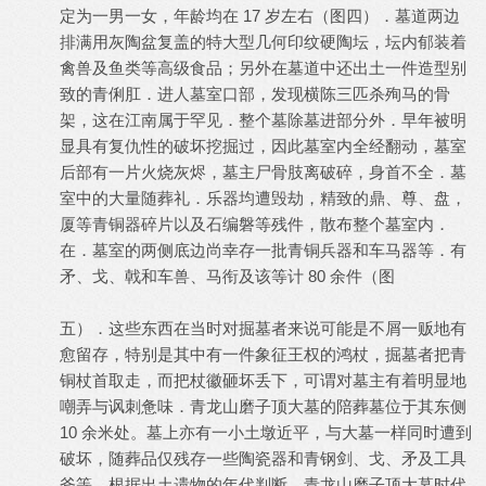
定为一男一女，年龄均在 17 岁左右（图四）．墓道两边
排满用灰陶盆复盖的特大型几何印纹硬陶坛，坛内郁装着
禽兽及鱼类等高级食品；另外在墓道中还出土一件造型别
致的青俐肛．进人墓室口部，发现横陈三匹杀殉马的骨
架，这在江南属于罕见．整个墓除墓进部分外．早年被明
显具有复仇性的破坏挖掘过，因此墓室内全经翻动，墓室
后部有一片火烧灰烬，墓主尸骨肢离破碎，身首不全．墓
室中的大量随葬礼．乐器均遭毁劫，精致的鼎、尊、盘，
厦等青铜器碎片以及石编磐等残件，散布整个墓室内．
在．墓室的两侧底边尚幸存一批青铜兵器和车马器等．有
矛、戈、戟和车兽、马衔及该等计 80 余件（图
五）．这些东西在当时对掘墓者来说可能是不屑一贩地有
愈留存，特别是其中有一件象征王权的鸿杖，掘墓者把青
铜杖首取走，而把杖徽砸坏丢下，可谓对墓主有着明显地
嘲弄与讽刺惫味．青龙山磨子顶大墓的陪葬墓位于其东侧
10 余米处。墓上亦有一小土墩近平，与大墓一样同时遭到
破坏，随葬品仅残存一些陶瓷器和青钢剑、戈、矛及工具
斧等，根据出土遗物的年代判断，青龙山磨子顶大墓时代