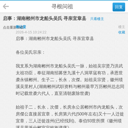
寻根问祖
回复
启事：湖南郴州市龙船头吴氏 寻亲宜章县
只看楼主
崇让堂
楼主
点击重新加载
2026-4-15 10:24:22
收藏
启事：湖南郴州市龙船头吴氏 寻亲宜章县
各位吴氏宗亲：
我支系为湖南郴州市龙船头吴氏一脉，始祖吴宗贤乃洪武
太祖功臣，奉征湖南招募堡九溪十八洞草寇有功，承恩世
袭永镇郴州。生子二，长永，次傑。始祖吴宗贤，徽州绩
溪吴里村人(湖南郴州武职资料与郴州最早万历郴州总志同
时记载世袭六代人，直至清朝废除世袭)
始祖子二，长永，次傑，长房永公居郴州市内龙船头，次
房傑公直接居宜章，长房第六代(500年左右)又十一人迁徙
宜章，三人迁徙连州(已经找到)。泰伯93世所撰《徽州绩
溪吴里派分郴宜宗枝族谱序》