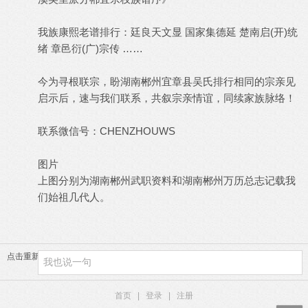
我族康熙老谱排行：廷良天文显 国家集德延 楚南启(开)统
绪 章邑衍(广)宗传 ……
今为寻根联宗，盼湖南郴州宜章县吴氏排行相同的宗亲见
启示后，速与我们联系，共叙宗亲情谊，同续家族脉络！
联系微信号：CHENZHOUWS
图片
上图分别为湖南郴州武职资料和湖南郴州万历总志记载我
们始祖几代人。
点击重新加载
首页
|
登录
|
注册