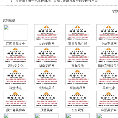
吴开源：谁干扰保护祖坟山大局，谁就是和全球吴氏过不去
总数
友情链接：
江西吴氏文史
左台吴氏网
莆田吴氏在线
中华至德网
两陆吴文化
湖南吴氏网
高甸吴氏
菲律宾延陵吴
祠堂博览
北部湾吴氏
至德春秋网
吴姓之家
徽州老吴博客
茂林吴家
左台观乐
麻溪吴后裔