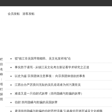
会员发帖
游客发帖
驳“镇江非吴国早期都邑、吴文化发祥地”论
栏
目
事实胜于谩骂 - 从镇江吴文化考古新证看学术研究之正道
名
称
以史为鉴 宗亲团体注意事项： 向宗亲团体借款的事务
：
塔
江西台办严厉质问无耻的吴氏造谣者为何污蔑世吴
灯
难道又是一只伯噽式妖孽（崇尚隐瞒与欺骗的妖孽）
探
照
伯噽 崇尚隐瞒与欺骗的吴国妖孽
肃清崇尚隐瞒与欺骗的伯噽思想流毒 弘扬泰伯至德至诚吴文化精髓