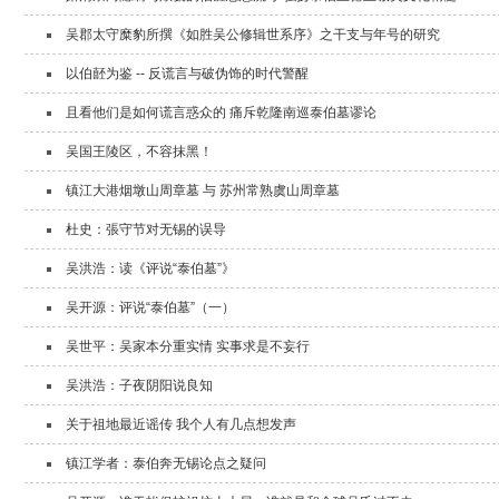
吴郡太守糜豹所撰《如胜吴公修辑世系序》之干支与年号的研究
以伯噽为鉴 -- 反谎言与破伪饰的时代警醒
且看他们是如何谎言惑众的 痛斥乾隆南巡泰伯墓谬论
吴国王陵区，不容抹黑！
镇江大港烟墩山周章墓 与 苏州常熟虞山周章墓
杜史：張守节对无锡的误导
吴洪浩：读《评说“泰伯墓”》
吴开源：评说“泰伯墓”（一）
吴世平：吴家本分重实情 实事求是不妄行
吴洪浩：子夜阴阳说良知
关于祖地最近谣传 我个人有几点想发声
镇江学者：泰伯奔无锡论点之疑问