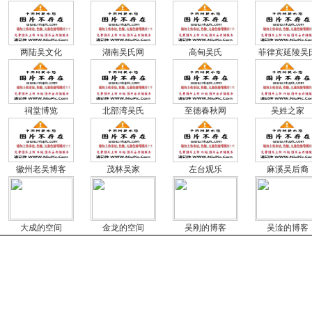
两陆吴文化
湖南吴氏网
高甸吴氏
菲律宾延陵吴
祠堂博览
北部湾吴氏
至德春秋网
吴姓之家
徽州老吴博客
茂林吴家
左台观乐
麻溪吴后裔
大成的空间
金龙的空间
吴刚的博客
吴淦的博客