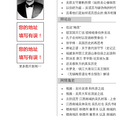
吴郡太守糜豹所撰《如胜吴公修辑世
以伯噽为鉴 -- 反谎言与破伪饰的时
且看他们是如何谎言惑众的 痛斥乾
辩论台
也说“梅里”
驳宜国灭亡说 驳移植泰伯奔吴说
孔子在何时以至德称赞泰伯 ？
张学锋：吴国历史的再思考
辨讹正谬：关于唐代张守节《史记正
福建泉州晋江灵源山泰伯庙之起源和
郭沫若 唐兰 李学勤 论宜侯夨簋
还吴都朱方的真实历史
更多图片新闻>>
肖梦龙：镇江大港沿江吴王陵区
《无锡梅里遗址考古报告》解读
闲情逸史
视频：吴玠吴璘 和尚原之战
视频：吴芮大军在清波之战
古韵流芳 江西南城的吴氏村落 - 上
江西南城吴伸吴伦 吴氏社仓 吴氏书
赣南地区 铁赣州 豫章水 以及 南城
赣南地区 铁赣州 豫章水 以及 南城