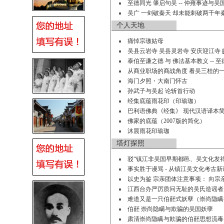
至德同光 肇启句吴 -- 仲雍事迹与
吴广 一剑破秦天 却未能刺破两千年
个人天地
痛悼宗璈姑母
吴县云岩寺 吴县灵岩寺 安庆迎江寺
泰伯至谦之德 与 佛法基本教义 -- 
从商业职场的商战角度 看吴三桂的
海门夕照・大南门怀古
孙武子与吴起 论斩首行动
经集底蕴雨花印（印瑜珈）
巴利语佛典《经集》 现代汉语译本
佛家的底蕴（2007版的简化）
沐晨雨花印瑜珈
塔灯探照
驳“镇江非吴国早期都邑、吴文化发祥
事实胜于谩骂 - 从镇江吴文化考古
以史为鉴 宗亲团体注意事项： 向宗
江西台办严厉质问无耻的吴氏造谣者
难道又是一只伯噽式妖孽（崇尚隐瞒
伯噽 崇尚隐瞒与欺骗的吴国妖孽
肃清崇尚隐瞒与欺骗的伯噽思想流毒