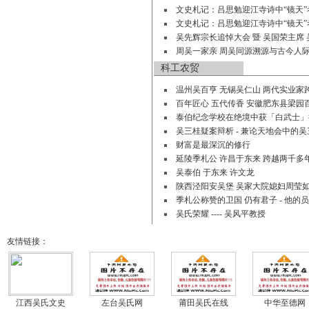
文史札记：吕思勉迎江寺诗中“镜天”
文史札记：吕思勉迎江寺诗中“镜天”
吴先辉宗长追悼大会 暨 吴国荣主席 
周吴一家亲 周吴同源溯源与古今人
科工农贸
温州吴百亨 无锡吴仁山 两代实业家
百年匠心 五代传香 安徽肥东县梁园
泰伯纪念学校在绝境中获「白武士」捐
吴三桂疑案辩析 - 兼论天地会中的
财富是最深沉的修行
延陵季札公 许昌于东来 跨越两千多
吴泰伯 于东来 许文龙
陕西泾阳安吴堡 吴家大院媳妇周莹
季札公称赞的卫国 仍有君子 - 他的
吴氏荣耀 ---- 吴风平教授
友情链接：
江西吴氏文史
左台吴氏网
莆田吴氏在线
中华至德网