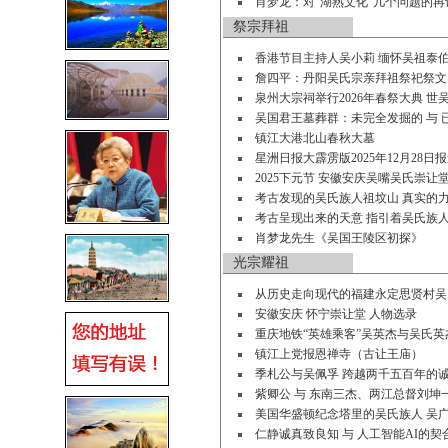
肖梦龙：对“湖熟文化”几个问题的再
祭宗拜祖
香港节目主持人吴小莉 缅怀吴祖泰
詹四平：丹阳吴氏宗亲拜祖祭祀祭文
泉州大宗祠举行2026年春祭大典 
吴国君王墓葬群：未完全发掘的 与 
镇江大港北山春秋大墓
星洲日报大霹雳版2025年12月28
2025下元节 安徽安庆吴嘴吴氏崇
考古发现的吴氏族人祖坟山 真实的
考古呈现出来的天意 指引着吴氏族
肖梦龙先生《吴国王陵区初探》
光宗耀祖
从历史走向现代的福建永定思贤村吴
安徽安庆 怀宁崇让堂 人物选录
重庆地铁“英雄乘客”吴英杰与吴氏
镇江上党报恩禅寺（古让王庙）
季札公与吴佩孚 跨越两千五百年的
紫卿公 与 东南三杰、两江总督刘坤
美国华盛顿纪念塔里的吴氏族人 吴广
仁静诚真致良知 与 人工智能AI的契