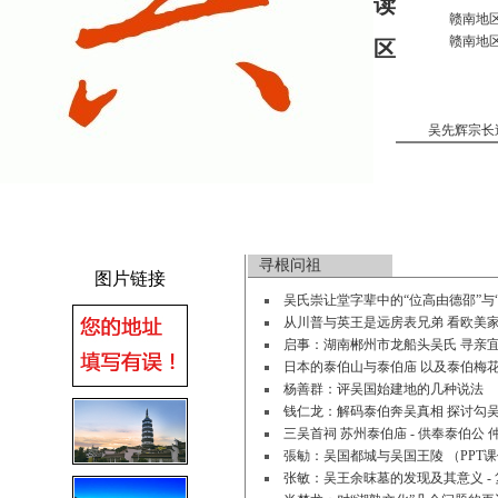
读
赣南地区
赣南地区
区
吴先辉宗长
寻根问祖
图片链接
吴氏崇让堂字辈中的“位高由德邵”与
从川普与英王是远房表兄弟 看欧美
启事：湖南郴州市龙船头吴氏 寻亲
日本的泰伯山与泰伯庙 以及泰伯梅
杨善群：评吴国始建地的几种说法
钱仁龙：解码泰伯奔吴真相 探讨勾
三吴首祠 苏州泰伯庙 - 供奉泰伯公 
張勄：吴国都城与吴国王陵 （PPT课
张敏：吴王余昩墓的发现及其意义 -